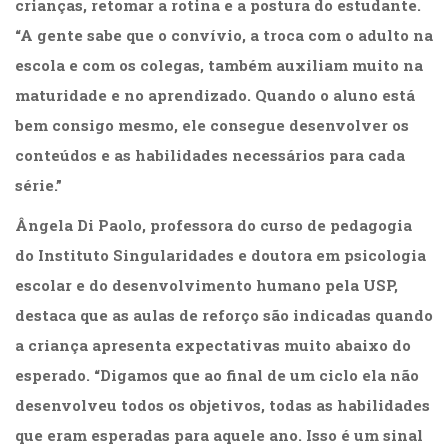
crianças, retomar a rotina e a postura do estudante.
(33)
“A gente sabe que o convívio, a troca com o adulto na
Puericultura
(23)
escola e com os colegas, também auxiliam muito na
Rádio
maturidade e no aprendizado. Quando o aluno está
(8)
bem consigo mesmo, ele consegue desenvolver os
Relações
Públicas
conteúdos e as habilidades necessários para cada
e
série.”
Comunicação
Empresarial
Ângela Di Paolo, professora do curso de pedagogia
(31)
do Instituto Singularidades e doutora em psicologia
Religião,
Espiritualidade,
escolar e do desenvolvimento humano pela USP,
Filosofia
destaca que as aulas de reforço são indicadas quando
(63)
a criança apresenta expectativas muito abaixo do
Saúde
(132)
esperado. “Digamos que ao final de um ciclo ela não
Sem
desenvolveu todos os objetivos, todas as habilidades
categoria
que eram esperadas para aquele ano. Isso é um sinal
(0)