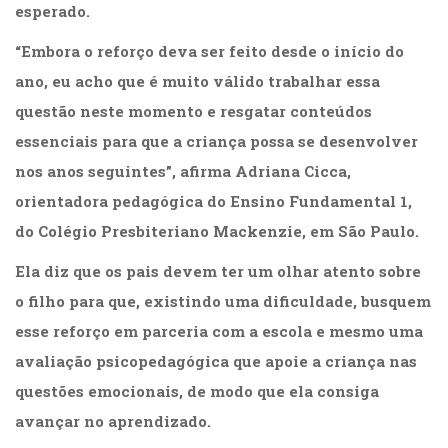
esperado.
(31)
Educação
“Embora o reforço deva ser feito desde o início do
(278)
Educação
ano, eu acho que é muito válido trabalhar essa
Especial
questão neste momento e resgatar conteúdos
(39)
essenciais para que a criança possa se desenvolver
Fisioterapia
(47)
nos anos seguintes”, afirma Adriana Cicca,
Fonoaudiologia
orientadora pedagógica do Ensino Fundamental 1,
(54)
do Colégio Presbiteriano Mackenzie, em São Paulo.
Gestalt-
terapia
Ela diz que os pais devem ter um olhar atento sobre
(92)
Jornalismo
o filho para que, existindo uma dificuldade, busquem
(57)
esse reforço em parceria com a escola e mesmo uma
LGBTQIA+
avaliação psicopedagógica que apoie a criança nas
(66)
Literatura
questões emocionais, de modo que ela consiga
Erótica
avançar no aprendizado.
(11)