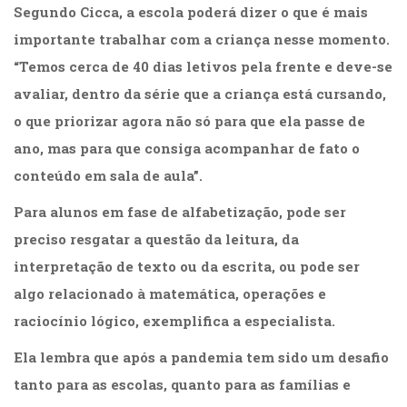
Literatura,
Segundo Cicca, a escola poderá dizer o que é mais
Ficção,
importante trabalhar com a criança nesse momento.
Ensaios
(69)
“Temos cerca de 40 dias letivos pela frente e deve-se
Obras
avaliar, dentro da série que a criança está cursando,
de
o que priorizar agora não só para que ela passe de
referência
(47)
ano, mas para que consiga acompanhar de fato o
PNL
conteúdo em sala de aula”.
(Programação
Neurolingüística)
Para alunos em fase de alfabetização, pode ser
(41)
preciso resgatar a questão da leitura, da
Psicodrama
(200)
interpretação de texto ou da escrita, ou pode ser
Psicologia,
algo relacionado à matemática, operações e
Psicoterapia
raciocínio lógico, exemplifica a especialista.
(797)
Publicidade,
Ela lembra que após a pandemia tem sido um desafio
Propaganda
tanto para as escolas, quanto para as famílias e
e
Marketing