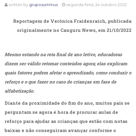
written by
gruposummus
segunda-feira, 24 outubro 2022
Cinema
(23)
Comportamento
Reportagem de Verônica Fraidenraich, publicada
(417)
originalmente no Canguru News, em 21/10/2022
Comunicação
(232)
Corpo
e
Mesmo estando na reta final de ano letivo, educadoras
Movimento
dizem ser válido retomar conteúdos agora; elas explicam
(225)
quais fatores podem afetar o aprendizado, como conduzir o
Crescimento
Interior
reforço e o que fazer no caso de crianças em fase de
(222)
alfabetização.
Criatividade
(14)
Diante da proximidade do fim do ano, muitos pais se
Culinária,
perguntam se agora é hora de procurar aulas de
Alimentação
(14)
reforço para ajudar as crianças que estão com notas
Economia,
baixas e não conseguiram avançar conforme o
Negócios