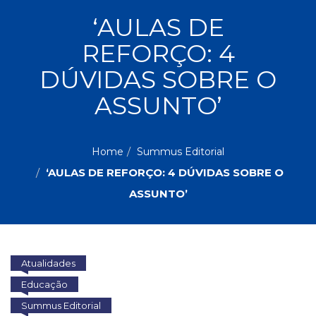
ASSUNTOS
‘AULAS DE
Administração,
REFORÇO: 4
PROMOÇÕES
RH
(77)
DÚVIDAS SOBRE O
Astrologia
MAIS
ASSUNTO’
(27)
Atualidades,
Política,
VENDIDOS
Direitos
Home
Summus Editorial
Humanos
‘AULAS DE REFORÇO: 4 DÚVIDAS SOBRE O
AUTORES
(133)
Autoajuda
ASSUNTO’
(95)
PROFESSORES
Biografias,
Depoimentos,
Vivências
Atualidades
(104)
Ciências
Educação
Sociais
Summus Editorial
(102)