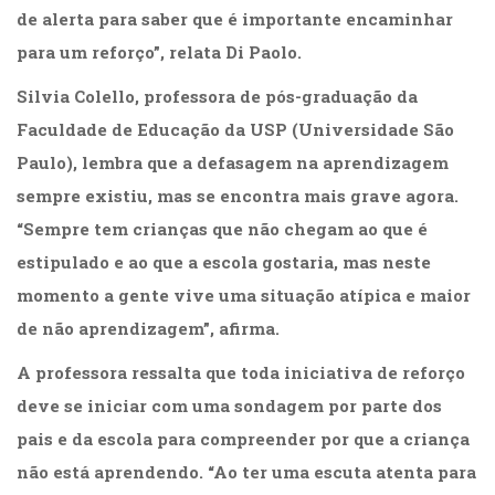
Televisão
de alerta para saber que é importante encaminhar
(22)
para um reforço”, relata Di Paolo.
Temas
africanos
Silvia Colello
, professora de pós-graduação da
(30)
Faculdade de Educação da USP (Universidade São
Terapia
Ocupacional
Paulo), lembra que a defasagem na aprendizagem
(21)
sempre existiu, mas se encontra mais grave agora.
Treinamento
“Sempre tem crianças que não chegam ao que é
e
RH
estipulado e ao que a escola gostaria, mas neste
(65)
momento a gente vive uma situação atípica e maior
Turismo
de não aprendizagem”, afirma.
(1)
Vida
A professora ressalta que toda iniciativa de reforço
Prática
(32)
deve se iniciar com uma sondagem por parte dos
pais e da escola para compreender por que a criança
não está aprendendo. “Ao ter uma escuta atenta para