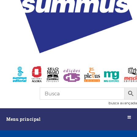
R$
0,00
0
busca avançada
Menu
Menu principal
principal
Assuntos