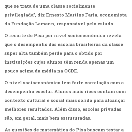
Literatura,
que se trata de uma classe socialmente
Ficção,
Ensaios
privilegiada”, diz Ernesto Martins Faria, economista
(69)
da Fundação Lemann, responsável pelo estudo.
Obras
de
O recorte do Pisa por nível socioeconômico revela
referência
que o desempenho das escolas brasileiras da classe
(48)
super alta também perde para o obtido por
PNL
(Programação
instituições cujos alunos têm renda apenas um
Neurolingüística)
pouco acima da média na OCDE.
(41)
Psicodrama
O nível socioeconômico tem forte correlação com o
(200)
desempenho escolar. Alunos mais ricos contam com
Psicologia,
Psicoterapia
contexto cultural e social mais sólido para alcançar
(799)
melhores resultados. Além disso, escolas privadas
Publicidade,
são, em geral, mais bem estruturadas.
Propaganda
e
As questões de matemática do Pisa buscam testar a
Marketing