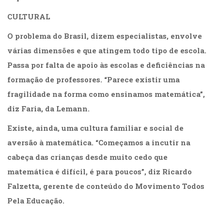
Televisão
(22)
CULTURAL
Temas
O problema do Brasil, dizem especialistas, envolve
africanos
(30)
várias dimensões e que atingem todo tipo de escola.
Terapia
Passa por falta de apoio às escolas e deficiências na
Ocupacional
formação de professores. “Parece existir uma
(21)
Treinamento
fragilidade na forma como ensinamos matemática”,
e
diz Faria, da Lemann.
RH
(65)
Existe, ainda, uma cultura familiar e social de
Turismo
aversão à matemática. “Começamos a incutir na
(1)
Vida
cabeça das crianças desde muito cedo que
Prática
matemática é difícil, é para poucos”, diz Ricardo
(32)
Falzetta, gerente de conteúdo do Movimento Todos
Pela Educação.