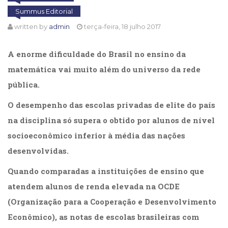
Cinema
Summus Editorial
(23)
written by
admin
terça-feira, 18 julho 2017
Comportamento
(418)
A enorme dificuldade do Brasil no ensino da
Comunicação
(232)
matemática vai muito além do universo da rede
Corpo
pública.
e
Movimento
O desempenho das escolas privadas de elite do país
(226)
na disciplina só supera o obtido por alunos de nível
Crescimento
Interior
socioeconômico inferior à média das nações
(222)
desenvolvidas.
Criatividade
(14)
Quando comparadas a instituições de ensino que
Culinária,
atendem alunos de renda elevada na OCDE
Alimentação
(14)
(Organização para a Cooperação e Desenvolvimento
Economia,
Econômico), as notas de escolas brasileiras com
Negócios