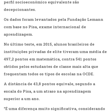
perfil socioeconômico equivalente são
(31)
Educação
decepcionantes.
(278)
Os dados foram levantados pela Fundação Lemann
Educação
Especial
com base no Pisa, exame internacional de
(39)
aprendizagem.
Fisioterapia
(47)
No último teste, em 2015, alunos brasileiros de
Fonoaudiologia
instituições privadas de elite tiveram uma média de
(54)
Gestalt-
497,2 pontos em matemática, contra 541 pontos
terapia
obtidos pelos estudantes de classe mais alta que
(93)
frequentam todos os tipos de escolas na OCDE.
Jornalismo
(57)
A distância de 43,8 pontos equivale, segundo a
LGBTQIA+
(66)
escala do Pisa, a um atraso na aprendizagem
Literatura
superior a um ano.
Erótica
(11)
“É uma diferença muito significativa, considerando