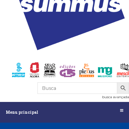
R$
0,00
0
busca avançada
Menu
Menu principal
principal
Assuntos