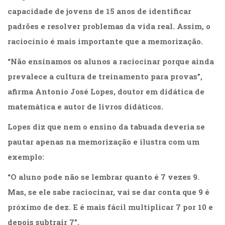
(33)
capacidade de jovens de 15 anos de identificar
Puericultura
padrões e resolver problemas da vida real. Assim, o
(23)
raciocínio é mais importante que a memorização.
Rádio
(8)
“Não ensinamos os alunos a raciocinar porque ainda
Relações
Públicas
prevalece a cultura de treinamento para provas”,
e
afirma Antonio José Lopes, doutor em didática de
Comunicação
matemática e autor de livros didáticos.
Empresarial
(31)
Lopes diz que nem o ensino da tabuada deveria se
Religião,
pautar apenas na memorização e ilustra com um
Espiritualidade,
Filosofia
exemplo:
(63)
Saúde
“O aluno pode não se lembrar quanto é 7 vezes 9.
(132)
Mas, se ele sabe raciocinar, vai se dar conta que 9 é
Sem
próximo de dez. E é mais fácil multiplicar 7 por 10 e
categoria
(0)
depois subtrair 7”.