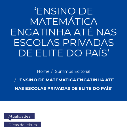
ASSUNTOS
‘ENSINO DE
Administração,
MATEMÁTICA
PROMOÇÕES
RH
(77)
ENGATINHA ATÉ NAS
Astrologia
MAIS
ESCOLAS PRIVADAS
(27)
Atualidades,
DE ELITE DO PAÍS’
Política,
VENDIDOS
Direitos
Humanos
AUTORES
(133)
Home
Summus Editorial
Autoajuda
‘ENSINO DE MATEMÁTICA ENGATINHA ATÉ
(95)
PROFESSORES
NAS ESCOLAS PRIVADAS DE ELITE DO PAÍS’
Biografias,
Depoimentos,
Vivências
(104)
Ciências
Atualidades
Sociais
Dicas de leitura
(102)