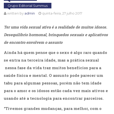
Cinema
Grupo Editorial Summus
(23)
written by
admin
quinta-feira, 27 julho 2017
Comportamento
(418)
Ter uma vida sexual ativa é a realidade de muitos idosos.
Comunicação
(232)
Desequilíbrio hormonal, brinquedos sexuais e aplicativos
Corpo
de encontro envolvem o assunto
e
Movimento
Ainda há quem pense que o sexo é algo raro quando
(226)
se entra na terceira idade, mas a prática sexual
Crescimento
Interior
nessa fase da vida traz muitos benefícios para a
(222)
saúde física e mental. O assunto pode parecer um
Criatividade
tabu para algumas pessoas, porém não tem idade
(14)
Culinária,
para o amor e os idosos estão cada vez mais ativos e
Alimentação
usando até a tecnologia para encontrar parceiros.
(14)
Economia,
“Tivemos grandes mudanças, para melhor, com o
Negócios