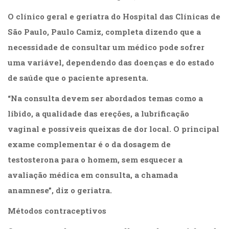
(33)
O clínico geral e geriatra do Hospital das Clínicas de
Puericultura
São Paulo, Paulo Camiz, completa dizendo que a
(23)
Rádio
necessidade de consultar um médico pode sofrer
(8)
uma variável, dependendo das doenças e do estado
Relações
Públicas
de saúde que o paciente apresenta.
e
“Na consulta devem ser abordados temas como a
Comunicação
Empresarial
libido, a qualidade das ereções, a lubrificação
(31)
vaginal e possíveis queixas de dor local. O principal
Religião,
exame complementar é o da dosagem de
Espiritualidade,
Filosofia
testosterona para o homem, sem esquecer a
(63)
avaliação médica em consulta, a chamada
Saúde
(132)
anamnese”, diz o geriatra.
Sem
Métodos contraceptivos
categoria
(0)