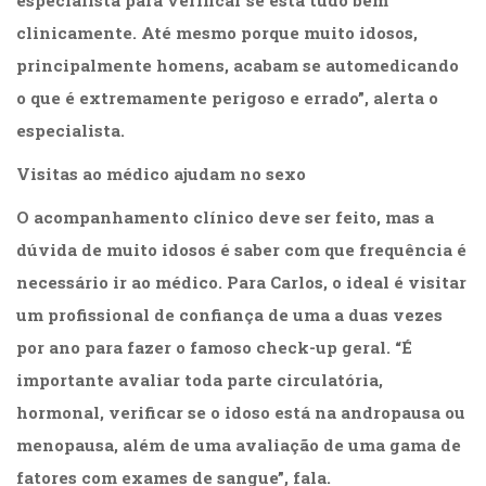
especialista para verificar se está tudo bem
Literatura,
Ficção,
clinicamente. Até mesmo porque muito idosos,
Ensaios
principalmente homens, acabam se automedicando
(69)
o que é extremamente perigoso e errado”, alerta o
Obras
de
especialista.
referência
(48)
Visitas ao médico ajudam no sexo
PNL
O acompanhamento clínico deve ser feito, mas a
(Programação
Neurolingüística)
dúvida de muito idosos é saber com que frequência é
(41)
necessário ir ao médico. Para Carlos, o ideal é visitar
Psicodrama
um profissional de confiança de uma a duas vezes
(200)
Psicologia,
por ano para fazer o famoso check-up geral. “É
Psicoterapia
importante avaliar toda parte circulatória,
(799)
Publicidade,
hormonal, verificar se o idoso está na andropausa ou
Propaganda
menopausa, além de uma avaliação de uma gama de
e
fatores com exames de sangue”, fala.
Marketing