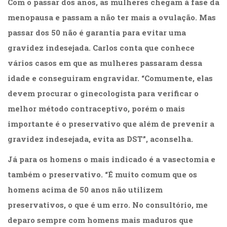
Com o passar dos anos, as mulheres chegam à fase da
Televisão
(22)
menopausa e passam a não ter mais a ovulação. Mas
Temas
passar dos 50 não é garantia para evitar uma
africanos
gravidez indesejada. Carlos conta que conhece
(30)
Terapia
vários casos em que as mulheres passaram dessa
Ocupacional
idade e conseguiram engravidar. “Comumente, elas
(21)
devem procurar o ginecologista para verificar o
Treinamento
e
melhor método contraceptivo, porém o mais
RH
importante é o preservativo que além de prevenir a
(65)
gravidez indesejada, evita as DST”, aconselha.
Turismo
(1)
Já para os homens o mais indicado é a vasectomia e
Vida
Prática
também o preservativo. “É muito comum que os
(32)
homens acima de 50 anos não utilizem
preservativos, o que é um erro. No consultório, me
deparo sempre com homens mais maduros que