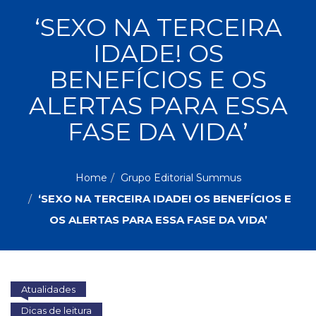
ASSUNTOS
‘SEXO NA TERCEIRA
Administração,
IDADE! OS
PROMOÇÕES
RH
(77)
BENEFÍCIOS E OS
Astrologia
MAIS
ALERTAS PARA ESSA
(27)
Atualidades,
FASE DA VIDA’
Política,
VENDIDOS
Direitos
Humanos
AUTORES
(133)
Home
Grupo Editorial Summus
Autoajuda
‘SEXO NA TERCEIRA IDADE! OS BENEFÍCIOS E
(95)
PROFESSORES
OS ALERTAS PARA ESSA FASE DA VIDA’
Biografias,
Depoimentos,
Vivências
(104)
Ciências
Atualidades
Sociais
Dicas de leitura
(102)