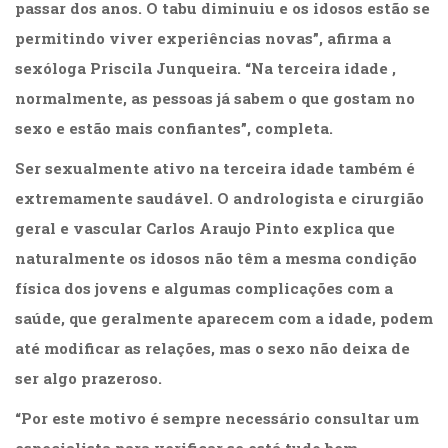
passar dos anos. O tabu diminuiu e os idosos estão se
(31)
Educação
permitindo viver experiências novas”, afirma a
(278)
sexóloga Priscila Junqueira. “Na terceira idade ,
Educação
normalmente, as pessoas já sabem o que gostam no
Especial
(39)
sexo e estão mais confiantes”, completa.
Fisioterapia
(47)
Ser sexualmente ativo na terceira idade também é
Fonoaudiologia
extremamente saudável. O andrologista e cirurgião
(54)
geral e vascular Carlos Araujo Pinto explica que
Gestalt-
terapia
naturalmente os idosos não têm a mesma condição
(93)
física dos jovens e algumas complicações com a
Jornalismo
saúde, que geralmente aparecem com a idade, podem
(57)
LGBTQIA+
até modificar as relações, mas o sexo não deixa de
(66)
ser algo prazeroso.
Literatura
Erótica
“Por este motivo é sempre necessário consultar um
(11)