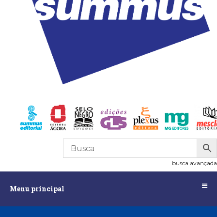
R$
0,00
0
busca avançada
Menu
Menu principal
principal
Assuntos