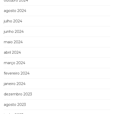
outubro 2024
(33)
Puericultura
agosto 2024
(23)
julho 2024
Rádio
(8)
junho 2024
Relações
Públicas
maio 2024
e
Comunicação
abril 2024
Empresarial
(31)
março 2024
Religião,
Espiritualidade,
fevereiro 2024
Filosofia
(63)
janeiro 2024
Saúde
dezembro 2023
(132)
Sem
agosto 2023
categoria
(0)