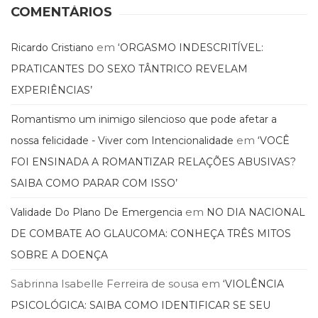
(31)
COMENTÁRIOS
Educação
(278)
em
Ricardo Cristiano
‘ORGASMO INDESCRITÍVEL:
Educação
PRATICANTES DO SEXO TÂNTRICO REVELAM
Especial
(39)
EXPERIÊNCIAS’
Fisioterapia
(47)
Romantismo um inimigo silencioso que pode afetar a
Fonoaudiologia
em
nossa felicidade - Viver com Intencionalidade
‘VOCÊ
(54)
FOI ENSINADA A ROMANTIZAR RELAÇÕES ABUSIVAS?
Gestalt-
terapia
SAIBA COMO PARAR COM ISSO’
(92)
em
Jornalismo
Validade Do Plano De Emergencia
NO DIA NACIONAL
(57)
DE COMBATE AO GLAUCOMA: CONHEÇA TRÊS MITOS
LGBTQIA+
SOBRE A DOENÇA
(66)
Literatura
Sabrinna Isabelle Ferreira de sousa
em
‘VIOLÊNCIA
Erótica
PSICOLÓGICA: SAIBA COMO IDENTIFICAR SE SEU
(11)