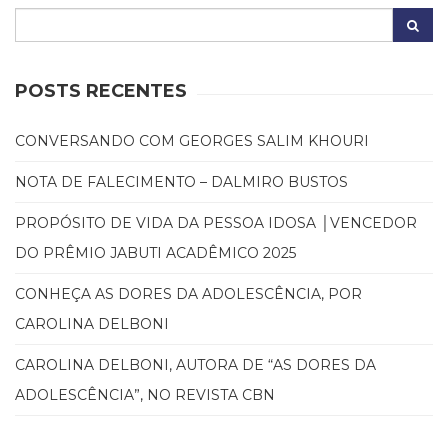
Cinema
(23)
Comportamento
(417)
POSTS RECENTES
Comunicação
(232)
CONVERSANDO COM GEORGES SALIM KHOURI
Corpo
e
NOTA DE FALECIMENTO – DALMIRO BUSTOS
Movimento
(225)
PROPÓSITO DE VIDA DA PESSOA IDOSA │VENCEDOR
Crescimento
DO PRÊMIO JABUTI ACADÊMICO 2025
Interior
(222)
CONHEÇA AS DORES DA ADOLESCÊNCIA, POR
Criatividade
CAROLINA DELBONI
(14)
Culinária,
CAROLINA DELBONI, AUTORA DE “AS DORES DA
Alimentação
(14)
ADOLESCÊNCIA”, NO REVISTA CBN
Economia,
Negócios