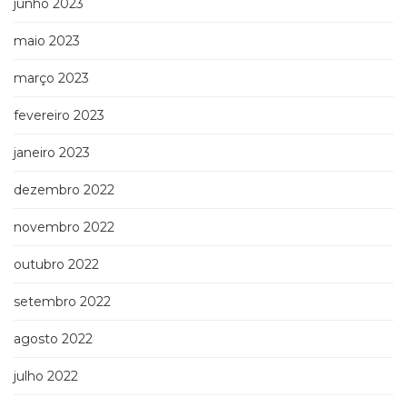
junho 2023
Televisão
(22)
maio 2023
Temas
africanos
março 2023
(30)
Terapia
fevereiro 2023
Ocupacional
(21)
janeiro 2023
Treinamento
e
dezembro 2022
RH
novembro 2022
(65)
Turismo
outubro 2022
(1)
Vida
setembro 2022
Prática
(32)
agosto 2022
julho 2022