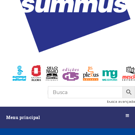
R$
0,00
0
busca avançada
Menu
Menu principal
principal
Assuntos