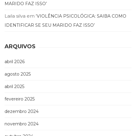
Literatura,
MARIDO FAZ ISSO’
Ficção,
Ensaios
Laila silva
em
‘VIOLÊNCIA PSICOLÓGICA: SAIBA COMO
(69)
IDENTIFICAR SE SEU MARIDO FAZ ISSO’
Obras
de
referência
ARQUIVOS
(47)
PNL
(Programação
abril 2026
Neurolingüística)
agosto 2025
(41)
Psicodrama
abril 2025
(200)
Psicologia,
fevereiro 2025
Psicoterapia
(797)
dezembro 2024
Publicidade,
Propaganda
novembro 2024
e
Marketing