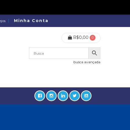
Minha Conta
ejos
R$
0,00
0
busca avançada
lidades, Política, Direitos Humanos (133)