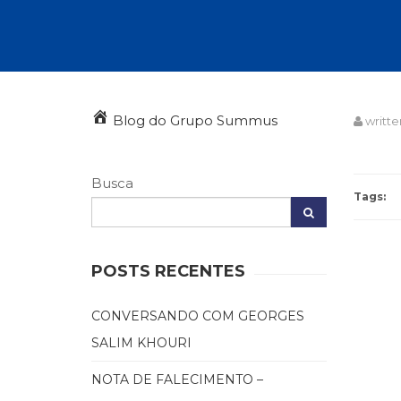
Autoajuda (95)
Cinema (23)
Corpo e Movimento (225)
Culinária, Alimentação (14)
Educação Especial (39)
Gestalt-terapia (92)
Blog do Grupo Summus
writte
Literatura Erótica (11)
PNL (Programação Neurolingüística) (41)
Publicidade, Propaganda e Marketing (33)
Busca
Relações Públicas e Comunicação Empresar
Tags:
(31)
Sem categoria (0)
Terapia Ocupacional (21)
Vida Prática (32)
POSTS RECENTES
CONVERSANDO COM GEORGES
SALIM KHOURI
NOTA DE FALECIMENTO –