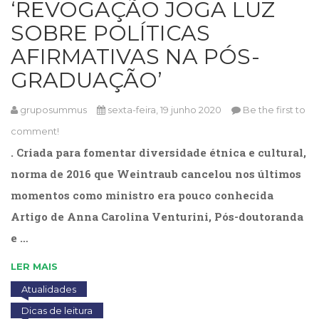
‘REVOGAÇÃO JOGA LUZ
Cinema
SOBRE POLÍTICAS
(23)
Comportamento
AFIRMATIVAS NA PÓS-
(418)
GRADUAÇÃO’
Comunicação
(232)
Corpo
gruposummus
sexta-feira, 19 junho 2020
Be the first to
e
comment!
Movimento
. Criada para fomentar diversidade étnica e cultural,
(226)
Crescimento
norma de 2016 que Weintraub cancelou nos últimos
Interior
momentos como ministro era pouco conhecida
(222)
Artigo de Anna Carolina Venturini, Pós-doutoranda
Criatividade
(14)
e …
Culinária,
Alimentação
LER MAIS
(14)
Atualidades
Economia,
Dicas de leitura
Negócios