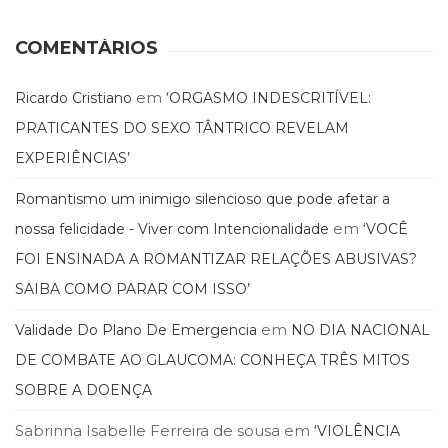
(33)
Puericultura
COMENTÁRIOS
(23)
Rádio
em
Ricardo Cristiano
‘ORGASMO INDESCRITÍVEL:
(8)
PRATICANTES DO SEXO TÂNTRICO REVELAM
Relações
Públicas
EXPERIÊNCIAS’
e
Comunicação
Romantismo um inimigo silencioso que pode afetar a
Empresarial
em
nossa felicidade - Viver com Intencionalidade
‘VOCÊ
(31)
FOI ENSINADA A ROMANTIZAR RELAÇÕES ABUSIVAS?
Religião,
Espiritualidade,
SAIBA COMO PARAR COM ISSO’
Filosofia
(63)
em
Validade Do Plano De Emergencia
NO DIA NACIONAL
Saúde
DE COMBATE AO GLAUCOMA: CONHEÇA TRÊS MITOS
(132)
SOBRE A DOENÇA
Sem
categoria
Sabrinna Isabelle Ferreira de sousa
em
‘VIOLÊNCIA
(0)