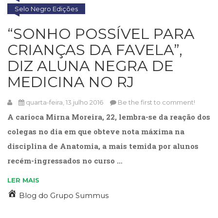
(31)
Selo Negro Edições
Educação
(278)
“SONHO POSSÍVEL PARA
Educação
CRIANÇAS DA FAVELA”,
Especial
(39)
DIZ ALUNA NEGRA DE
Fisioterapia
MEDICINA NO RJ
(47)
Fonoaudiologia
(54)
quarta-feira, 13 julho 2016
Be the first to comment!
Gestalt-
A carioca Mirna Moreira, 22, lembra-se da reação dos
terapia
colegas no dia em que obteve nota máxima na
(93)
Jornalismo
disciplina de Anatomia, a mais temida por alunos
(57)
recém-ingressados no curso …
LGBTQIA+
(66)
LER MAIS
Literatura
Blog do Grupo Summus
Erótica
(11)