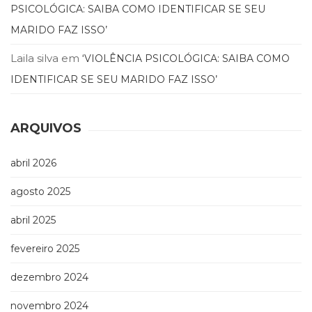
Televisão
PSICOLÓGICA: SAIBA COMO IDENTIFICAR SE SEU
(22)
MARIDO FAZ ISSO’
Temas
africanos
Laila silva
em
‘VIOLÊNCIA PSICOLÓGICA: SAIBA COMO
(30)
IDENTIFICAR SE SEU MARIDO FAZ ISSO’
Terapia
Ocupacional
(21)
ARQUIVOS
Treinamento
e
RH
abril 2026
(65)
Turismo
agosto 2025
(1)
abril 2025
Vida
Prática
fevereiro 2025
(32)
dezembro 2024
novembro 2024