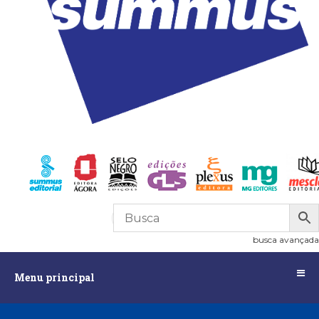
R$
0,00
0
busca avançada
Menu
Menu principal
principal
Assuntos