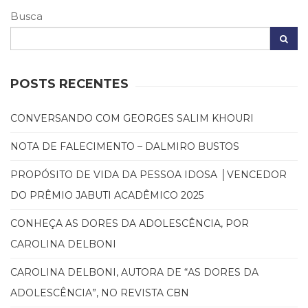
Literatura,
Busca
Ficção,
Ensaios
(69)
Obras
de
POSTS RECENTES
referência
(48)
CONVERSANDO COM GEORGES SALIM KHOURI
PNL
(Programação
NOTA DE FALECIMENTO – DALMIRO BUSTOS
Neurolingüística)
(41)
PROPÓSITO DE VIDA DA PESSOA IDOSA │VENCEDOR
Psicodrama
DO PRÊMIO JABUTI ACADÊMICO 2025
(200)
Psicologia,
CONHEÇA AS DORES DA ADOLESCÊNCIA, POR
Psicoterapia
CAROLINA DELBONI
(799)
Publicidade,
CAROLINA DELBONI, AUTORA DE “AS DORES DA
Propaganda
e
ADOLESCÊNCIA”, NO REVISTA CBN
Marketing