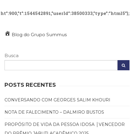
Cinema
(23)
t”:900,”t”:1544542891,”userId”:38500333,”type”:”html5″};
Comportamento
(418)
Comunicação
Blog do Grupo Summus
(232)
Corpo
e
Busca
Movimento
(226)
Crescimento
Interior
POSTS RECENTES
(222)
Criatividade
(14)
CONVERSANDO COM GEORGES SALIM KHOURI
Culinária,
Alimentação
NOTA DE FALECIMENTO – DALMIRO BUSTOS
(14)
PROPÓSITO DE VIDA DA PESSOA IDOSA │VENCEDOR
Economia,
Negócios
DO PRÊMIO JABUTI ACADÊMICO 2025