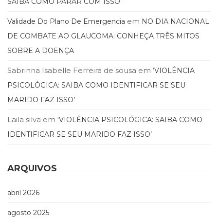
SAIBA COMO PARAR COM ISSO’
Literatura,
Ficção,
em
Validade Do Plano De Emergencia
NO DIA NACIONAL
Ensaios
(69)
DE COMBATE AO GLAUCOMA: CONHEÇA TRÊS MITOS
Obras
SOBRE A DOENÇA
de
referência
Sabrinna Isabelle Ferreira de sousa
em
‘VIOLÊNCIA
(48)
PSICOLÓGICA: SAIBA COMO IDENTIFICAR SE SEU
PNL
(Programação
MARIDO FAZ ISSO’
Neurolingüística)
Laila silva
em
‘VIOLÊNCIA PSICOLÓGICA: SAIBA COMO
(41)
Psicodrama
IDENTIFICAR SE SEU MARIDO FAZ ISSO’
(200)
Psicologia,
Psicoterapia
ARQUIVOS
(799)
Publicidade,
abril 2026
Propaganda
e
agosto 2025
Marketing