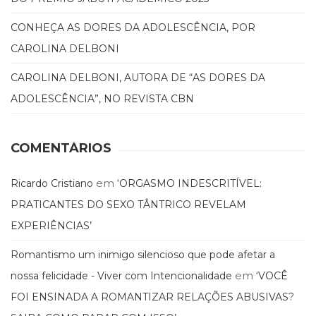
(31)
Educação
CONHEÇA AS DORES DA ADOLESCÊNCIA, POR
(278)
CAROLINA DELBONI
Educação
Especial
CAROLINA DELBONI, AUTORA DE “AS DORES DA
(39)
ADOLESCÊNCIA”, NO REVISTA CBN
Fisioterapia
(47)
Fonoaudiologia
COMENTÁRIOS
(54)
Gestalt-
terapia
em
Ricardo Cristiano
‘ORGASMO INDESCRITÍVEL:
(93)
PRATICANTES DO SEXO TÂNTRICO REVELAM
Jornalismo
EXPERIÊNCIAS’
(57)
LGBTQIA+
Romantismo um inimigo silencioso que pode afetar a
(66)
Literatura
em
nossa felicidade - Viver com Intencionalidade
‘VOCÊ
Erótica
FOI ENSINADA A ROMANTIZAR RELAÇÕES ABUSIVAS?
(11)