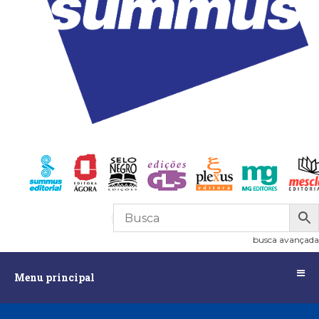
R$
0,00
0
busca avançada
Menu
Menu principal
principal
Assuntos