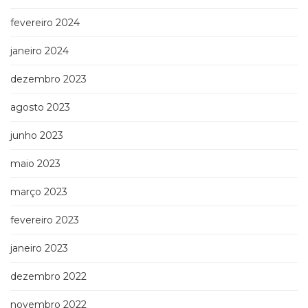
Televisão
(22)
fevereiro 2024
Temas
janeiro 2024
africanos
(30)
dezembro 2023
Terapia
Ocupacional
agosto 2023
(21)
Treinamento
junho 2023
e
RH
maio 2023
(65)
Turismo
março 2023
(1)
Vida
fevereiro 2023
Prática
janeiro 2023
(32)
dezembro 2022
novembro 2022