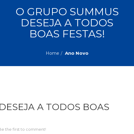
ASSUNTOS
O GRUPO SUMMUS
Administração,
DESEJA A TODOS
PROMOÇÕES
RH
(77)
BOAS FESTAS!
Astrologia
MAIS
(27)
Atualidades,
Ano Novo
Home
Política,
VENDIDOS
Direitos
Humanos
AUTORES
(133)
Autoajuda
(95)
PROFESSORES
Biografias,
Depoimentos,
DESEJA A TODOS BOAS
Vivências
(104)
Ciências
Sociais
Be the first to comment!
(102)