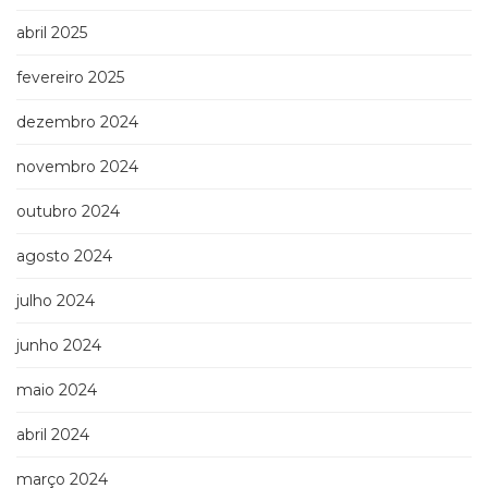
(33)
abril 2025
Puericultura
(23)
fevereiro 2025
Rádio
(8)
dezembro 2024
Relações
Públicas
novembro 2024
e
outubro 2024
Comunicação
Empresarial
agosto 2024
(31)
Religião,
julho 2024
Espiritualidade,
Filosofia
junho 2024
(63)
Saúde
maio 2024
(132)
Sem
abril 2024
categoria
(0)
março 2024