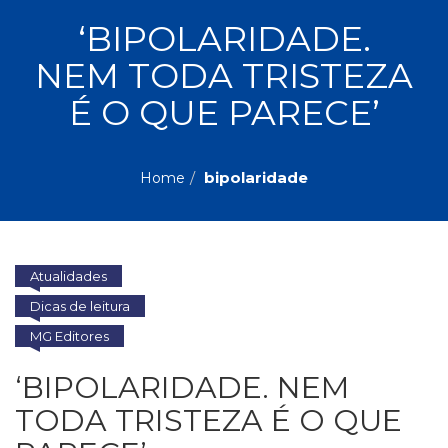
ASSUNTOS
‘BIPOLARIDADE.
Administração,
NEM TODA TRISTEZA
PROMOÇÕES
RH
(77)
É O QUE PARECE’
Astrologia
MAIS
(27)
Atualidades,
bipolaridade
Home
Política,
VENDIDOS
Direitos
Humanos
AUTORES
(133)
Autoajuda
Atualidades
(95)
PROFESSORES
Dicas de leitura
Biografias,
Depoimentos,
MG Editores
Vivências
‘BIPOLARIDADE. NEM
(104)
Ciências
TODA TRISTEZA É O QUE
Sociais
(102)