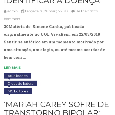
IDENTIFICAR A DOENÇA’
(31)
Educação
admin
terça-feira, 26 março 2019
Be the first to
(278)
comment!
Educação
Especial
30Matéria de Simone Cunha, publicada
(39)
originalmente no UOL VivaBem, em 22/03/2019
Fisioterapia
Sentir-se eufórico em um momento motivado por
(47)
Fonoaudiologia
uma situação, um elogio, ou até mesmo acordar de
(54)
bem com …
Gestalt-
terapia
LER MAIS
(93)
Atualidades
Jornalismo
(57)
Dicas de leitura
LGBTQIA+
MG Editores
(66)
Literatura
‘MARIAH CAREY SOFRE DE
Erótica
TRANSTORNO BIPOLAR;
(11)