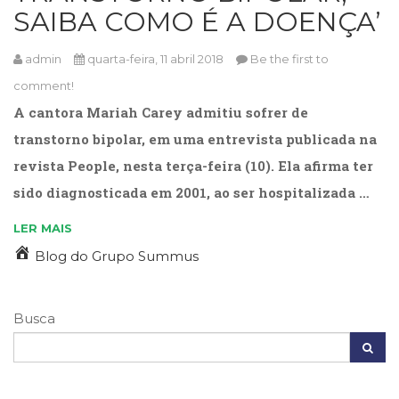
Literatura,
SAIBA COMO É A DOENÇA’
Ficção,
Ensaios
admin
quarta-feira, 11 abril 2018
Be the first to
(69)
Obras
comment!
de
A cantora Mariah Carey admitiu sofrer de
referência
transtorno bipolar, em uma entrevista publicada na
(48)
PNL
revista People, nesta terça-feira (10). Ela afirma ter
(Programação
sido diagnosticada em 2001, ao ser hospitalizada …
Neurolingüística)
(41)
LER MAIS
Psicodrama
Blog do Grupo Summus
(200)
Psicologia,
Psicoterapia
(799)
Busca
Publicidade,
Propaganda
e
Marketing