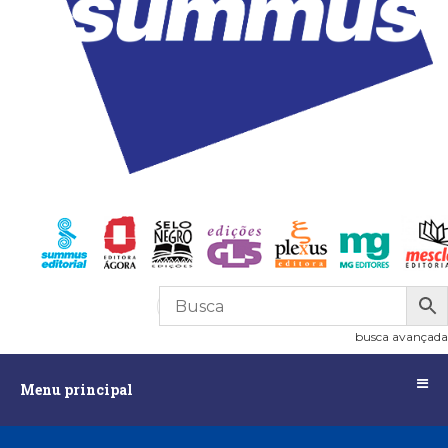
R$
0,00
0
busca avançada
Menu
Menu principal
principal
Assuntos