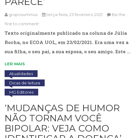
PARECE’
Cinema
(23)
gruposummus
terça-feira, 23 fevereiro 2021
Be the
Comportamento
first to comment!
(418)
Texto originalmente publicado na coluna de Júlia
Comunicação
(232)
Rocha, no ECOA UOL, em 23/02/2021. Era uma vez a
Corpo
sua filha, o seu pai, a sua esposa, o seu amigo. Este …
e
Movimento
LER MAIS
(226)
Atualidades
Crescimento
Interior
Dicas de leitura
(222)
MG Editores
Criatividade
(14)
‘MUDANÇAS DE HUMOR
Culinária,
Alimentação
NÃO TORNAM VOCÊ
(14)
BIPOLAR: VEJA COMO
Economia,
Negócios