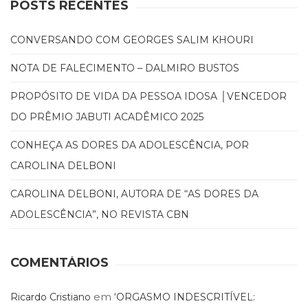
POSTS RECENTES
(33)
Puericultura
CONVERSANDO COM GEORGES SALIM KHOURI
(23)
Rádio
NOTA DE FALECIMENTO – DALMIRO BUSTOS
(8)
Relações
PROPÓSITO DE VIDA DA PESSOA IDOSA │VENCEDOR
Públicas
DO PRÊMIO JABUTI ACADÊMICO 2025
e
Comunicação
CONHEÇA AS DORES DA ADOLESCÊNCIA, POR
Empresarial
(31)
CAROLINA DELBONI
Religião,
CAROLINA DELBONI, AUTORA DE “AS DORES DA
Espiritualidade,
Filosofia
ADOLESCÊNCIA”, NO REVISTA CBN
(63)
Saúde
(132)
COMENTÁRIOS
Sem
categoria
em
Ricardo Cristiano
‘ORGASMO INDESCRITÍVEL:
(0)