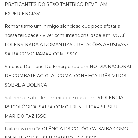
Televisão
PRATICANTES DO SEXO TÂNTRICO REVELAM
(22)
EXPERIÊNCIAS’
Temas
africanos
Romantismo um inimigo silencioso que pode afetar a
(30)
em
nossa felicidade - Viver com Intencionalidade
‘VOCÊ
Terapia
Ocupacional
FOI ENSINADA A ROMANTIZAR RELAÇÕES ABUSIVAS?
(21)
SAIBA COMO PARAR COM ISSO’
Treinamento
e
em
Validade Do Plano De Emergencia
NO DIA NACIONAL
RH
DE COMBATE AO GLAUCOMA: CONHEÇA TRÊS MITOS
(65)
Turismo
SOBRE A DOENÇA
(1)
Sabrinna Isabelle Ferreira de sousa
em
‘VIOLÊNCIA
Vida
Prática
PSICOLÓGICA: SAIBA COMO IDENTIFICAR SE SEU
(32)
MARIDO FAZ ISSO’
Laila silva
em
‘VIOLÊNCIA PSICOLÓGICA: SAIBA COMO