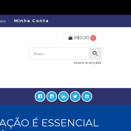
Minha Conta
ejos
R$
0,00
0
busca avançada
RAÇÃO É ESSENCIAL
lidades, Política, Direitos Humanos (133)