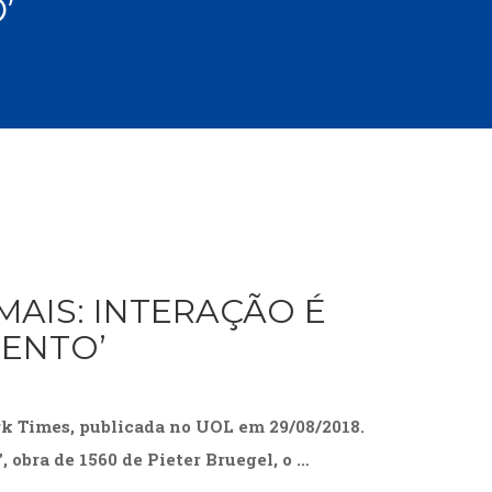
’
cias Sociais (102)
unicação (232)
tividade (14)
cação (278)
oaudiologia (54)
TQIA+ (66)
s de referência (48)
ologia, Psicoterapia (799)
o (8)
e (132)
s africanos (30)
MAIS: INTERAÇÃO É
smo (1)
MENTO’
Times, publicada no UOL em 29/08/2018.
 obra de 1560 de Pieter Bruegel, o …