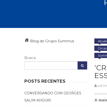
Autoajuda (95)
Cinema (23)
Corpo e Movimento (226)
Culinária, Alimentação (14)
Educação Especial (39)
Gestalt-terapia (93)
Literatura Erótica (11)
PNL (Programação Neurolingüística) (41)
Blog do Grupo Summus
Atual
Publicidade, Propaganda e Marketing (33)
Dicas 
Relações Públicas e Comunicação Empresar
Summu
(31)
Busca
Sem categoria (0)
‘C
Terapia Ocupacional (21)
Vida Prática (32)
ES
POSTS RECENTES
admi
………………
CONVERSANDO COM GEORGES
A mais
SALIM KHOURI