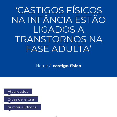
ASSUNTOS
‘CASTIGOS FÍSICOS
Administração,
NA INFÂNCIA ESTÃO
PROMOÇÕES
RH
(77)
LIGADOS A
Astrologia
MAIS
TRANSTORNOS NA
(27)
Atualidades,
FASE ADULTA’
Política,
VENDIDOS
Direitos
Humanos
AUTORES
(133)
castigo físico
Home
Autoajuda
(95)
PROFESSORES
Biografias,
Depoimentos,
Atualidades
Vivências
(104)
Dicas de leitura
Ciências
Summus Editorial
Sociais
(102)