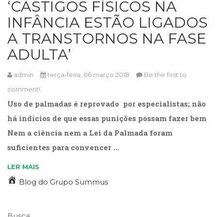
‘CASTIGOS FÍSICOS NA
Cinema
INFÂNCIA ESTÃO LIGADOS
(23)
Comportamento
A TRANSTORNOS NA FASE
(418)
ADULTA’
Comunicação
(232)
Corpo
admin
terça-feira, 06 março 2018
Be the first to
e
comment!
Movimento
Uso de palmadas é reprovado por especialistas; não
(226)
Crescimento
há indícios de que essas punições possam fazer bem
Interior
Nem a ciência nem a Lei da Palmada foram
(222)
suficientes para convencer …
Criatividade
(14)
LER MAIS
Culinária,
Alimentação
Blog do Grupo Summus
(14)
Economia,
Negócios
Busca