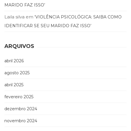
MARIDO FAZ ISSO’
(33)
Puericultura
Laila silva
em
‘VIOLÊNCIA PSICOLÓGICA: SAIBA COMO
(23)
Rádio
IDENTIFICAR SE SEU MARIDO FAZ ISSO’
(8)
Relações
Públicas
ARQUIVOS
e
Comunicação
abril 2026
Empresarial
(31)
agosto 2025
Religião,
Espiritualidade,
abril 2025
Filosofia
(63)
fevereiro 2025
Saúde
(132)
dezembro 2024
Sem
novembro 2024
categoria
(0)