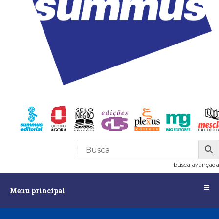
R$
0,00
0
busca avançada
Menu
Menu principal
principal
Assuntos