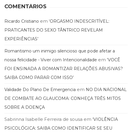
Literatura,
COMENTÁRIOS
Ficção,
Ensaios
(69)
em
Ricardo Cristiano
‘ORGASMO INDESCRITÍVEL:
Obras
PRATICANTES DO SEXO TÂNTRICO REVELAM
de
EXPERIÊNCIAS’
referência
(48)
Romantismo um inimigo silencioso que pode afetar a
PNL
em
(Programação
nossa felicidade - Viver com Intencionalidade
‘VOCÊ
Neurolingüística)
FOI ENSINADA A ROMANTIZAR RELAÇÕES ABUSIVAS?
(41)
SAIBA COMO PARAR COM ISSO’
Psicodrama
(200)
em
Validade Do Plano De Emergencia
NO DIA NACIONAL
Psicologia,
DE COMBATE AO GLAUCOMA: CONHEÇA TRÊS MITOS
Psicoterapia
(799)
SOBRE A DOENÇA
Publicidade,
Propaganda
Sabrinna Isabelle Ferreira de sousa
em
‘VIOLÊNCIA
e
PSICOLÓGICA: SAIBA COMO IDENTIFICAR SE SEU
Marketing