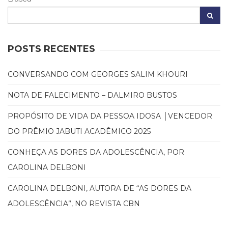
(31)
Educação
(278)
Educação
POSTS RECENTES
Especial
(39)
Fisioterapia
CONVERSANDO COM GEORGES SALIM KHOURI
(47)
NOTA DE FALECIMENTO – DALMIRO BUSTOS
Fonoaudiologia
(54)
PROPÓSITO DE VIDA DA PESSOA IDOSA │VENCEDOR
Gestalt-
terapia
DO PRÊMIO JABUTI ACADÊMICO 2025
(93)
Jornalismo
CONHEÇA AS DORES DA ADOLESCÊNCIA, POR
(57)
CAROLINA DELBONI
LGBTQIA+
(66)
CAROLINA DELBONI, AUTORA DE “AS DORES DA
Literatura
ADOLESCÊNCIA”, NO REVISTA CBN
Erótica
(11)