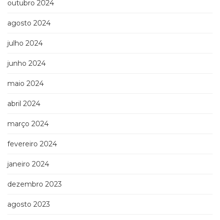
outubro 2024
Televisão
(22)
agosto 2024
Temas
africanos
julho 2024
(30)
Terapia
junho 2024
Ocupacional
(21)
maio 2024
Treinamento
e
abril 2024
RH
março 2024
(65)
Turismo
fevereiro 2024
(1)
Vida
janeiro 2024
Prática
(32)
dezembro 2023
agosto 2023