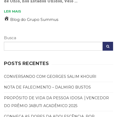
de Ohio, nos Estados Unidos, veio …
(31)
Educação
LER MAIS
(278)
Blog do Grupo Summus
Educação
Especial
(39)
Busca
Fisioterapia
(47)
Fonoaudiologia
(54)
Gestalt-
POSTS RECENTES
terapia
(93)
CONVERSANDO COM GEORGES SALIM KHOURI
Jornalismo
(57)
NOTA DE FALECIMENTO – DALMIRO BUSTOS
LGBTQIA+
(66)
PROPÓSITO DE VIDA DA PESSOA IDOSA │VENCEDOR
Literatura
DO PRÊMIO JABUTI ACADÊMICO 2025
Erótica
(11)
CONHEÇA AS DORES DA ADOLESCÊNCIA, POR