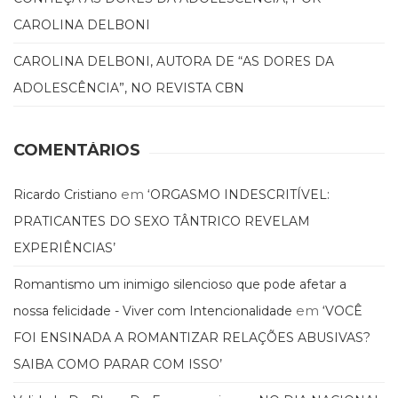
Literatura,
Ficção,
CAROLINA DELBONI
Ensaios
CAROLINA DELBONI, AUTORA DE “AS DORES DA
(69)
Obras
ADOLESCÊNCIA”, NO REVISTA CBN
de
referência
(48)
COMENTÁRIOS
PNL
(Programação
em
Ricardo Cristiano
‘ORGASMO INDESCRITÍVEL:
Neurolingüística)
(41)
PRATICANTES DO SEXO TÂNTRICO REVELAM
Psicodrama
EXPERIÊNCIAS’
(200)
Psicologia,
Romantismo um inimigo silencioso que pode afetar a
Psicoterapia
em
nossa felicidade - Viver com Intencionalidade
‘VOCÊ
(799)
Publicidade,
FOI ENSINADA A ROMANTIZAR RELAÇÕES ABUSIVAS?
Propaganda
SAIBA COMO PARAR COM ISSO’
e
Marketing