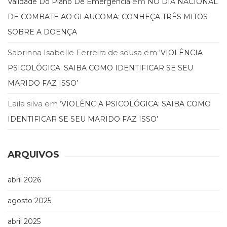
em
Validade Do Plano De Emergencia
NO DIA NACIONAL
(33)
DE COMBATE AO GLAUCOMA: CONHEÇA TRÊS MITOS
Puericultura
(23)
SOBRE A DOENÇA
Rádio
Sabrinna Isabelle Ferreira de sousa
em
‘VIOLÊNCIA
(8)
Relações
PSICOLÓGICA: SAIBA COMO IDENTIFICAR SE SEU
Públicas
MARIDO FAZ ISSO’
e
Comunicação
Laila silva
em
‘VIOLÊNCIA PSICOLÓGICA: SAIBA COMO
Empresarial
IDENTIFICAR SE SEU MARIDO FAZ ISSO’
(31)
Religião,
Espiritualidade,
ARQUIVOS
Filosofia
(63)
Saúde
abril 2026
(132)
Sem
agosto 2025
categoria
(0)
abril 2025