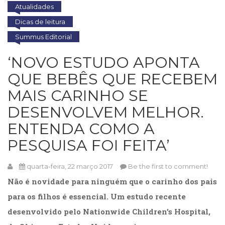
Atualidades
Cinema
(23)
Dicas de leitura
Comportamento
Summus Editorial
(418)
Comunicação
‘NOVO ESTUDO APONTA
(232)
QUE BEBÊS QUE RECEBEM
Corpo
e
MAIS CARINHO SE
Movimento
DESENVOLVEM MELHOR.
(226)
Crescimento
ENTENDA COMO A
Interior
PESQUISA FOI FEITA’
(222)
Criatividade
(14)
quarta-feira, 22 março 2017
Be the first to comment!
Culinária,
Não é novidade para ninguém que o carinho dos pais
Alimentação
para os filhos é essencial. Um estudo recente
(14)
Economia,
desenvolvido pelo Nationwide Children’s Hospital,
Negócios