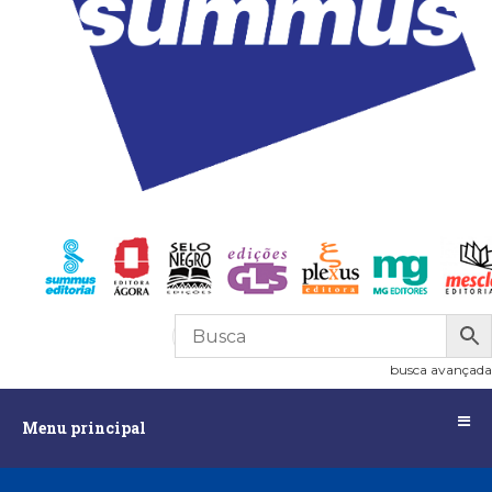
R$
0,00
0
busca avançada
Menu
Menu principal
principal
Assuntos