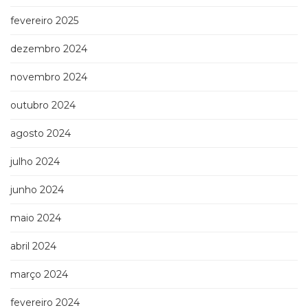
Televisão
fevereiro 2025
(22)
Temas
dezembro 2024
africanos
(30)
novembro 2024
Terapia
Ocupacional
outubro 2024
(21)
Treinamento
agosto 2024
e
RH
julho 2024
(65)
Turismo
junho 2024
(1)
maio 2024
Vida
Prática
abril 2024
(32)
março 2024
fevereiro 2024