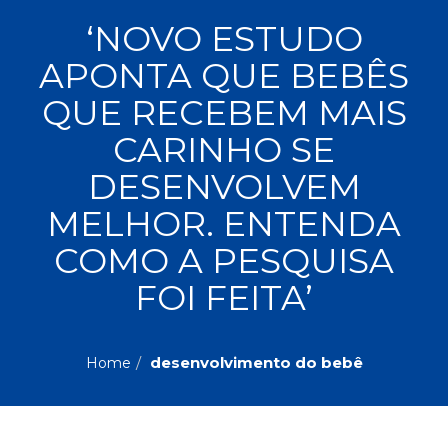
ASSUNTOS
‘NOVO ESTUDO
Administração,
APONTA QUE BEBÊS
PROMOÇÕES
RH
(77)
QUE RECEBEM MAIS
Astrologia
MAIS
CARINHO SE
(27)
Atualidades,
DESENVOLVEM
Política,
VENDIDOS
Direitos
MELHOR. ENTENDA
Humanos
AUTORES
(133)
COMO A PESQUISA
Autoajuda
FOI FEITA’
(95)
PROFESSORES
Biografias,
Depoimentos,
Vivências
desenvolvimento do bebê
Home
(104)
Ciências
Sociais
(102)