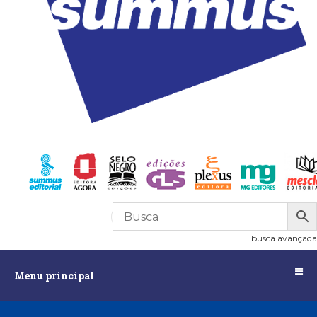
R$
0,00
0
busca avançada
Menu
Menu principal
principal
Assuntos