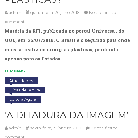
(31)
Educação
admin
quinta-feira, 26 julho 2018
Be the first to
(278)
comment!
Educação
Matéria da RFI, publicada no portal Universa , do
Especial
(39)
UOL, em 25/07/2018. O Brasil é o segundo país onde
Fisioterapia
mais se realizam cirurgias plásticas, perdendo
(47)
Fonoaudiologia
apenas para os Estados …
(54)
LER MAIS
Gestalt-
terapia
Atualidades
(93)
Dicas de leitura
Jornalismo
(57)
Editora Ágora
LGBTQIA+
‘A DITADURA DA IMAGEM’
(66)
Literatura
Erótica
admin
sexta-feira, 19 janeiro 2018
Be the first to
(11)
comment!