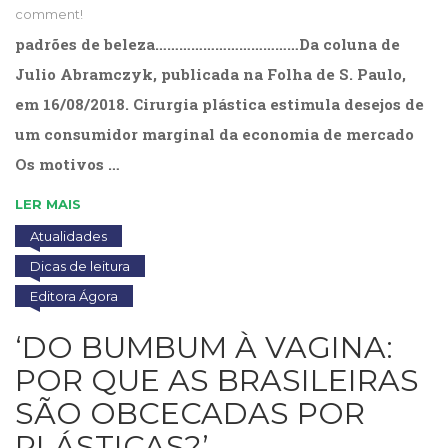
comment!
Cinema
(23)
padrões de beleza………………………………Da coluna de
Comportamento
Julio Abramczyk, publicada na Folha de S. Paulo,
(418)
em 16/08/2018. Cirurgia plástica estimula desejos de
Comunicação
(232)
um consumidor marginal da economia de mercado
Corpo
Os motivos …
e
Movimento
LER MAIS
(226)
Atualidades
Crescimento
Interior
Dicas de leitura
(222)
Editora Ágora
Criatividade
(14)
‘DO BUMBUM À VAGINA:
Culinária,
POR QUE AS BRASILEIRAS
Alimentação
(14)
SÃO OBCECADAS POR
Economia,
PLÁSTICAS?’
Negócios