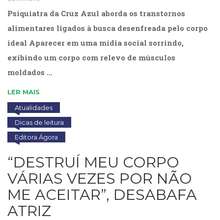
Literatura,
Psiquiatra da Cruz Azul aborda os transtornos
Ficção,
Ensaios
alimentares ligados à busca desenfreada pelo corpo
(69)
ideal Aparecer em uma mídia social sorrindo,
Obras
de
exibindo um corpo com relevo de músculos
referência
moldados …
(48)
PNL
LER MAIS
(Programação
Atualidades
Neurolingüística)
(41)
Dicas de leitura
Psicodrama
Editora Ágora
(200)
Psicologia,
“DESTRUÍ MEU CORPO
Psicoterapia
VÁRIAS VEZES POR NÃO
(799)
Publicidade,
ME ACEITAR”, DESABAFA
Propaganda
ATRIZ
e
Marketing