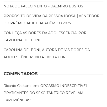
Televisão
NOTA DE FALECIMENTO – DALMIRO BUSTOS
(22)
Temas
PROPÓSITO DE VIDA DA PESSOA IDOSA │VENCEDOR
africanos
DO PRÊMIO JABUTI ACADÊMICO 2025
(30)
Terapia
CONHEÇA AS DORES DA ADOLESCÊNCIA, POR
Ocupacional
(21)
CAROLINA DELBONI
Treinamento
e
CAROLINA DELBONI, AUTORA DE “AS DORES DA
RH
ADOLESCÊNCIA”, NO REVISTA CBN
(65)
Turismo
(1)
COMENTÁRIOS
Vida
Prática
em
Ricardo Cristiano
‘ORGASMO INDESCRITÍVEL:
(32)
PRATICANTES DO SEXO TÂNTRICO REVELAM
EXPERIÊNCIAS’