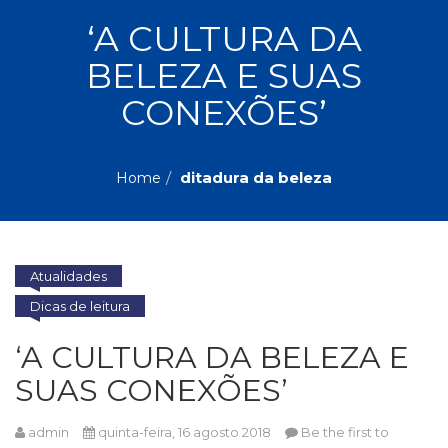
ASSUNTOS
‘A CULTURA DA
Administração,
BELEZA E SUAS
PROMOÇÕES
RH
(77)
CONEXÕES’
Astrologia
MAIS
(27)
Atualidades,
ditadura da beleza
Home
Política,
VENDIDOS
Direitos
Humanos
AUTORES
(133)
Autoajuda
Atualidades
(95)
PROFESSORES
Dicas de leitura
Biografias,
Depoimentos,
‘A CULTURA DA BELEZA E
Vivências
(104)
SUAS CONEXÕES’
Ciências
Sociais
admin
quinta-feira, 16 agosto 2018
Be the first to
(102)