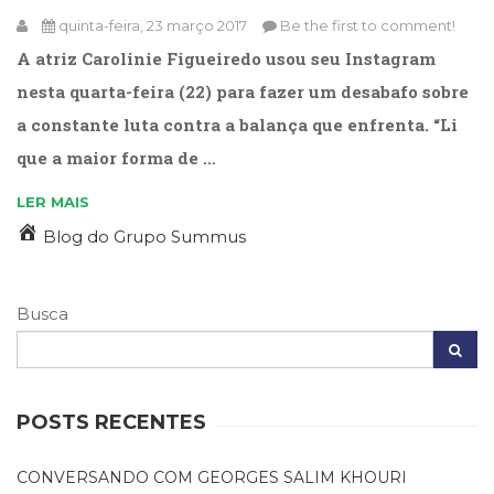
(33)
quinta-feira, 23 março 2017
Be the first to comment!
Puericultura
A atriz Carolinie Figueiredo usou seu Instagram
(23)
nesta quarta-feira (22) para fazer um desabafo sobre
Rádio
(8)
a constante luta contra a balança que enfrenta. “Li
Relações
que a maior forma de …
Públicas
e
LER MAIS
Comunicação
Blog do Grupo Summus
Empresarial
(31)
Religião,
Espiritualidade,
Busca
Filosofia
(63)
Saúde
(132)
POSTS RECENTES
Sem
categoria
CONVERSANDO COM GEORGES SALIM KHOURI
(0)