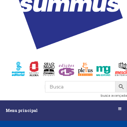
R$
0,00
0
busca avançada
Menu
Menu principal
principal
Assuntos