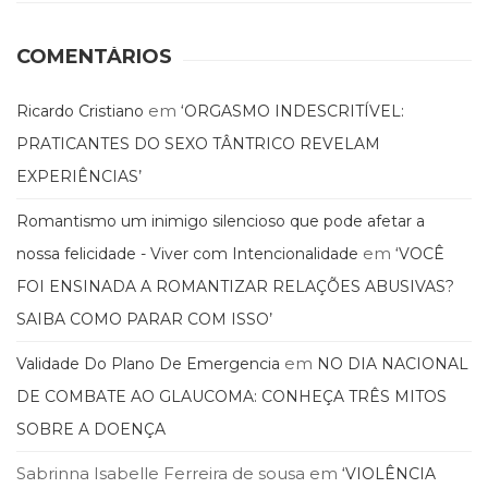
(33)
Puericultura
COMENTÁRIOS
(23)
Rádio
em
Ricardo Cristiano
‘ORGASMO INDESCRITÍVEL:
(8)
Relações
PRATICANTES DO SEXO TÂNTRICO REVELAM
Públicas
EXPERIÊNCIAS’
e
Comunicação
Romantismo um inimigo silencioso que pode afetar a
Empresarial
em
nossa felicidade - Viver com Intencionalidade
‘VOCÊ
(31)
Religião,
FOI ENSINADA A ROMANTIZAR RELAÇÕES ABUSIVAS?
Espiritualidade,
SAIBA COMO PARAR COM ISSO’
Filosofia
(63)
em
Validade Do Plano De Emergencia
NO DIA NACIONAL
Saúde
DE COMBATE AO GLAUCOMA: CONHEÇA TRÊS MITOS
(132)
Sem
SOBRE A DOENÇA
categoria
Sabrinna Isabelle Ferreira de sousa
em
‘VIOLÊNCIA
(0)