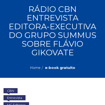
ASSUNTOS
RÁDIO CBN
Administração,
ENTREVISTA
PROMOÇÕES
RH
(77)
EDITORA-EXECUTIVA
Astrologia
MAIS
DO GRUPO SUMMUS
(27)
Atualidades,
SOBRE FLÁVIO
Política,
VENDIDOS
Direitos
GIKOVATE
Humanos
AUTORES
(133)
Autoajuda
e-book gratuito
Home
(95)
PROFESSORES
Biografias,
Depoimentos,
Vivências
(104)
CBN
Ciências
Entrevista
Sociais
(102)
MG Editores