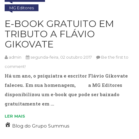
(31)
MG Editores
Educação
(278)
E-BOOK GRATUITO EM
Educação
TRIBUTO A FLÁVIO
Especial
(39)
GIKOVATE
Fisioterapia
(47)
admin
segunda-feira, 02 outubro 2017
Be the first to
Fonoaudiologia
(54)
comment!
Gestalt-
Há um ano, o psiquiatra e escritor Flávio Gikovate
terapia
faleceu. Em sua homenagem, a MG Editores
(93)
Jornalismo
disponibilizou um e-book que pode ser baixado
(57)
gratuitamente em …
LGBTQIA+
(66)
LER MAIS
Literatura
Blog do Grupo Summus
Erótica
(11)