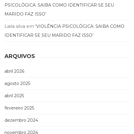
Televisão
PSICOLÓGICA: SAIBA COMO IDENTIFICAR SE SEU
(22)
MARIDO FAZ ISSO’
Temas
africanos
Laila silva
em
‘VIOLÊNCIA PSICOLÓGICA: SAIBA COMO
(30)
IDENTIFICAR SE SEU MARIDO FAZ ISSO’
Terapia
Ocupacional
(21)
ARQUIVOS
Treinamento
e
RH
abril 2026
(65)
Turismo
agosto 2025
(1)
Vida
abril 2025
Prática
fevereiro 2025
(32)
dezembro 2024
novembro 2024