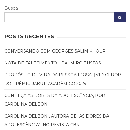
Literatura,
Ficção,
Busca
Ensaios
(69)
Obras
de
POSTS RECENTES
referência
(48)
CONVERSANDO COM GEORGES SALIM KHOURI
PNL
(Programação
NOTA DE FALECIMENTO – DALMIRO BUSTOS
Neurolingüística)
(41)
PROPÓSITO DE VIDA DA PESSOA IDOSA │VENCEDOR
Psicodrama
DO PRÊMIO JABUTI ACADÊMICO 2025
(200)
Psicologia,
CONHEÇA AS DORES DA ADOLESCÊNCIA, POR
Psicoterapia
(799)
CAROLINA DELBONI
Publicidade,
CAROLINA DELBONI, AUTORA DE “AS DORES DA
Propaganda
e
ADOLESCÊNCIA”, NO REVISTA CBN
Marketing