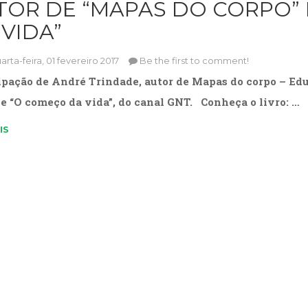
TOR DE “MAPAS DO CORPO” 
 VIDA”
rta-feira, 01 fevereiro 2017
Be the first to comment!
ipação de André Trindade, autor de Mapas do corpo – Edu
ie “O começo da vida”, do canal GNT. Conheça o livro: …
IS