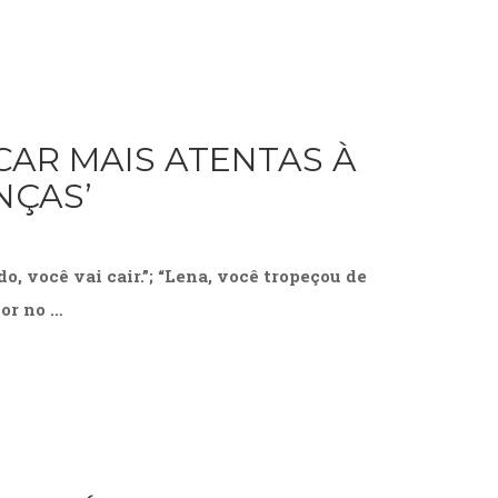
CAR MAIS ATENTAS À
NÇAS’
o, você vai cair.”; “Lena, você tropeçou de
dor no …