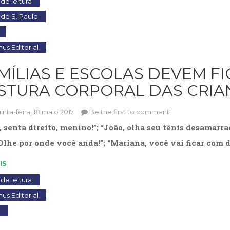
de leitura
 de S. Paulo
s Editorial
AMÍLIAS E ESCOLAS DEVEM FI
STURA CORPORAL DAS CRIA
inta-feira, 18 maio 2017
Be the first to comment!
, senta direito, menino!”; “João, olha seu tênis desamarrad
Olhe por onde você anda!”; “Mariana, você vai ficar com 
IS
de leitura
s Editorial
o