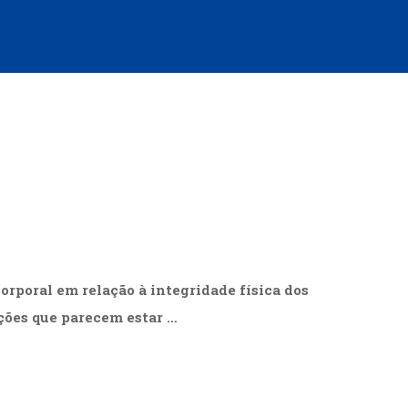
cias Sociais (102)
unicação (232)
tividade (14)
cação (278)
oaudiologia (54)
TQIA+ (66)
s de referência (48)
ologia, Psicoterapia (799)
o (8)
e (132)
s africanos (30)
smo (1)
orporal em relação à integridade física dos
ações que parecem estar …