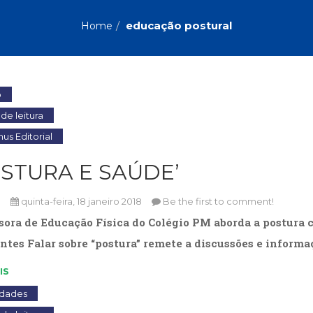
Biografias, Depoimentos, Vivências (104)
Ciên
Comportamento (418)
Com
educação postural
Home
Crescimento Interior (222)
Cria
Economia, Negócios (31)
Edu
Fisioterapia (47)
Fon
Jornalismo (57)
LGB
o
Literatura, Ficção, Ensaios (69)
Obra
de leitura
Psicodrama (200)
Psic
Puericultura (23)
Rádi
s Editorial
ial
Religião, Espiritualidade, Filosofia (63)
Saúd
OSTURA E SAÚDE’
Televisão (22)
Tema
Treinamento e RH (65)
Turi
n
quinta-feira, 18 janeiro 2018
Be the first to comment!
sora de Educação Física do Colégio PM aborda a postura c
ntes Falar sobre “postura” remete a discussões e inform
IS
idades