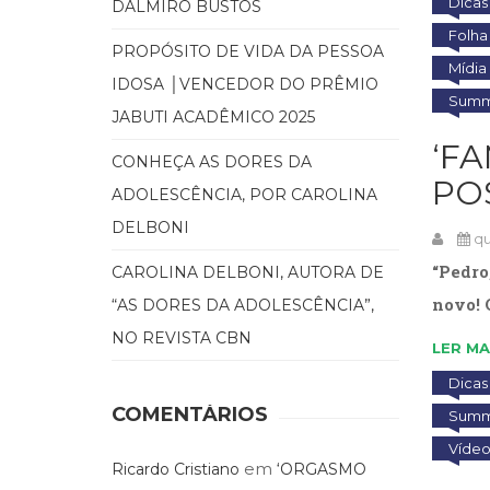
Dicas 
DALMIRO BUSTOS
Folha
PROPÓSITO DE VIDA DA PESSOA
Mídia
IDOSA │VENCEDOR DO PRÊMIO
Summu
JABUTI ACADÊMICO 2025
‘F
CONHEÇA AS DORES DA
PO
ADOLESCÊNCIA, POR CAROLINA
DELBONI
qu
“Pedro
CAROLINA DELBONI, AUTORA DE
novo! 
“AS DORES DA ADOLESCÊNCIA”,
NO REVISTA CBN
LER MA
Dicas 
COMENTÁRIOS
Summu
Víde
em
Ricardo Cristiano
‘ORGASMO