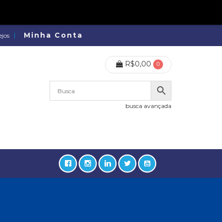
Minha Conta
ejos
R$
0,00
0
busca avançada
lidades, Política, Direitos Humanos (133)