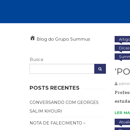
Autoajuda (95)
Cinema (23)
Corpo e Movimento (226)
Culinária, Alimentação (14)
Educação Especial (39)
Gestalt-terapia (93)
Blog do Grupo Summus
Artig
Literatura Erótica (11)
Dicas 
PNL (Programação Neurolingüística) (41)
Publicidade, Propaganda e Marketing (33)
Summu
Busca
Relações Públicas e Comunicação Empresar
(31)
‘P
Sem categoria (0)
Terapia Ocupacional (21)
admi
Vida Prática (32)
POSTS RECENTES
Profes
estuda
CONVERSANDO COM GEORGES
SALIM KHOURI
LER MA
Atual
NOTA DE FALECIMENTO –