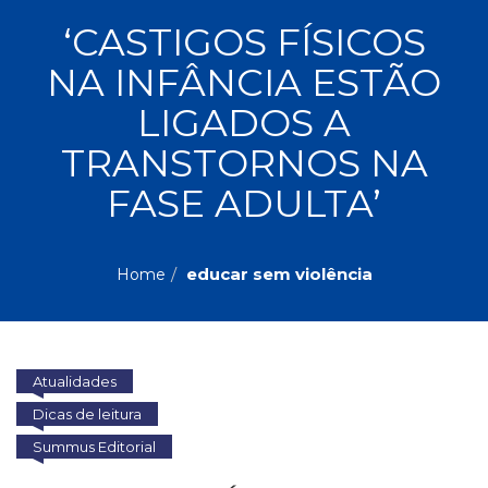
ASSUNTOS
‘CASTIGOS FÍSICOS
Administração,
NA INFÂNCIA ESTÃO
PROMOÇÕES
RH
(77)
LIGADOS A
Astrologia
MAIS
TRANSTORNOS NA
(27)
Atualidades,
FASE ADULTA’
Política,
VENDIDOS
Direitos
Humanos
AUTORES
(133)
educar sem violência
Home
Autoajuda
(95)
PROFESSORES
Biografias,
Depoimentos,
Atualidades
Vivências
(104)
Dicas de leitura
Ciências
Summus Editorial
Sociais
(102)