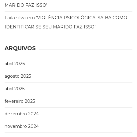
MARIDO FAZ ISSO’
(33)
Puericultura
Laila silva
em
‘VIOLÊNCIA PSICOLÓGICA: SAIBA COMO
(23)
Rádio
IDENTIFICAR SE SEU MARIDO FAZ ISSO’
(8)
Relações
Públicas
ARQUIVOS
e
Comunicação
abril 2026
Empresarial
(31)
agosto 2025
Religião,
Espiritualidade,
abril 2025
Filosofia
(63)
fevereiro 2025
Saúde
(132)
dezembro 2024
Sem
novembro 2024
categoria
(0)