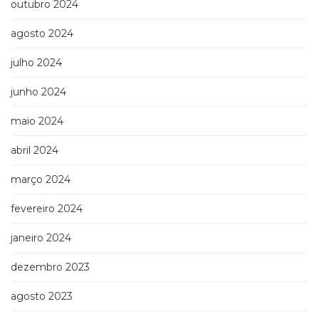
outubro 2024
Televisão
(22)
agosto 2024
Temas
africanos
julho 2024
(30)
Terapia
junho 2024
Ocupacional
(21)
maio 2024
Treinamento
e
abril 2024
RH
março 2024
(65)
Turismo
fevereiro 2024
(1)
Vida
janeiro 2024
Prática
(32)
dezembro 2023
agosto 2023