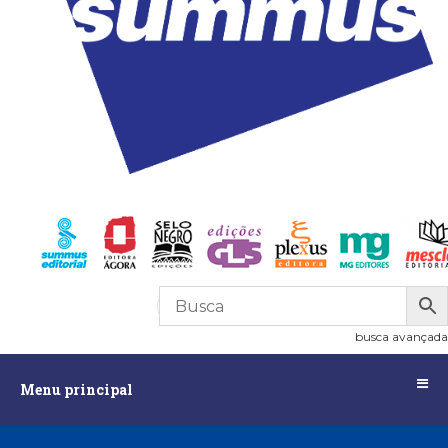
R$
0,00
0
busca avançada
Menu
Menu principal
principal
Assuntos