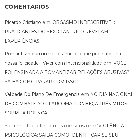
Literatura,
COMENTÁRIOS
Ficção,
Ensaios
(69)
em
Ricardo Cristiano
‘ORGASMO INDESCRITÍVEL:
Obras
PRATICANTES DO SEXO TÂNTRICO REVELAM
de
EXPERIÊNCIAS’
referência
(48)
Romantismo um inimigo silencioso que pode afetar a
PNL
em
(Programação
nossa felicidade - Viver com Intencionalidade
‘VOCÊ
Neurolingüística)
FOI ENSINADA A ROMANTIZAR RELAÇÕES ABUSIVAS?
(41)
SAIBA COMO PARAR COM ISSO’
Psicodrama
(200)
em
Validade Do Plano De Emergencia
NO DIA NACIONAL
Psicologia,
DE COMBATE AO GLAUCOMA: CONHEÇA TRÊS MITOS
Psicoterapia
(799)
SOBRE A DOENÇA
Publicidade,
Propaganda
Sabrinna Isabelle Ferreira de sousa
em
‘VIOLÊNCIA
e
PSICOLÓGICA: SAIBA COMO IDENTIFICAR SE SEU
Marketing