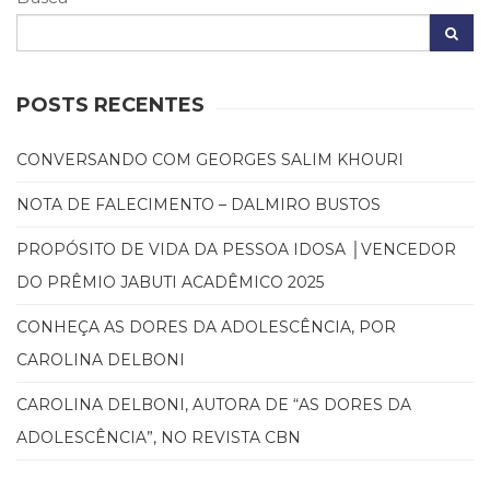
(31)
Educação
(278)
Educação
POSTS RECENTES
Especial
(39)
Fisioterapia
CONVERSANDO COM GEORGES SALIM KHOURI
(47)
NOTA DE FALECIMENTO – DALMIRO BUSTOS
Fonoaudiologia
(54)
PROPÓSITO DE VIDA DA PESSOA IDOSA │VENCEDOR
Gestalt-
terapia
DO PRÊMIO JABUTI ACADÊMICO 2025
(93)
Jornalismo
CONHEÇA AS DORES DA ADOLESCÊNCIA, POR
(57)
CAROLINA DELBONI
LGBTQIA+
(66)
CAROLINA DELBONI, AUTORA DE “AS DORES DA
Literatura
ADOLESCÊNCIA”, NO REVISTA CBN
Erótica
(11)