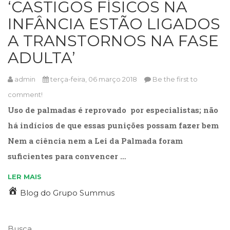
‘CASTIGOS FÍSICOS NA
Cinema
INFÂNCIA ESTÃO LIGADOS
(23)
Comportamento
A TRANSTORNOS NA FASE
(418)
ADULTA’
Comunicação
(232)
Corpo
admin
terça-feira, 06 março 2018
Be the first to
e
comment!
Movimento
Uso de palmadas é reprovado por especialistas; não
(226)
Crescimento
há indícios de que essas punições possam fazer bem
Interior
Nem a ciência nem a Lei da Palmada foram
(222)
suficientes para convencer …
Criatividade
(14)
LER MAIS
Culinária,
Alimentação
Blog do Grupo Summus
(14)
Economia,
Negócios
Busca