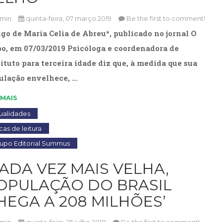
(31)
Educação
min
quinta-feira, 07 março 2019
Be the first to comment!
(278)
igo de Maria Celia de Abreu*, publicado no jornal O
Educação
bo, em 07/03/2019 Psicóloga e coordenadora de
Especial
(39)
tituto para terceira idade diz que, à medida que sua
Fisioterapia
ulação envelhece, …
(47)
Fonoaudiologia
 MAIS
(54)
ualidades
Gestalt-
terapia
cas de leitura
(92)
upo Editorial Summus
Jornalismo
(57)
CADA VEZ MAIS VELHA,
LGBTQIA+
OPULAÇÃO DO BRASIL
(66)
Literatura
HEGA A 208 MILHÕES’
Erótica
(11)