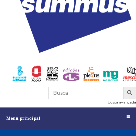
R$
0,00
0
busca avançada
Menu
Menu principal
principal
Assuntos