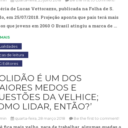
min
quarta-feira, 25 julho 2018
Be the first to comment!
Literatura,
Ficção,
éria de Lucas Vettorazzo, publicada na Folha de S.
Ensaios
lo, em 25/07/2018. Projeção aponta que país terá mais
(69)
sos que jovens em 2060 O Brasil atingiu a marca de …
Obras
de
 MAIS
referência
(47)
ualidades
PNL
cas de leitura
(Programação
 Editores
Neurolingüística)
(41)
SOLIDÃO É UM DOS
Psicodrama
(200)
AIORES MEDOS E
Psicologia,
UESTÕES DA VELHICE;
Psicoterapia
(797)
OMO LIDAR, ENTÃO?’
Publicidade,
Propaganda
min
quarta-feira, 28 março 2018
Be the first to comment!
e
ê fica mais velho, para de trabalhar, algumas quedas o
Marketing