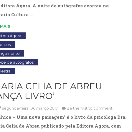
Televisão
Editora Ágora. A noite de autógrafos ocorreu na
(22)
raria Cultura …
Temas
africanos
 MAIS
(30)
Terapia
itora Ágora
Ocupacional
entos
(21)
ançamento
Treinamento
e
ite de autógrafos
RH
lestra
(65)
Turismo
MARIA CELIA DE ABREU
(1)
ANÇA LIVRO’
Vida
Prática
(32)
segunda-feira, 06 março 2017
Be the first to comment!
lhice – Uma nova paisagem” é o livro da psicóloga Dra.
ia Celia de Abreu publicado pela Editora Ágora, com