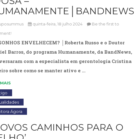
DOSA –
Cinema
UMANAMENTE│BANDNEWS
(23)
Comportamento
uposummus
quinta-feira, 18 julho 2024
Be the first to
(417)
ment!
Comunicação
(232)
SONHOS ENVELHECEM? │Roberta Russo e o Doutor
Corpo
iel Barros, do programa Humanamente, da BandNews,
e
versaram com a especialista em gerontologia Cristina
Movimento
(225)
eiro sobre como se manter ativo e …
Crescimento
Interior
 MAIS
(222)
tigo
Criatividade
(14)
ualidades
Culinária,
itora Ágora
Alimentação
(14)
NOVOS CAMINHOS PARA O
Economia,
ELHO’
Negócios