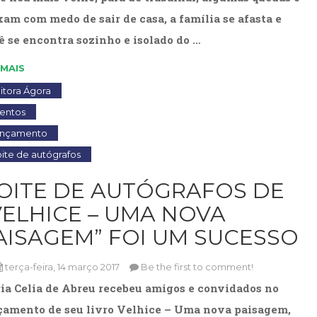
(33)
xam com medo de sair de casa, a família se afasta e
Puericultura
ê se encontra sozinho e isolado do …
(23)
Rádio
 MAIS
(8)
Relações
itora Ágora
Públicas
entos
e
ançamento
Comunicação
Empresarial
ite de autógrafos
(31)
OITE DE AUTÓGRAFOS DE
Religião,
Espiritualidade,
VELHICE – UMA NOVA
Filosofia
AISAGEM” FOI UM SUCESSO
(63)
Saúde
(132)
terça-feira, 14 março 2017
Be the first to comment!
Sem
ia Celia de Abreu recebeu amigos e convidados no
categoria
çamento de seu livro Velhice – Uma nova paisagem,
(0)