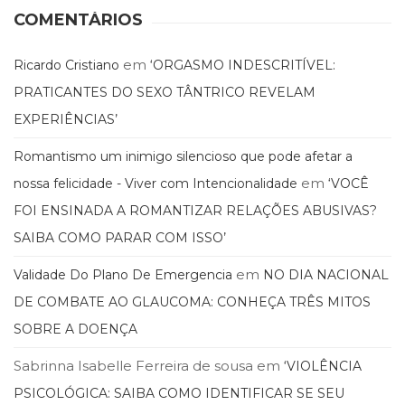
Literatura,
COMENTÁRIOS
Ficção,
Ensaios
(69)
em
Ricardo Cristiano
‘ORGASMO INDESCRITÍVEL:
Obras
PRATICANTES DO SEXO TÂNTRICO REVELAM
de
EXPERIÊNCIAS’
referência
(48)
Romantismo um inimigo silencioso que pode afetar a
PNL
em
(Programação
nossa felicidade - Viver com Intencionalidade
‘VOCÊ
Neurolingüística)
FOI ENSINADA A ROMANTIZAR RELAÇÕES ABUSIVAS?
(41)
SAIBA COMO PARAR COM ISSO’
Psicodrama
(200)
em
Validade Do Plano De Emergencia
NO DIA NACIONAL
Psicologia,
DE COMBATE AO GLAUCOMA: CONHEÇA TRÊS MITOS
Psicoterapia
(799)
SOBRE A DOENÇA
Publicidade,
Propaganda
Sabrinna Isabelle Ferreira de sousa
em
‘VIOLÊNCIA
e
PSICOLÓGICA: SAIBA COMO IDENTIFICAR SE SEU
Marketing