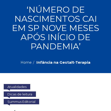
ASSUNTOS
‘NÚMERO DE
Administração,
NASCIMENTOS CAI
PROMOÇÕES
RH
(77)
EM SP NOVE MESES
Astrologia
MAIS
APÓS INÍCIO DE
(27)
Atualidades,
PANDEMIA’
Política,
VENDIDOS
Direitos
Humanos
AUTORES
(133)
Infância na Gestalt-Terapia
Home
Autoajuda
(95)
PROFESSORES
Biografias,
Depoimentos,
Atualidades
Vivências
(104)
Dicas de leitura
Ciências
Summus Editorial
Sociais
(102)