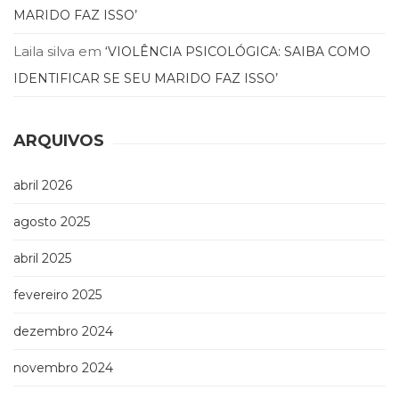
MARIDO FAZ ISSO’
(33)
Puericultura
Laila silva
em
‘VIOLÊNCIA PSICOLÓGICA: SAIBA COMO
(23)
Rádio
IDENTIFICAR SE SEU MARIDO FAZ ISSO’
(8)
Relações
Públicas
ARQUIVOS
e
Comunicação
abril 2026
Empresarial
(31)
agosto 2025
Religião,
Espiritualidade,
abril 2025
Filosofia
(63)
fevereiro 2025
Saúde
(132)
dezembro 2024
Sem
novembro 2024
categoria
(0)