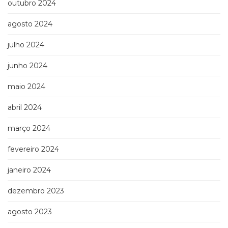
outubro 2024
Televisão
(22)
agosto 2024
Temas
africanos
julho 2024
(30)
Terapia
junho 2024
Ocupacional
(21)
maio 2024
Treinamento
e
abril 2024
RH
março 2024
(65)
Turismo
fevereiro 2024
(1)
Vida
janeiro 2024
Prática
(32)
dezembro 2023
agosto 2023