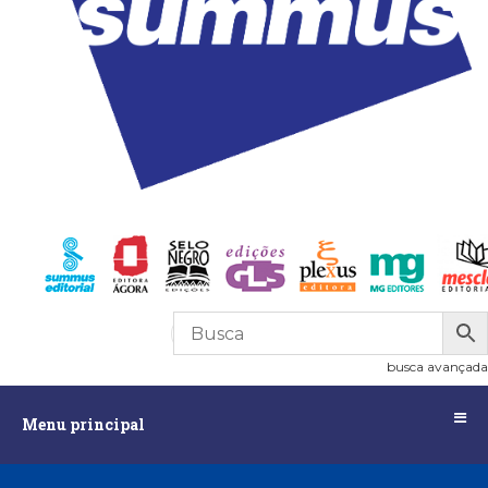
R$
0,00
0
busca avançada
Menu
Menu principal
principal
Assuntos