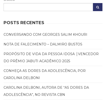
(31)
Educação
(278)
Educação
POSTS RECENTES
Especial
(39)
Fisioterapia
CONVERSANDO COM GEORGES SALIM KHOURI
(47)
NOTA DE FALECIMENTO – DALMIRO BUSTOS
Fonoaudiologia
(54)
PROPÓSITO DE VIDA DA PESSOA IDOSA │VENCEDOR
Gestalt-
terapia
DO PRÊMIO JABUTI ACADÊMICO 2025
(93)
Jornalismo
CONHEÇA AS DORES DA ADOLESCÊNCIA, POR
(57)
CAROLINA DELBONI
LGBTQIA+
(66)
CAROLINA DELBONI, AUTORA DE “AS DORES DA
Literatura
ADOLESCÊNCIA”, NO REVISTA CBN
Erótica
(11)