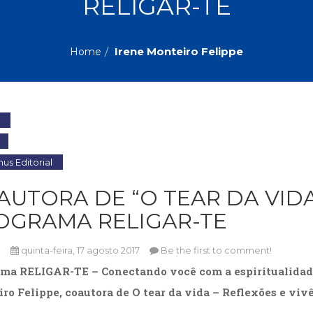
RELIGAR-TE
Biografias, Depoimentos, Vivências (104)
Ciên
Comportamento (418)
Com
Crescimento Interior (222)
Cria
Irene Monteiro Felippe
Home
Economia, Negócios (31)
Edu
Fisioterapia (47)
Fon
Jornalismo (57)
LGB
Literatura, Ficção, Ensaios (69)
Obra
Psicodrama (200)
Psic
Puericultura (23)
Rádi
ial
Religião, Espiritualidade, Filosofia (63)
Saúd
s Editorial
Televisão (22)
Tema
AUTORA DE “O TEAR DA VIDA
Treinamento e RH (65)
Turi
OGRAMA RELIGAR-TE
n
quinta-feira, 17 agosto 2017
Be the first to comment!
ma RELIGAR-TE – Conectando você com a espiritualidad
ro Felippe, coautora de O tear da vida – Reflexões e viv
……………………. …