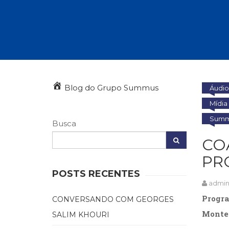
Autoajuda (95)
Cinema (23)
Corpo e Movimento (226)
Culinária, Alimentação (14)
Educação Especial (39)
Gestalt-terapia (93)
Literatura Erótica (11)
PNL (Programação Neurolingüística) (41)
Blog do Grupo Summus
Áudio
Publicidade, Propaganda e Marketing (33)
Mídia
Relações Públicas e Comunicação Empresar
Summu
(31)
Busca
Sem categoria (0)
CO
Terapia Ocupacional (21)
Vida Prática (32)
PR
POSTS RECENTES
admi
Progra
CONVERSANDO COM GEORGES
Montei
SALIM KHOURI
…………