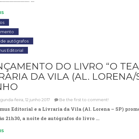
IS
os
amento
 de autógrafos
s Editorial
NÇAMENTO DO LIVRO “O TEA
RARIA DA VILA (AL. LORENA/
NHO
gunda-feira, 12 junho 2017
Be the first to comment!
us Editorial e a Livraria da Vila (Al. Lorena – SP) promo
às 21h30, a noite de autógrafos do livro …
IS