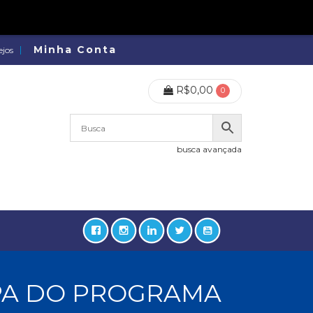
Minha Conta
ejos
R$
0,00
0
busca avançada
IPA DO PROGRAMA
lidades, Política, Direitos Humanos (133)