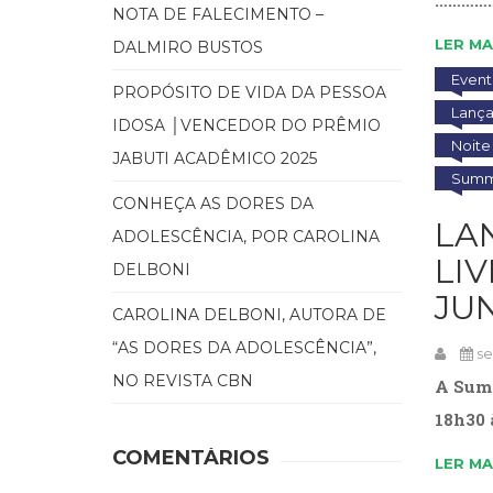
NOTA DE FALECIMENTO –
LER MA
DALMIRO BUSTOS
Event
PROPÓSITO DE VIDA DA PESSOA
Lanç
IDOSA │VENCEDOR DO PRÊMIO
Noite
JABUTI ACADÊMICO 2025
Summu
CONHEÇA AS DORES DA
LA
ADOLESCÊNCIA, POR CAROLINA
LIV
DELBONI
JU
CAROLINA DELBONI, AUTORA DE
“AS DORES DA ADOLESCÊNCIA”,
se
NO REVISTA CBN
A Summ
18h30 
COMENTÁRIOS
LER MA