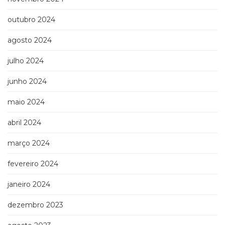
Televisão
(22)
outubro 2024
Temas
africanos
agosto 2024
(30)
Terapia
julho 2024
Ocupacional
junho 2024
(21)
Treinamento
maio 2024
e
RH
abril 2024
(65)
Turismo
março 2024
(1)
Vida
fevereiro 2024
Prática
(32)
janeiro 2024
dezembro 2023