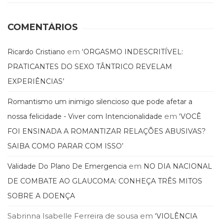
Literatura,
Ficção,
Ensaios
COMENTÁRIOS
(69)
Obras
em
Ricardo Cristiano
‘ORGASMO INDESCRITÍVEL:
de
PRATICANTES DO SEXO TÂNTRICO REVELAM
referência
(48)
EXPERIÊNCIAS’
PNL
(Programação
Romantismo um inimigo silencioso que pode afetar a
Neurolingüística)
em
nossa felicidade - Viver com Intencionalidade
‘VOCÊ
(41)
FOI ENSINADA A ROMANTIZAR RELAÇÕES ABUSIVAS?
Psicodrama
(200)
SAIBA COMO PARAR COM ISSO’
Psicologia,
Psicoterapia
em
Validade Do Plano De Emergencia
NO DIA NACIONAL
(799)
DE COMBATE AO GLAUCOMA: CONHEÇA TRÊS MITOS
Publicidade,
SOBRE A DOENÇA
Propaganda
e
Sabrinna Isabelle Ferreira de sousa
em
‘VIOLÊNCIA
Marketing