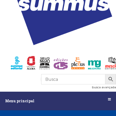
R$
0,00
0
busca avançada
Menu
Menu principal
principal
Assuntos