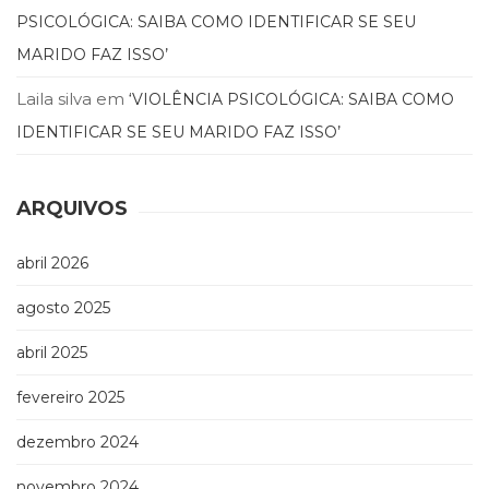
(33)
PSICOLÓGICA: SAIBA COMO IDENTIFICAR SE SEU
Puericultura
MARIDO FAZ ISSO’
(23)
Rádio
Laila silva
em
‘VIOLÊNCIA PSICOLÓGICA: SAIBA COMO
(8)
IDENTIFICAR SE SEU MARIDO FAZ ISSO’
Relações
Públicas
e
ARQUIVOS
Comunicação
Empresarial
(31)
abril 2026
Religião,
agosto 2025
Espiritualidade,
Filosofia
abril 2025
(63)
Saúde
fevereiro 2025
(132)
Sem
dezembro 2024
categoria
(0)
novembro 2024