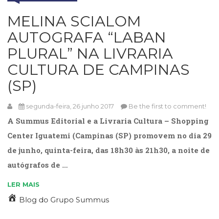
Cinema
MELINA SCIALOM
(23)
Comportamento
AUTOGRAFA “LABAN
(418)
PLURAL” NA LIVRARIA
Comunicação
(232)
CULTURA DE CAMPINAS
Corpo
(SP)
e
Movimento
segunda-feira, 26 junho 2017
Be the first to comment!
(226)
Crescimento
A Summus Editorial e a Livraria Cultura – Shopping
Interior
Center Iguatemi (Campinas (SP) promovem no dia 29
(222)
de junho, quinta-feira, das 18h30 às 21h30, a noite de
Criatividade
(14)
autógrafos de …
Culinária,
Alimentação
LER MAIS
(14)
Blog do Grupo Summus
Economia,
Negócios