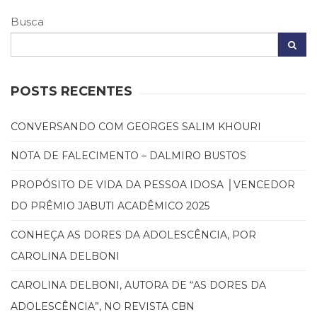
(31)
Busca
Educação
(278)
Educação
Especial
(39)
POSTS RECENTES
Fisioterapia
(47)
CONVERSANDO COM GEORGES SALIM KHOURI
Fonoaudiologia
(54)
NOTA DE FALECIMENTO – DALMIRO BUSTOS
Gestalt-
terapia
PROPÓSITO DE VIDA DA PESSOA IDOSA │VENCEDOR
(93)
DO PRÊMIO JABUTI ACADÊMICO 2025
Jornalismo
(57)
CONHEÇA AS DORES DA ADOLESCÊNCIA, POR
LGBTQIA+
CAROLINA DELBONI
(66)
Literatura
CAROLINA DELBONI, AUTORA DE “AS DORES DA
Erótica
(11)
ADOLESCÊNCIA”, NO REVISTA CBN