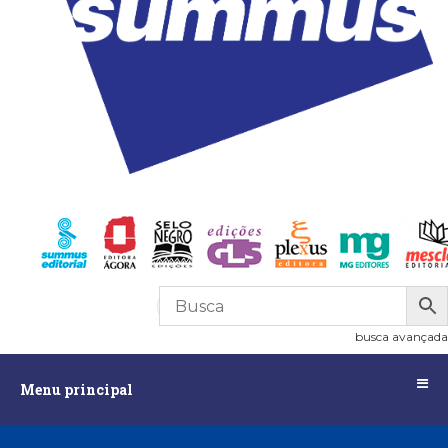
R$
0,00
0
busca avançada
Menu
Menu principal
principal
Assuntos