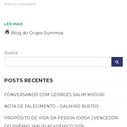
first to comment!
Cinema
(23)
Comportamento
LER MAIS
(418)
Comunicação
Blog do Grupo Summus
(232)
Corpo
e
Busca
Movimento
(226)
Crescimento
Interior
POSTS RECENTES
(222)
Criatividade
(14)
CONVERSANDO COM GEORGES SALIM KHOURI
Culinária,
Alimentação
NOTA DE FALECIMENTO – DALMIRO BUSTOS
(14)
PROPÓSITO DE VIDA DA PESSOA IDOSA │VENCEDOR
Economia,
Negócios
DO PRÊMIO JABUTI ACADÊMICO 2025