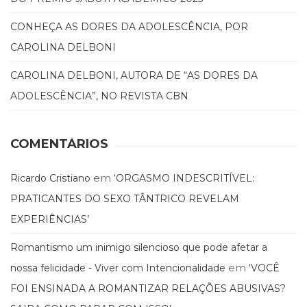
(31)
Educação
CONHEÇA AS DORES DA ADOLESCÊNCIA, POR
(278)
CAROLINA DELBONI
Educação
Especial
CAROLINA DELBONI, AUTORA DE “AS DORES DA
(39)
ADOLESCÊNCIA”, NO REVISTA CBN
Fisioterapia
(47)
Fonoaudiologia
COMENTÁRIOS
(54)
Gestalt-
terapia
em
Ricardo Cristiano
‘ORGASMO INDESCRITÍVEL:
(93)
PRATICANTES DO SEXO TÂNTRICO REVELAM
Jornalismo
EXPERIÊNCIAS’
(57)
LGBTQIA+
Romantismo um inimigo silencioso que pode afetar a
(66)
Literatura
em
nossa felicidade - Viver com Intencionalidade
‘VOCÊ
Erótica
FOI ENSINADA A ROMANTIZAR RELAÇÕES ABUSIVAS?
(11)