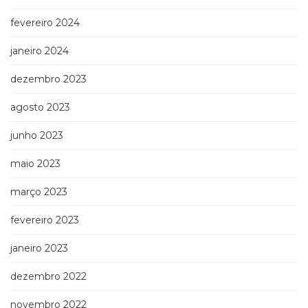
Televisão
(22)
fevereiro 2024
Temas
janeiro 2024
africanos
(30)
dezembro 2023
Terapia
Ocupacional
agosto 2023
(21)
Treinamento
junho 2023
e
RH
maio 2023
(65)
Turismo
março 2023
(1)
Vida
fevereiro 2023
Prática
janeiro 2023
(32)
dezembro 2022
novembro 2022