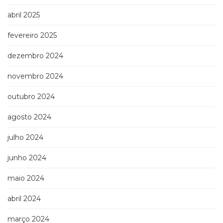
(33)
abril 2025
Puericultura
(23)
fevereiro 2025
Rádio
(8)
dezembro 2024
Relações
Públicas
novembro 2024
e
outubro 2024
Comunicação
Empresarial
agosto 2024
(31)
Religião,
julho 2024
Espiritualidade,
Filosofia
junho 2024
(63)
Saúde
maio 2024
(132)
Sem
abril 2024
categoria
(0)
março 2024