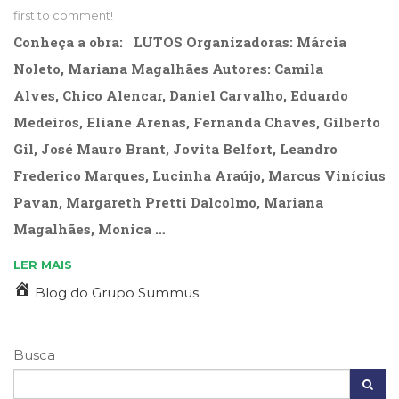
(31)
first to comment!
Educação
Conheça a obra: LUTOS Organizadoras: Márcia
(278)
Noleto, Mariana Magalhães Autores: Camila
Educação
Especial
Alves, Chico Alencar, Daniel Carvalho, Eduardo
(39)
Medeiros, Eliane Arenas, Fernanda Chaves, Gilberto
Fisioterapia
Gil, José Mauro Brant, Jovita Belfort, Leandro
(47)
Fonoaudiologia
Frederico Marques, Lucinha Araújo, Marcus Vinícius
(54)
Pavan, Margareth Pretti Dalcolmo, Mariana
Gestalt-
terapia
Magalhães, Monica …
(93)
LER MAIS
Jornalismo
(57)
Blog do Grupo Summus
LGBTQIA+
(66)
Literatura
Busca
Erótica
(11)