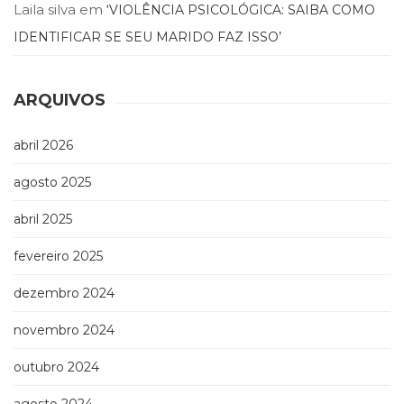
Laila silva
em
Televisão
‘VIOLÊNCIA PSICOLÓGICA: SAIBA COMO
(22)
IDENTIFICAR SE SEU MARIDO FAZ ISSO’
Temas
africanos
(30)
ARQUIVOS
Terapia
Ocupacional
abril 2026
(21)
Treinamento
agosto 2025
e
RH
abril 2025
(65)
Turismo
fevereiro 2025
(1)
Vida
dezembro 2024
Prática
(32)
novembro 2024
outubro 2024