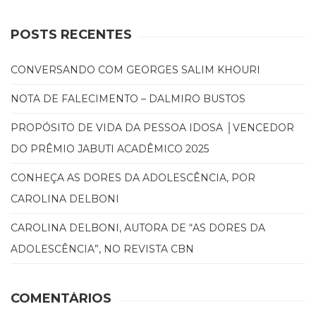
Literatura,
Ficção,
POSTS RECENTES
Ensaios
(69)
Obras
CONVERSANDO COM GEORGES SALIM KHOURI
de
referência
NOTA DE FALECIMENTO – DALMIRO BUSTOS
(48)
PNL
PROPÓSITO DE VIDA DA PESSOA IDOSA │VENCEDOR
(Programação
DO PRÊMIO JABUTI ACADÊMICO 2025
Neurolingüística)
(41)
CONHEÇA AS DORES DA ADOLESCÊNCIA, POR
Psicodrama
CAROLINA DELBONI
(200)
Psicologia,
CAROLINA DELBONI, AUTORA DE “AS DORES DA
Psicoterapia
ADOLESCÊNCIA”, NO REVISTA CBN
(799)
Publicidade,
Propaganda
COMENTÁRIOS
e
Marketing