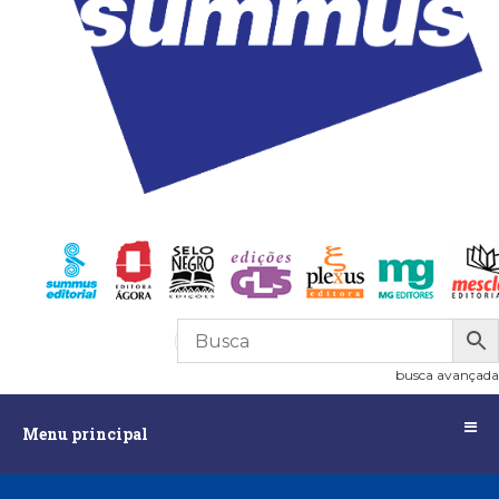
R$
0,00
0
busca avançada
Menu
Menu principal
principal
Assuntos