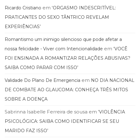
(33)
em
Ricardo Cristiano
‘ORGASMO INDESCRITÍVEL:
Puericultura
PRATICANTES DO SEXO TÂNTRICO REVELAM
(23)
Rádio
EXPERIÊNCIAS’
(8)
Romantismo um inimigo silencioso que pode afetar a
Relações
Públicas
em
nossa felicidade - Viver com Intencionalidade
‘VOCÊ
e
FOI ENSINADA A ROMANTIZAR RELAÇÕES ABUSIVAS?
Comunicação
SAIBA COMO PARAR COM ISSO’
Empresarial
(31)
em
Validade Do Plano De Emergencia
NO DIA NACIONAL
Religião,
Espiritualidade,
DE COMBATE AO GLAUCOMA: CONHEÇA TRÊS MITOS
Filosofia
SOBRE A DOENÇA
(63)
Saúde
Sabrinna Isabelle Ferreira de sousa
em
‘VIOLÊNCIA
(132)
PSICOLÓGICA: SAIBA COMO IDENTIFICAR SE SEU
Sem
categoria
MARIDO FAZ ISSO’
(0)