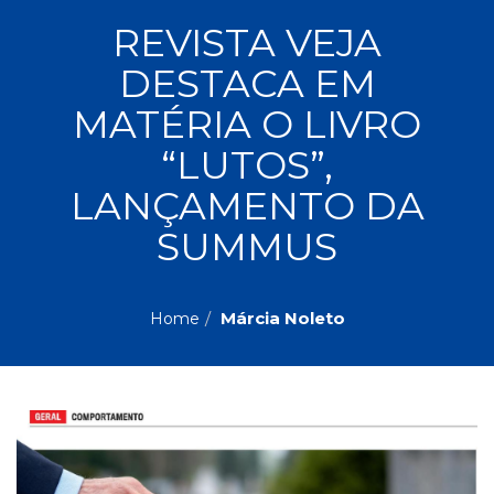
ASSUNTOS
REVISTA VEJA
Administração,
DESTACA EM
PROMOÇÕES
RH
(77)
MATÉRIA O LIVRO
Astrologia
MAIS
“LUTOS”,
(27)
Atualidades,
LANÇAMENTO DA
Política,
VENDIDOS
Direitos
SUMMUS
Humanos
AUTORES
(133)
Autoajuda
Márcia Noleto
Home
(95)
PROFESSORES
Biografias,
Depoimentos,
Vivências
(104)
Ciências
Sociais
(102)