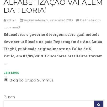
ALFABETIZAÇÃO VAI ALÉM
Cinema
DA TEORIA’
(23)
Comportamento
admin
segunda-feira, 16 setembro 2019
Be the first to
(418)
Comunicação
comment!
(232)
Educadores e governo divergem sobre qual método
Corpo
deve ser utilizado no país Reportagem de Ana Luiza
e
Movimento
Tieghi, publicada originalmente na Folha de S.
(226)
Paulo, em 07/09/2019. Educadores brasileiros travam
Crescimento
Interior
…
(222)
LER MAIS
Criatividade
(14)
Blog do Grupo Summus
Culinária,
Alimentação
(14)
Busca
Economia,
Negócios