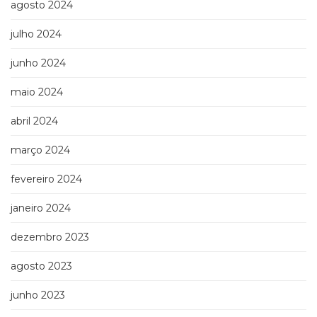
agosto 2024
Televisão
(22)
julho 2024
Temas
africanos
junho 2024
(30)
Terapia
maio 2024
Ocupacional
(21)
abril 2024
Treinamento
e
março 2024
RH
(65)
fevereiro 2024
Turismo
janeiro 2024
(1)
Vida
dezembro 2023
Prática
(32)
agosto 2023
junho 2023