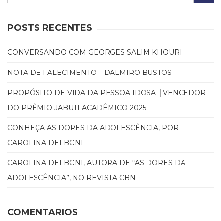
(31)
Educação
POSTS RECENTES
(278)
Educação
Especial
CONVERSANDO COM GEORGES SALIM KHOURI
(39)
Fisioterapia
NOTA DE FALECIMENTO – DALMIRO BUSTOS
(47)
PROPÓSITO DE VIDA DA PESSOA IDOSA │VENCEDOR
Fonoaudiologia
(54)
DO PRÊMIO JABUTI ACADÊMICO 2025
Gestalt-
terapia
CONHEÇA AS DORES DA ADOLESCÊNCIA, POR
(93)
CAROLINA DELBONI
Jornalismo
(57)
CAROLINA DELBONI, AUTORA DE “AS DORES DA
LGBTQIA+
ADOLESCÊNCIA”, NO REVISTA CBN
(66)
Literatura
Erótica
COMENTÁRIOS
(11)