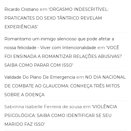
Literatura,
Ficção,
em
Ricardo Cristiano
‘ORGASMO INDESCRITÍVEL:
Ensaios
PRATICANTES DO SEXO TÂNTRICO REVELAM
(69)
EXPERIÊNCIAS’
Obras
de
Romantismo um inimigo silencioso que pode afetar a
referência
(48)
em
nossa felicidade - Viver com Intencionalidade
‘VOCÊ
PNL
FOI ENSINADA A ROMANTIZAR RELAÇÕES ABUSIVAS?
(Programação
SAIBA COMO PARAR COM ISSO’
Neurolingüística)
(41)
em
Validade Do Plano De Emergencia
NO DIA NACIONAL
Psicodrama
(200)
DE COMBATE AO GLAUCOMA: CONHEÇA TRÊS MITOS
Psicologia,
SOBRE A DOENÇA
Psicoterapia
(799)
Sabrinna Isabelle Ferreira de sousa
em
‘VIOLÊNCIA
Publicidade,
PSICOLÓGICA: SAIBA COMO IDENTIFICAR SE SEU
Propaganda
e
MARIDO FAZ ISSO’
Marketing