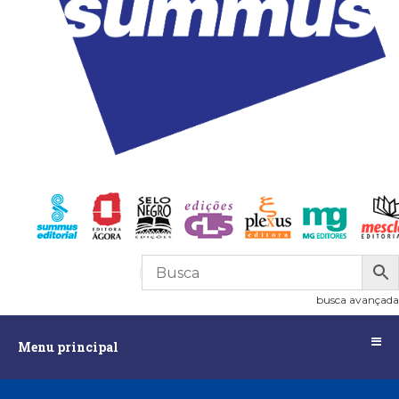
R$
0,00
0
busca avançada
Menu
Menu principal
principal
Assuntos