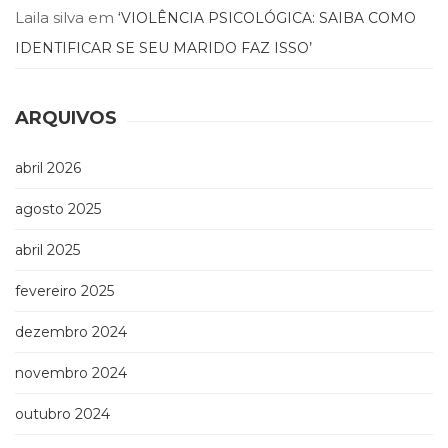
Laila silva
em
‘VIOLÊNCIA PSICOLÓGICA: SAIBA COMO
(33)
Puericultura
IDENTIFICAR SE SEU MARIDO FAZ ISSO’
(23)
Rádio
(8)
ARQUIVOS
Relações
Públicas
abril 2026
e
Comunicação
agosto 2025
Empresarial
(31)
abril 2025
Religião,
Espiritualidade,
fevereiro 2025
Filosofia
(63)
dezembro 2024
Saúde
(132)
novembro 2024
Sem
outubro 2024
categoria
(0)