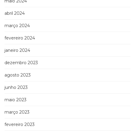
maio 2024
Televisão
(22)
abril 2024
Temas
africanos
março 2024
(30)
Terapia
fevereiro 2024
Ocupacional
(21)
janeiro 2024
Treinamento
dezembro 2023
e
RH
agosto 2023
(65)
Turismo
junho 2023
(1)
Vida
maio 2023
Prática
(32)
março 2023
fevereiro 2023