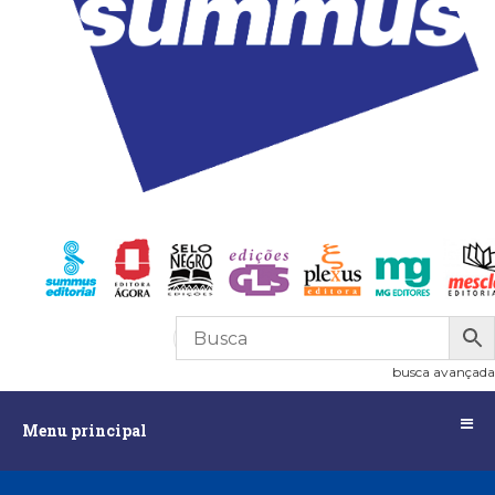
R$
0,00
0
busca avançada
Menu
Menu principal
principal
Assuntos