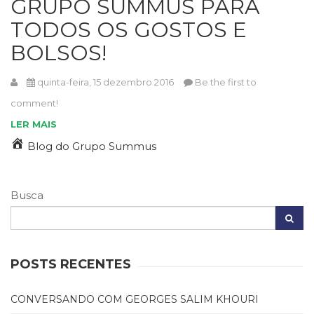
GRUPO SUMMUS PARA
Cinema
TODOS OS GOSTOS E
(23)
Comportamento
BOLSOS!
(418)
Comunicação
quinta-feira, 15 dezembro 2016
Be the first to
(232)
comment!
Corpo
e
LER MAIS
Movimento
Blog do Grupo Summus
(226)
Crescimento
Interior
Busca
(222)
Criatividade
(14)
Culinária,
Alimentação
POSTS RECENTES
(14)
Economia,
CONVERSANDO COM GEORGES SALIM KHOURI
Negócios