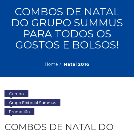
ASSUNTOS
COMBOS DE NATAL
Administração,
DO GRUPO SUMMUS
PROMOÇÕES
RH
(77)
PARA TODOS OS
Astrologia
MAIS
GOSTOS E BOLSOS!
(27)
Atualidades,
Política,
VENDIDOS
Direitos
Natal 2016
Home
Humanos
AUTORES
(133)
Autoajuda
(95)
PROFESSORES
Combo
Biografias,
Depoimentos,
Grupo Editorial Summus
Vivências
Promoção
(104)
Ciências
COMBOS DE NATAL DO
Sociais
(102)