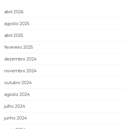
(33)
Puericultura
abril 2026
(23)
agosto 2025
Rádio
(8)
abril 2025
Relações
Públicas
fevereiro 2025
e
Comunicação
dezembro 2024
Empresarial
(31)
novembro 2024
Religião,
Espiritualidade,
outubro 2024
Filosofia
(63)
agosto 2024
Saúde
julho 2024
(132)
Sem
junho 2024
categoria
(0)