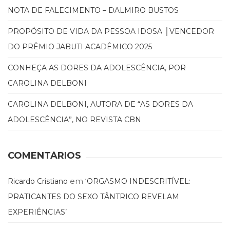
(31)
NOTA DE FALECIMENTO – DALMIRO BUSTOS
Educação
(278)
PROPÓSITO DE VIDA DA PESSOA IDOSA │VENCEDOR
Educação
DO PRÊMIO JABUTI ACADÊMICO 2025
Especial
(39)
CONHEÇA AS DORES DA ADOLESCÊNCIA, POR
Fisioterapia
CAROLINA DELBONI
(47)
Fonoaudiologia
CAROLINA DELBONI, AUTORA DE “AS DORES DA
(54)
Gestalt-
ADOLESCÊNCIA”, NO REVISTA CBN
terapia
(93)
Jornalismo
COMENTÁRIOS
(57)
LGBTQIA+
em
Ricardo Cristiano
‘ORGASMO INDESCRITÍVEL:
(66)
PRATICANTES DO SEXO TÂNTRICO REVELAM
Literatura
Erótica
EXPERIÊNCIAS’
(11)