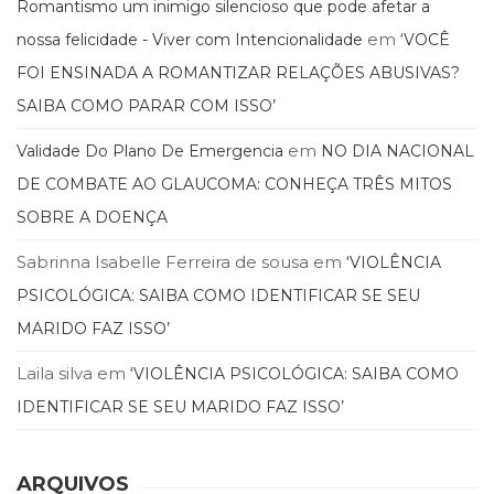
Literatura,
Romantismo um inimigo silencioso que pode afetar a
Ficção,
em
nossa felicidade - Viver com Intencionalidade
‘VOCÊ
Ensaios
FOI ENSINADA A ROMANTIZAR RELAÇÕES ABUSIVAS?
(69)
Obras
SAIBA COMO PARAR COM ISSO’
de
em
referência
Validade Do Plano De Emergencia
NO DIA NACIONAL
(48)
DE COMBATE AO GLAUCOMA: CONHEÇA TRÊS MITOS
PNL
SOBRE A DOENÇA
(Programação
Neurolingüística)
Sabrinna Isabelle Ferreira de sousa
em
‘VIOLÊNCIA
(41)
PSICOLÓGICA: SAIBA COMO IDENTIFICAR SE SEU
Psicodrama
(200)
MARIDO FAZ ISSO’
Psicologia,
Psicoterapia
Laila silva
em
‘VIOLÊNCIA PSICOLÓGICA: SAIBA COMO
(799)
IDENTIFICAR SE SEU MARIDO FAZ ISSO’
Publicidade,
Propaganda
e
ARQUIVOS
Marketing