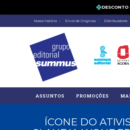
DESCONTO DE 
Nossa história
Envio de Originais
Distribuidores
ASSUNTOS
PROMOÇÕES
MA
ÍCONE DO ATIVI
Administração, RH (77)