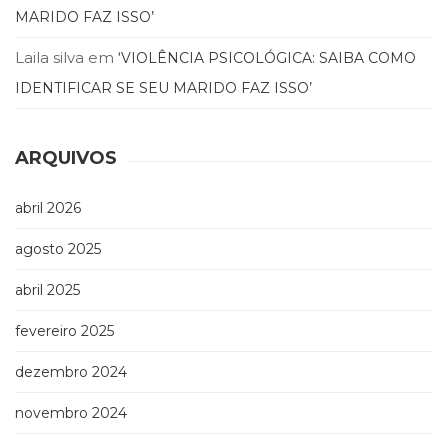
MARIDO FAZ ISSO’
(33)
Puericultura
Laila silva
em
‘VIOLÊNCIA PSICOLÓGICA: SAIBA COMO
(23)
Rádio
IDENTIFICAR SE SEU MARIDO FAZ ISSO’
(8)
Relações
Públicas
ARQUIVOS
e
Comunicação
abril 2026
Empresarial
(31)
agosto 2025
Religião,
Espiritualidade,
abril 2025
Filosofia
(63)
fevereiro 2025
Saúde
(132)
dezembro 2024
Sem
novembro 2024
categoria
(0)