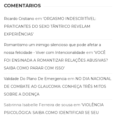
Literatura,
COMENTÁRIOS
Ficção,
Ensaios
(69)
em
Ricardo Cristiano
‘ORGASMO INDESCRITÍVEL:
Obras
PRATICANTES DO SEXO TÂNTRICO REVELAM
de
EXPERIÊNCIAS’
referência
(48)
Romantismo um inimigo silencioso que pode afetar a
PNL
em
(Programação
nossa felicidade - Viver com Intencionalidade
‘VOCÊ
Neurolingüística)
FOI ENSINADA A ROMANTIZAR RELAÇÕES ABUSIVAS?
(41)
SAIBA COMO PARAR COM ISSO’
Psicodrama
(200)
em
Validade Do Plano De Emergencia
NO DIA NACIONAL
Psicologia,
DE COMBATE AO GLAUCOMA: CONHEÇA TRÊS MITOS
Psicoterapia
(799)
SOBRE A DOENÇA
Publicidade,
Propaganda
Sabrinna Isabelle Ferreira de sousa
em
‘VIOLÊNCIA
e
PSICOLÓGICA: SAIBA COMO IDENTIFICAR SE SEU
Marketing