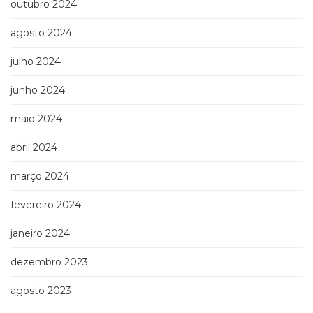
outubro 2024
Televisão
(22)
agosto 2024
Temas
africanos
julho 2024
(30)
Terapia
junho 2024
Ocupacional
(21)
maio 2024
Treinamento
e
abril 2024
RH
março 2024
(65)
Turismo
fevereiro 2024
(1)
Vida
janeiro 2024
Prática
(32)
dezembro 2023
agosto 2023