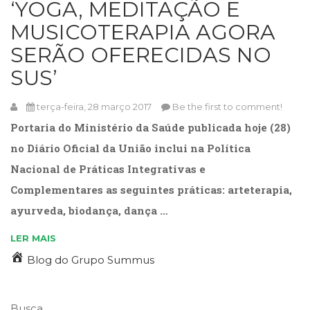
‘YOGA, MEDITAÇÃO E
Cinema
MUSICOTERAPIA AGORA
(23)
Comportamento
SERÃO OFERECIDAS NO
(418)
SUS’
Comunicação
(232)
Corpo
terça-feira, 28 março 2017
Be the first to comment!
e
Portaria do Ministério da Saúde publicada hoje (28)
Movimento
no Diário Oficial da União inclui na Política
(226)
Crescimento
Nacional de Práticas Integrativas e
Interior
Complementares as seguintes práticas: arteterapia,
(222)
ayurveda, biodança, dança …
Criatividade
(14)
LER MAIS
Culinária,
Alimentação
Blog do Grupo Summus
(14)
Economia,
Negócios
Busca