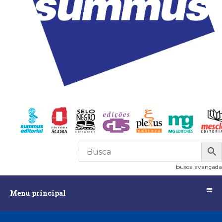
R$
0,00
0
busca avançada
Menu
Menu principal
principal
Assuntos