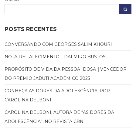
(31)
Educação
(278)
Educação
POSTS RECENTES
Especial
(39)
Fisioterapia
CONVERSANDO COM GEORGES SALIM KHOURI
(47)
NOTA DE FALECIMENTO – DALMIRO BUSTOS
Fonoaudiologia
(54)
PROPÓSITO DE VIDA DA PESSOA IDOSA │VENCEDOR
Gestalt-
terapia
DO PRÊMIO JABUTI ACADÊMICO 2025
(93)
Jornalismo
CONHEÇA AS DORES DA ADOLESCÊNCIA, POR
(57)
CAROLINA DELBONI
LGBTQIA+
(66)
CAROLINA DELBONI, AUTORA DE “AS DORES DA
Literatura
ADOLESCÊNCIA”, NO REVISTA CBN
Erótica
(11)