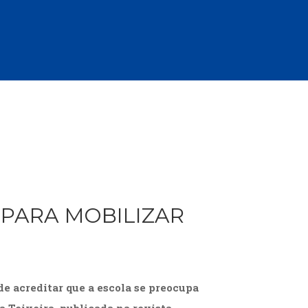
cias Sociais (102)
unicação (232)
tividade (14)
cação (278)
oaudiologia (54)
TQIA+ (66)
s de referência (48)
ologia, Psicoterapia (799)
o (8)
e (132)
s africanos (30)
smo (1)
 PARA MOBILIZAR
e acreditar que a escola se preocupa
 Teixeira, publicada na revista …