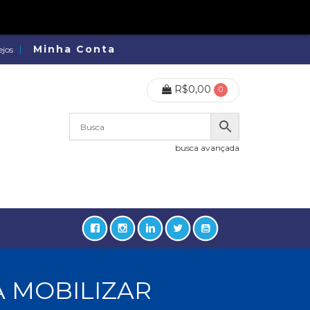
Minha Conta
ejos
R$
0,00
0
busca avançada
A MOBILIZAR
lidades, Política, Direitos Humanos (133)