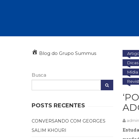
Autoajuda (95)
Cinema (23)
Corpo e Movimento (226)
Culinária, Alimentação (14)
Educação Especial (39)
Gestalt-terapia (93)
Literatura Erótica (11)
PNL (Programação Neurolingüística) (41)
Blog do Grupo Summus
Artig
Publicidade, Propaganda e Marketing (33)
Dicas 
Relações Públicas e Comunicação Empresar
Mídia
(31)
Busca
Sem categoria (0)
Revis
Terapia Ocupacional (21)
Vida Prática (32)
‘P
AD
POSTS RECENTES
admi
CONVERSANDO COM GEORGES
Estuda
SALIM KHOURI
verdad