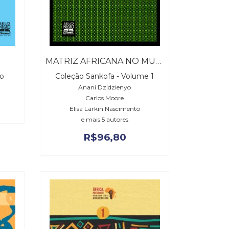
MATRIZ AFRICANA NO MUNDO, A
ro
Coleção Sankofa - Volume 1
Anani Dzidzienyo
Carlos Moore
Elisa Larkin Nascimento
e mais 5 autores
R$
96,80