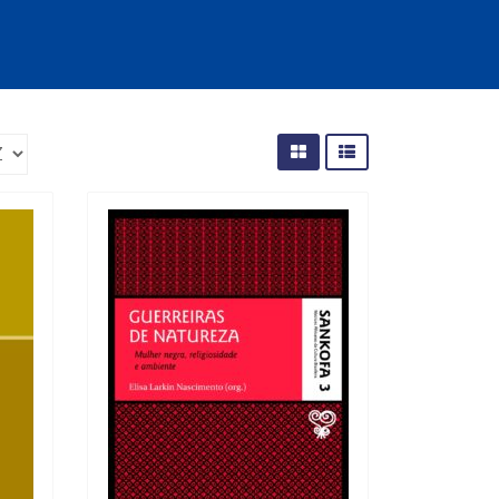
cias Sociais (102)
unicação (232)
tividade (14)
cação (278)
oaudiologia (54)
TQIA+ (66)
s de referência (48)
ologia, Psicoterapia (799)
o (8)
e (132)
s africanos (30)
smo (1)