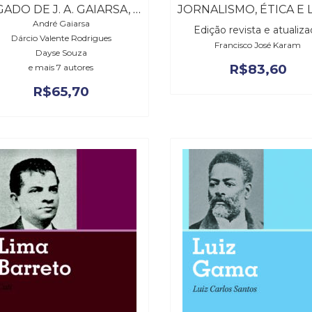
LEGADO DE J. A. GAIARSA, O
André Gaiarsa
Edição revista e atualiz
Dárcio Valente Rodrigues
Francisco José Karam
Dayse Souza
R$
83,60
e mais 7 autores
R$
65,70