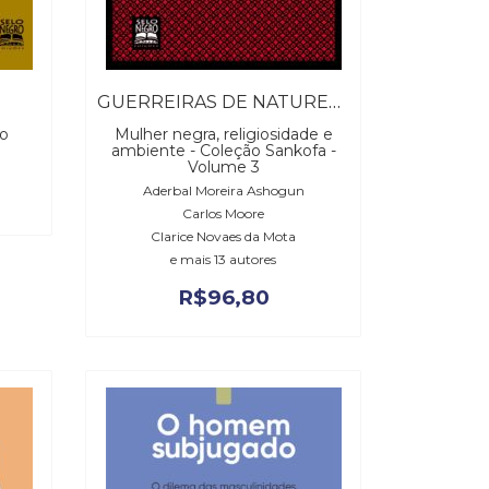
GUERREIRAS DE NATUREZA
ro
Mulher negra, religiosidade e
ambiente - Coleção Sankofa -
Volume 3
Aderbal Moreira Ashogun
Carlos Moore
Clarice Novaes da Mota
e mais 13 autores
R$
96,80