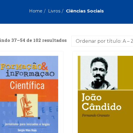
Biografias, Depoimentos, Vivências (104)
Ciên
Comportamento (418)
Com
Ciências Sociais
Home
Livros
Crescimento Interior (222)
Cria
Economia, Negócios (31)
Edu
Fisioterapia (47)
Fon
Jornalismo (57)
LGB
indo 37–54 de 102 resultados
Literatura, Ficção, Ensaios (69)
Obra
Psicodrama (200)
Psic
Puericultura (23)
Rádi
ial
Religião, Espiritualidade, Filosofia (63)
Saúd
Televisão (22)
Tema
Treinamento e RH (65)
Turi