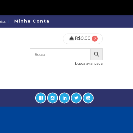
Minha Conta
ejos
R$
0,00
0
busca avançada
lidades, Política, Direitos Humanos (133)