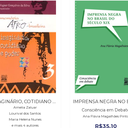
IMAGINÁRIO, COTIDIANO E PODER
Amelia Zaluar
Consciência em Debat
Lourival dos Santos
Ana Flávia Magalhães Pint
Maria Helena Nunes
R$
35,10
e mais 4 autores