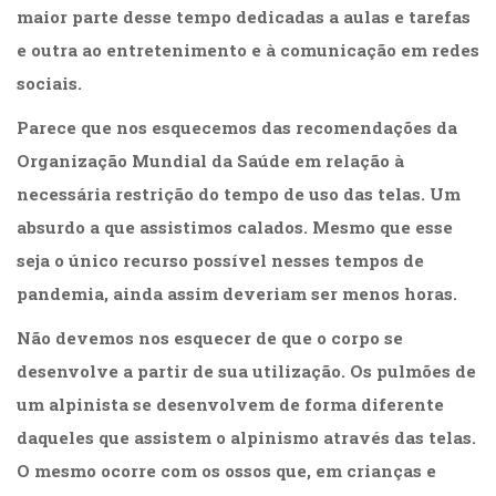
maior parte desse tempo dedicadas a aulas e tarefas
(33)
Puericultura
e outra ao entretenimento e à comunicação em redes
(23)
sociais.
Rádio
(8)
Parece que nos esquecemos das recomendações da
Relações
Organização Mundial da Saúde em relação à
Públicas
e
necessária restrição do tempo de uso das telas. Um
Comunicação
absurdo a que assistimos calados. Mesmo que esse
Empresarial
seja o único recurso possível nesses tempos de
(31)
Religião,
pandemia, ainda assim deveriam ser menos horas.
Espiritualidade,
Não devemos nos esquecer de que o corpo se
Filosofia
(63)
desenvolve a partir de sua utilização. Os pulmões de
Saúde
um alpinista se desenvolvem de forma diferente
(132)
Sem
daqueles que assistem o alpinismo através das telas.
categoria
O mesmo ocorre com os ossos que, em crianças e
(0)