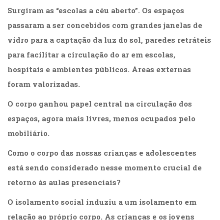
(31)
Surgiram as “escolas a céu aberto”. Os espaços
Educação
passaram a ser concebidos com grandes janelas de
(278)
Educação
vidro para a captação da luz do sol, paredes retráteis
Especial
para facilitar a circulação do ar em escolas,
(39)
hospitais e ambientes públicos. Áreas externas
Fisioterapia
(47)
foram valorizadas.
Fonoaudiologia
O corpo ganhou papel central na circulação dos
(54)
Gestalt-
espaços, agora mais livres, menos ocupados pelo
terapia
mobiliário.
(93)
Jornalismo
Como o corpo das nossas crianças e adolescentes
(57)
está sendo considerado nesse momento crucial de
LGBTQIA+
(66)
retorno às aulas presenciais?
Literatura
Erótica
O isolamento social induziu a um isolamento em
(11)
relação ao próprio corpo. As crianças e os jovens