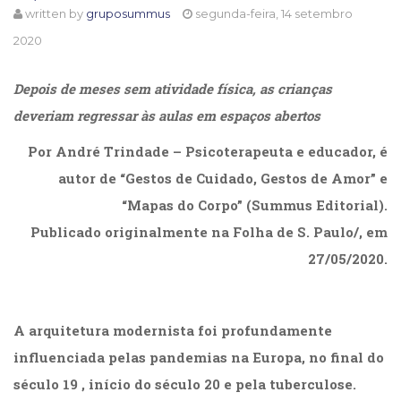
written by
gruposummus
segunda-feira, 14 setembro
Cinema
(23)
2020
Comportamento
(418)
Depois de meses sem atividade física, as crianças
Comunicação
deveriam regressar às aulas em espaços abertos
(232)
Corpo
Por André Trindade – Psicoterapeuta e educador, é
e
Movimento
autor de “Gestos de Cuidado, Gestos de Amor” e
(226)
“Mapas do Corpo” (Summus Editorial).
Crescimento
Publicado originalmente na Folha de S. Paulo/, em
Interior
(222)
27/05/2020.
Criatividade
.
(14)
Culinária,
A arquitetura modernista foi profundamente
Alimentação
(14)
influenciada pelas pandemias na Europa, no final do
Economia,
século 19 , início do século 20 e pela tuberculose.
Negócios