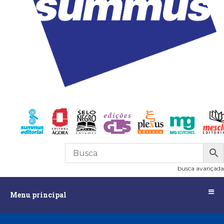
R$
0,00
0
busca avançada
Menu
Menu principal
principal
Assuntos