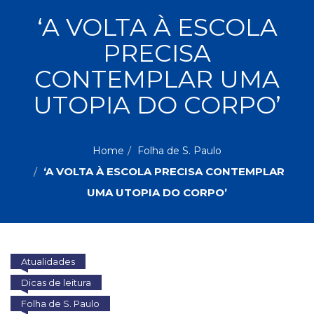
ASSUNTOS
‘A VOLTA À ESCOLA
Administração,
PRECISA
PROMOÇÕES
RH
(77)
CONTEMPLAR UMA
Astrologia
MAIS
UTOPIA DO CORPO’
(27)
Atualidades,
Política,
VENDIDOS
Direitos
Home
Folha de S. Paulo
Humanos
‘A VOLTA À ESCOLA PRECISA CONTEMPLAR
AUTORES
(133)
Autoajuda
UMA UTOPIA DO CORPO’
(95)
PROFESSORES
Biografias,
Depoimentos,
Vivências
Atualidades
(104)
Ciências
Dicas de leitura
Sociais
Folha de S. Paulo
(102)