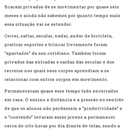
Literatura,
ficaram privados de se movimentar por quase seis
Ficção,
Ensaios
meses e ainda não sabemos por quanto tempo mais
(69)
essa situação vai se estender.
Obras
de
Correr, saltar, escalar, nadar, andar de bicicleta,
referência
praticar esportes e brincar livremente foram
(48)
PNL
“apartados” de seu cotidiano. Também foram
(Programação
privados das entradas e saídas das escolas e dos
Neurolingüística)
recreios nos quais seus corpos aprendiam a se
(41)
Psicodrama
relacionar com outros corpos em movimento.
(200)
Permaneceram quase esse tempo todo encerrados
Psicologia,
Psicoterapia
em casa. O ensino a distância e a pressão no sentido
(799)
de que os alunos não perdessem a “produtividade” e
Publicidade,
Propaganda
o “conteúdo” levaram esses jovens a permanecer
e
cerca de oito horas por dia diante de telas, sendo a
Marketing