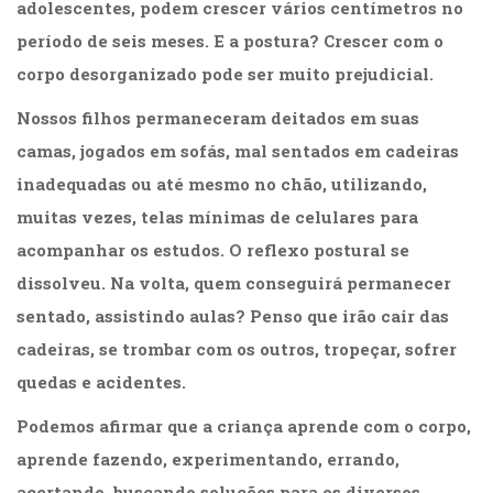
adolescentes, podem crescer vários centímetros no
Televisão
(22)
período de seis meses. E a postura? Crescer com o
Temas
corpo desorganizado pode ser muito prejudicial.
africanos
(30)
Nossos filhos permaneceram deitados em suas
Terapia
camas, jogados em sofás, mal sentados em cadeiras
Ocupacional
(21)
inadequadas ou até mesmo no chão, utilizando,
Treinamento
muitas vezes, telas mínimas de celulares para
e
acompanhar os estudos. O reflexo postural se
RH
(65)
dissolveu. Na volta, quem conseguirá permanecer
Turismo
sentado, assistindo aulas? Penso que irão cair das
(1)
cadeiras, se trombar com os outros, tropeçar, sofrer
Vida
Prática
quedas e acidentes.
(32)
Podemos afirmar que a criança aprende com o corpo,
aprende fazendo, experimentando, errando,
acertando, buscando soluções para os diversos