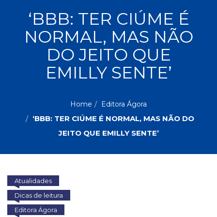
ASSUNTOS
‘BBB: TER CIÚME É
Administração,
NORMAL, MAS NÃO
PROMOÇÕES
RH
(77)
DO JEITO QUE
Astrologia
MAIS
EMILLY SENTE’
(27)
Atualidades,
Política,
VENDIDOS
Direitos
Home
Editora Ágora
Humanos
‘BBB: TER CIÚME É NORMAL, MAS NÃO DO
AUTORES
(133)
Autoajuda
JEITO QUE EMILLY SENTE’
(95)
PROFESSORES
Biografias,
Depoimentos,
Vivências
Atualidades
(104)
Ciências
Dicas de leitura
Sociais
Editora Ágora
(102)