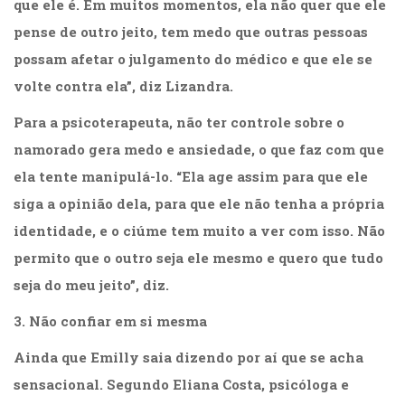
que ele é. Em muitos momentos, ela não quer que ele
(33)
pense de outro jeito, tem medo que outras pessoas
Puericultura
(23)
possam afetar o julgamento do médico e que ele se
Rádio
volte contra ela”, diz Lizandra.
(8)
Relações
Para a psicoterapeuta, não ter controle sobre o
Públicas
namorado gera medo e ansiedade, o que faz com que
e
ela tente manipulá-lo. “Ela age assim para que ele
Comunicação
Empresarial
siga a opinião dela, para que ele não tenha a própria
(31)
identidade, e o ciúme tem muito a ver com isso. Não
Religião,
Espiritualidade,
permito que o outro seja ele mesmo e quero que tudo
Filosofia
seja do meu jeito”, diz.
(63)
Saúde
3. Não confiar em si mesma
(132)
Sem
Ainda que Emilly saia dizendo por aí que se acha
categoria
sensacional. Segundo Eliana Costa, psicóloga e
(0)