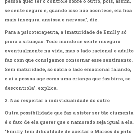
pessoa quer ter o controle sobre o outro, pois, assim,
Literatura,
Ficção,
se sente seguro e, quando isso não acontece, ela fica
Ensaios
mais insegura, ansiosa e nervosa”, diz.
(69)
Obras
Para a psicoterapeuta, a imaturidade de Emilly só
de
piora a situação. Todo mundo se sente inseguro
referência
(48)
eventualmente na vida, mas o lado racional e adulto
PNL
faz com que consigamos contornar esse sentimento.
(Programação
Sem maturidade, só sobra o lado emocional falando,
Neurolingüística)
(41)
e aí a pessoa age como uma criança que faz birra, se
Psicodrama
descontrola”, explica.
(200)
Psicologia,
2. Não respeitar a individualidade do outro
Psicoterapia
(799)
Outra possibilidade que faz a sister ser tão ciumenta
Publicidade,
é o fato de ela querer que o namorado seja igual a ela.
Propaganda
“Emilly tem dificuldade de aceitar o Marcos do jeito
e
Marketing