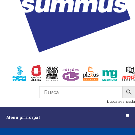
R$
0,00
0
busca avançada
Menu
Menu principal
principal
Assuntos