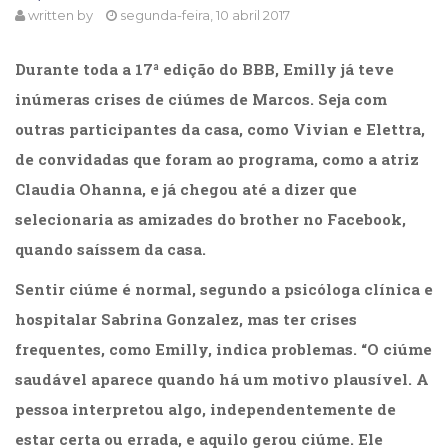
written by
segunda-feira, 10 abril 2017
Cinema
(23)
Comportamento
Durante toda a 17ª edição do BBB, Emilly já teve
(418)
inúmeras crises de ciúmes de Marcos. Seja com
Comunicação
outras participantes da casa, como Vivian e Elettra,
(232)
Corpo
de convidadas que foram ao programa, como a atriz
e
Claudia Ohanna, e já chegou até a dizer que
Movimento
selecionaria as amizades do brother no Facebook,
(226)
Crescimento
quando saíssem da casa.
Interior
(222)
Sentir ciúme é normal, segundo a psicóloga clínica e
Criatividade
hospitalar Sabrina Gonzalez, mas ter crises
(14)
frequentes, como Emilly, indica problemas. “O ciúme
Culinária,
Alimentação
saudável aparece quando há um motivo plausível. A
(14)
pessoa interpretou algo, independentemente de
Economia,
estar certa ou errada, e aquilo gerou ciúme. Ele
Negócios