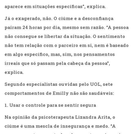
(31)
aparece em situações específicas”, explica.
Educação
(278)
Já o exagerado, não. O ciúme e a desconfiança
Educação
pairam 24 horas por dia, mesmo sem razão. “A pessoa
Especial
não consegue se libertar da situação. O sentimento
(39)
Fisioterapia
não tem relação com o parceiro em si, nem é baseado
(47)
em algo específico, mas, sim, nos pensamentos
Fonoaudiologia
irreais que só passam pela cabeça da pessoa”,
(54)
Gestalt-
explica.
terapia
(93)
Segundo especialistas ouvidas pelo UOL, sete
Jornalismo
comportamentos de Emilly não são saudáveis:
(57)
LGBTQIA+
1. Usar o controle para se sentir segura
(66)
Literatura
Na opinião da psicoterapeuta Lizandra Arita, o
Erótica
ciúme é uma mescla de insegurança e medo. “A
(11)