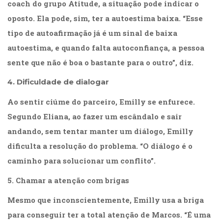
coach do grupo Atitude, a situação pode indicar o
Televisão
(22)
oposto. Ela pode, sim, ter a autoestima baixa. “Esse
Temas
tipo de autoafirmação já é um sinal de baixa
africanos
autoestima, e quando falta autoconfiança, a pessoa
(30)
Terapia
sente que não é boa o bastante para o outro”, diz.
Ocupacional
(21)
4. Dificuldade de dialogar
Treinamento
Ao sentir ciúme do parceiro, Emilly se enfurece.
e
RH
Segundo Eliana, ao fazer um escândalo e sair
(65)
andando, sem tentar manter um diálogo, Emilly
Turismo
dificulta a resolução do problema. “O diálogo é o
(1)
Vida
caminho para solucionar um conflito”.
Prática
(32)
5. Chamar a atenção com brigas
Mesmo que inconscientemente, Emilly usa a briga
para conseguir ter a total atenção de Marcos. “É uma