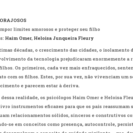
CORAJOSOS
mpor limites amorosos e proteger seu filho
s:
Haim Omer
,
Heloisa Junqueira Fleury
timas décadas, o crescimento das cidades, o isolamento d
olvimento da tecnologia prejudicaram enormemente a r
 filhos. Os primeiros, cada vez mais enfraquecidos, sent
ato com os filhos. Estes, por sua vez, não vivenciam um 
cimento e parecem estar à deriva.
 dessa realidade, os psicólogos Haim Omer e Heloisa Fl
livro instrumentos eficazes para que os pais reassumam s
uam relacionamentos sólidos, sinceros e construtivos com
do-se em conceitos como presença, autocontrole, persist
s desenvolvem o conceito de cuidado vigilante – que, d