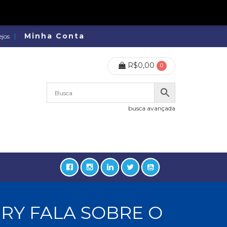
Minha Conta
ejos
R$
0,00
0
busca avançada
URY FALA SOBRE O
lidades, Política, Direitos Humanos (133)