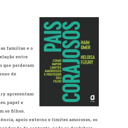
as famílias e o
elação entre
em que perderam
senso de
eury apresentam
eu papel e
 os filhos.
ência, apoio externo e limites amorosos, os
ependendo do contexto, pode se desdobrar