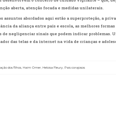
nção aberta, atenção focada e medidas unilaterais.
os assuntos abordados aqui estão a superproteção, a priv
ância da aliança entre pais e escola, as melhores formas
s de negligenciar sinais que podem indicar problemas. Um
ador das telas e da internet na vida de crianças e adole
iação dos filhos
,
Haim Omer
,
Heloisa Fleury
,
Pais corajosos