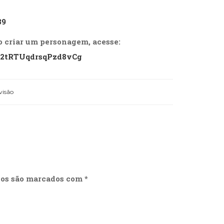
39
o criar um personagem
, acesse:
K2tRTUqdrsqPzd8vCg
visão
ios são marcados com
*