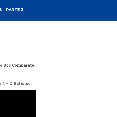
cias Sociais (102)
unicação (232)
 – PARTE 3
tividade (14)
cação (278)
oaudiologia (54)
TQIA+ (66)
s de referência (48)
ologia, Psicoterapia (799)
o (8)
e (132)
re
Doc Comparato
.
s africanos (30)
smo (1)
e 4 – O Batismo
!