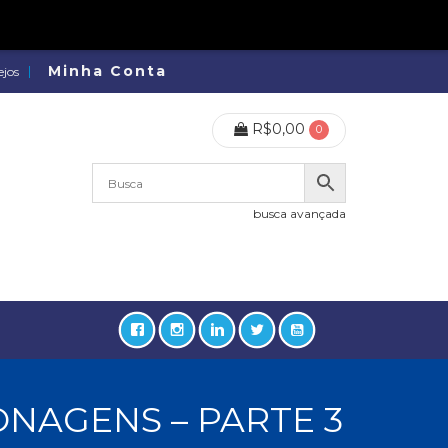
Minha Conta
ejos
R$
0,00
0
busca avançada
NAGENS – PARTE 3
lidades, Política, Direitos Humanos (133)