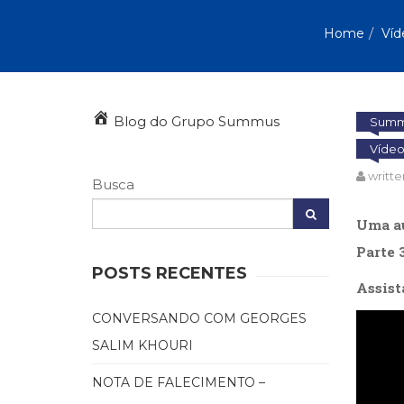
Autoajuda (95)
Cinema (23)
Home
Víd
Corpo e Movimento (226)
Culinária, Alimentação (14)
Educação Especial (39)
Gestalt-terapia (93)
Blog do Grupo Summus
Summu
Literatura Erótica (11)
Víde
PNL (Programação Neurolingüística) (41)
Publicidade, Propaganda e Marketing (33)
writte
Busca
Relações Públicas e Comunicação Empresar
(31)
Uma au
Sem categoria (0)
Terapia Ocupacional (21)
Parte 
Vida Prática (32)
POSTS RECENTES
Assist
CONVERSANDO COM GEORGES
Tocado
SALIM KHOURI
de
vídeo
NOTA DE FALECIMENTO –