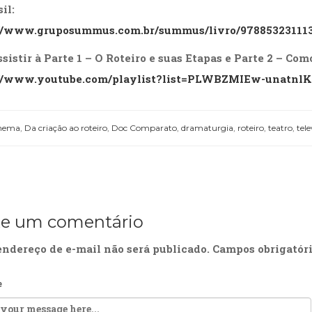
il:
://www.gruposummus.com.br/summus/livro/97885323111
ssistir à
Parte
1 – O Roteiro e suas Etapas
e
Parte 2 – Com
://www.youtube.com/playlist?list=PLWBZMIEw-unatnl
nema
,
Da criação ao roteiro
,
Doc Comparato
,
dramaturgia
,
roteiro
,
teatro
,
tele
xe um comentário
endereço de e-mail não será publicado.
Campos obrigatór
e