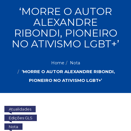
ASSUNTOS
‘MORRE O AUTOR
Administração,
ALEXANDRE
PROMOÇÕES
RH
(77)
RIBONDI, PIONEIRO
Astrologia
MAIS
NO ATIVISMO LGBT+’
(27)
Atualidades,
Política,
VENDIDOS
Direitos
Home
Nota
Humanos
‘MORRE O AUTOR ALEXANDRE RIBONDI,
AUTORES
(133)
Autoajuda
PIONEIRO NO ATIVISMO LGBT+’
(95)
PROFESSORES
Biografias,
Depoimentos,
Vivências
Atualidades
(104)
Ciências
Edições GLS
Sociais
Nota
(102)