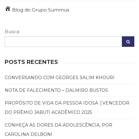
Televisão
Blog do Grupo Summus
(22)
Temas
africanos
(30)
Busca
Terapia
Ocupacional
(21)
Treinamento
POSTS RECENTES
e
RH
CONVERSANDO COM GEORGES SALIM KHOURI
(65)
Turismo
NOTA DE FALECIMENTO – DALMIRO BUSTOS
(1)
Vida
PROPÓSITO DE VIDA DA PESSOA IDOSA │VENCEDOR
Prática
DO PRÊMIO JABUTI ACADÊMICO 2025
(32)
CONHEÇA AS DORES DA ADOLESCÊNCIA, POR
CAROLINA DELBONI