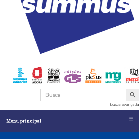
R$
0,00
0
busca avançada
Menu
Menu principal
principal
Assuntos