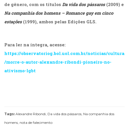
de gênero, com os títulos
Da vida dos pássaros
(2009) e
(33)
Puericultura
Na companhia dos homens – Romance gay em cinco
(23)
estações
(1999), ambos pelas
Edições GLS
.
Rádio
(8)
Relações
Públicas
Para ler na íntegra, acesse:
e
https://observatoriog.bol.uol.com.br/noticias/cultura
Comunicação
/morre-o-autor-alexandre-ribondi-pioneiro-no-
Empresarial
(31)
ativismo-lgbt
Religião,
Espiritualidade,
Filosofia
(63)
Saúde
(132)
Sem
Tags:
Alexandre Ribondi
,
Da vida dos pássaros
,
Na companhia dos
categoria
homens
,
nota de falecimento
(0)