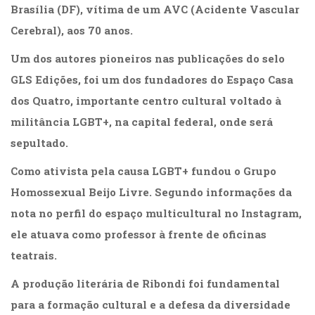
Literatura,
Brasília (DF), vítima de um AVC (Acidente Vascular
Ficção,
Cerebral), aos 70 anos.
Ensaios
(69)
Um dos autores pioneiros nas publicações do selo
Obras
GLS Edições, foi um dos fundadores do Espaço Casa
de
referência
dos Quatro, importante centro cultural voltado à
(48)
militância LGBT+, na capital federal, onde será
PNL
sepultado.
(Programação
Neurolingüística)
Como ativista pela causa LGBT+ fundou o Grupo
(41)
Psicodrama
Homossexual Beijo Livre. Segundo informações da
(200)
nota no perfil do espaço multicultural no Instagram,
Psicologia,
ele atuava como professor à frente de oficinas
Psicoterapia
(799)
teatrais.
Publicidade,
Propaganda
A produção literária de Ribondi foi fundamental
e
para a formação cultural e a defesa da diversidade
Marketing