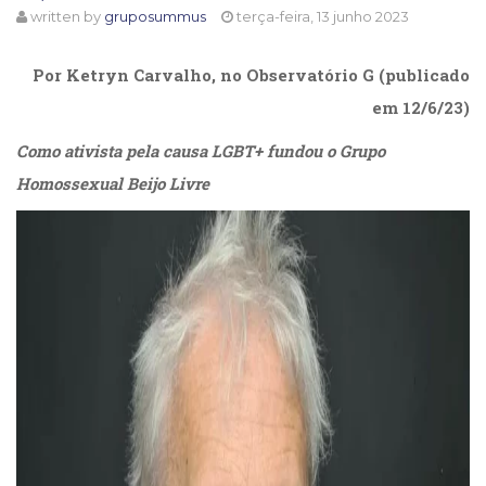
written by
gruposummus
terça-feira, 13 junho 2023
Cinema
(23)
Comportamento
Por Ketryn Carvalho, no Observatório G (publicado
(418)
em 12/6/23)
Comunicação
(232)
Como ativista pela causa LGBT+ fundou o Grupo
Corpo
Homossexual Beijo Livre
e
Movimento
(226)
Crescimento
Interior
(222)
Criatividade
(14)
Culinária,
Alimentação
(14)
Economia,
Negócios