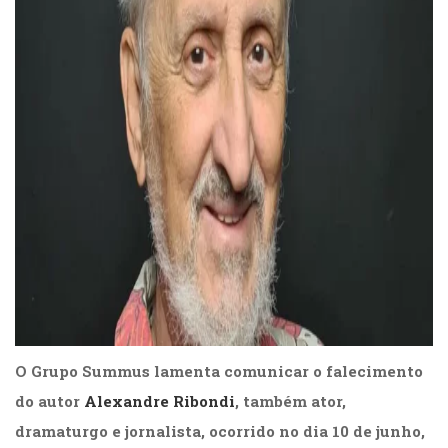
(31)
Educação
(278)
Educação
Especial
(39)
Fisioterapia
(47)
Fonoaudiologia
(54)
Gestalt-
terapia
(93)
Jornalismo
(57)
LGBTQIA+
(66)
O Grupo Summus lamenta comunicar o falecimento
Literatura
do autor
Alexandre Ribondi
, também ator,
Erótica
dramaturgo e jornalista, ocorrido no dia 10 de junho,
(11)