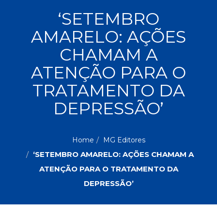
ASSUNTOS
‘SETEMBRO
Administração,
AMARELO: AÇÕES
PROMOÇÕES
RH
(77)
CHAMAM A
Astrologia
MAIS
ATENÇÃO PARA O
(27)
Atualidades,
TRATAMENTO DA
Política,
VENDIDOS
Direitos
DEPRESSÃO’
Humanos
AUTORES
(133)
Autoajuda
Home
MG Editores
(95)
PROFESSORES
Biografias,
‘SETEMBRO AMARELO: AÇÕES CHAMAM A
Depoimentos,
ATENÇÃO PARA O TRATAMENTO DA
Vivências
DEPRESSÃO’
(104)
Ciências
Sociais
(102)