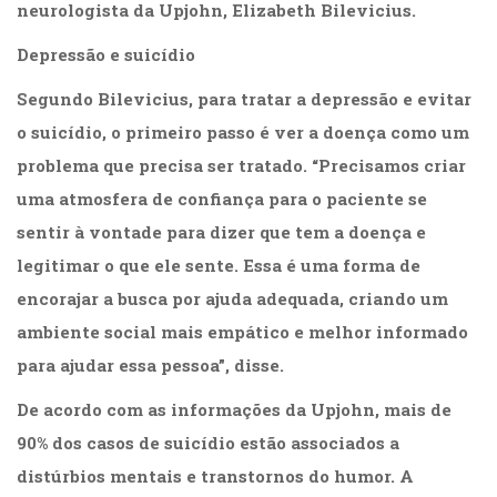
neurologista da Upjohn, Elizabeth Bilevicius.
(33)
Puericultura
Depressão e suicídio
(23)
Rádio
Segundo Bilevicius, para tratar a depressão e evitar
(8)
o suicídio, o primeiro passo é ver a doença como um
Relações
problema que precisa ser tratado. “Precisamos criar
Públicas
e
uma atmosfera de confiança para o paciente se
Comunicação
sentir à vontade para dizer que tem a doença e
Empresarial
legitimar o que ele sente. Essa é uma forma de
(31)
Religião,
encorajar a busca por ajuda adequada, criando um
Espiritualidade,
ambiente social mais empático e melhor informado
Filosofia
(63)
para ajudar essa pessoa”, disse.
Saúde
De acordo com as informações da Upjohn, mais de
(132)
Sem
90% dos casos de suicídio estão associados a
categoria
distúrbios mentais e transtornos do humor. A
(0)