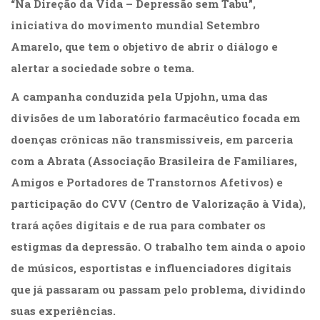
“Na Direção da Vida – Depressão sem Tabu”,
(31)
iniciativa do movimento mundial Setembro
Educação
(278)
Amarelo, que tem o objetivo de abrir o diálogo e
Educação
alertar a sociedade sobre o tema.
Especial
(39)
A campanha conduzida pela Upjohn, uma das
Fisioterapia
divisões de um laboratório farmacêutico focada em
(47)
Fonoaudiologia
doenças crônicas não transmissíveis, em parceria
(54)
com a Abrata (Associação Brasileira de Familiares,
Gestalt-
Amigos e Portadores de Transtornos Afetivos) e
terapia
(93)
participação do CVV (Centro de Valorização à Vida),
Jornalismo
trará ações digitais e de rua para combater os
(57)
LGBTQIA+
estigmas da depressão. O trabalho tem ainda o apoio
(66)
de músicos, esportistas e influenciadores digitais
Literatura
que já passaram ou passam pelo problema, dividindo
Erótica
(11)
suas experiências.