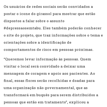
Literatura,
Os usuários de redes sociais serão convidados a
Ficção,
Ensaios
postar o ícone do girassol para mostrar que estão
(69)
dispostos a falar sobre o assunto
Obras
de
#depressaosemtabu. Eles também poderão conhecer
referência
o site do projeto, que traz informações sobre o tema e
(48)
orientações sobre a identificação de
PNL
(Programação
comportamentos de risco em pessoas próximas.
Neurolingüística)
“Queremos levar informação às pessoas. Quem
(41)
Psicodrama
visitar o local será convidado a deixar uma
(200)
mensagem de coragem e apoio aos pacientes. Ao
Psicologia,
Psicoterapia
final, essas flores serão recolhidas e doadas para
(799)
uma organização não governamental, que as
Publicidade,
transformará em buquês para serem distribuídos a
Propaganda
e
pessoas que estão em tratamento”, explicou a
Marketing