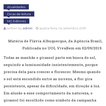
Cinema
Atualidades
(23)
Dicas de leitura
Comportamento
(418)
MG Editores
Comunicação
written by
admin
quarta-feira, 04 setembro 2019
(232)
Corpo
Matéria de Flávia Albuquerque, da Agência Brasil,
e
Movimento
Publicada no UOL VivaBem em 02/09/2019.
(226)
Crescimento
Todas as manhãs o girassol parte em busca do sol,
Interior
seguindo a luminosidade insistentemente, porque
(222)
precisa dela para crescer e florescer. Mesmo quando
Criatividade
(14)
o sol está escondido entre as nuvens, a flor gira
Culinária,
persistente, apesar da dificuldade, em direção à luz.
Alimentação
Em alusão a esse comportamento da natureza, o
(14)
Economia,
girassol foi escolhido como símbolo da campanha
Negócios