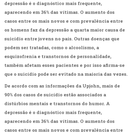
depressão é o diagnóstico mais frequente,
Televisão
(22)
aparecendo em 36% das vítimas. O aumento dos
Temas
casos entre os mais novos e com prevalência entre
africanos
(30)
os homens faz da depressão a quarta maior causa de
Terapia
suicídio entre jovens no país. Outras doenças que
Ocupacional
podem ser tratadas, como o alcoolismo, a
(21)
Treinamento
esquizofrenia e transtornos de personalidade,
e
também afetam esses pacientes e por isso afirma-se
RH
que o suicídio pode ser evitado na maioria das vezes.
(65)
Turismo
De acordo com as informações da Upjohn, mais de
(1)
Vida
90% dos casos de suicídio estão associados a
Prática
distúrbios mentais e transtornos do humor. A
(32)
depressão é o diagnóstico mais frequente,
aparecendo em 36% das vítimas. O aumento dos
casos entre os mais novos e com prevalência entre