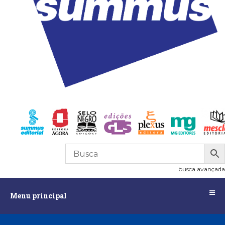
R$
0,00
0
busca avançada
Menu
Menu principal
principal
Assuntos