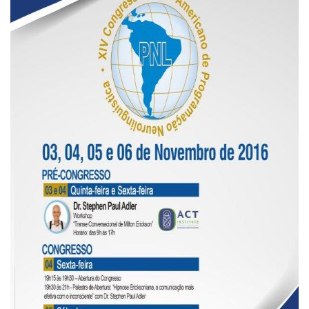
(33)
Puericultura
(23)
Rádio
(8)
Relações
Públicas
e
Comunicação
Empresarial
(31)
Religião,
Espiritualidade,
Filosofia
(63)
Saúde
(132)
Sem
categoria
(0)