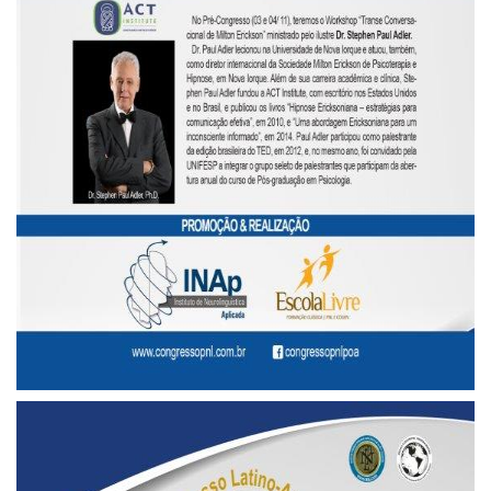
Literatura,
Ficção,
Ensaios
(69)
Obras
de
referência
(47)
PNL
(Programação
Neurolingüística)
(41)
Psicodrama
(200)
Psicologia,
Psicoterapia
(797)
Publicidade,
Propaganda
e
Marketing