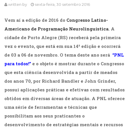
written by
sexta-feira, 30 setembro 2016
Cinema
(23)
Comportamento
Vem aí a edição de 2016 do
Congresso Latino-
(417)
Americano de Programação Neurolinguística
. A
Comunicação
cidade de
Porto Alegre (RS)
receberá pela primeira
(232)
Corpo
vez o evento, que está em sua
14ª edição
e ocorrerá
e
de 03 a 06 de novembro
. O tema deste ano será
“PNL
Movimento
para todos!”
e o objeto é mostrar durante o Congresso
(225)
Crescimento
que esta ciência desenvolvida a partir de meados
Interior
dos anos 70, por Richard Bandler e John Grinder,
(222)
Criatividade
possui aplicações práticas e efetivas com resultados
(14)
obtidos em diversas áreas de atuação. A PNL oferece
Culinária,
uma série de ferramentas e técnicas que
Alimentação
(14)
possibilitam aos seus praticantes o
Economia,
desenvolvimento de estratégias mentais e recursos
Negócios