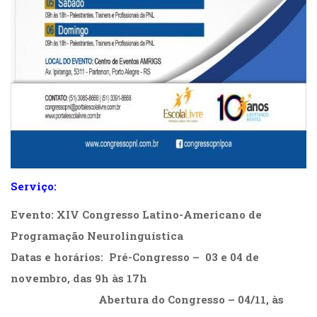
Televisão
(22)
Temas
africanos
(30)
Terapia
Ocupacional
(21)
Treinamento
e
RH
(65)
Serviço:
Turismo
(1)
Evento:
XIV Congresso Latino-Americano de
Vida
Programação Neurolinguística
Prática
Datas e horários:
Pré-Congresso – 03 e 04 de
(32)
novembro, das 9h às 17h
………………………….
Abertura do Congresso – 04/11, às