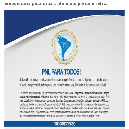
emocionais para uma vida mais plena e feliz.
(31)
Educação
(278)
Educação
Especial
(39)
Fisioterapia
(47)
Fonoaudiologia
(54)
Gestalt-
terapia
(92)
Jornalismo
(57)
LGBTQIA+
(66)
Literatura
Erótica
(11)