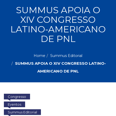
ASSUNTOS
SUMMUS APOIA O
Administração,
XIV CONGRESSO
PROMOÇÕES
RH
(77)
LATINO-AMERICANO
Astrologia
MAIS
DE PNL
(27)
Atualidades,
Política,
VENDIDOS
Direitos
Home
Summus Editorial
Humanos
SUMMUS APOIA O XIV CONGRESSO LATINO-
AUTORES
(133)
Autoajuda
AMERICANO DE PNL
(95)
PROFESSORES
Biografias,
Depoimentos,
Vivências
Congresso
(104)
Ciências
Eventos
Sociais
Summus Editorial
(102)