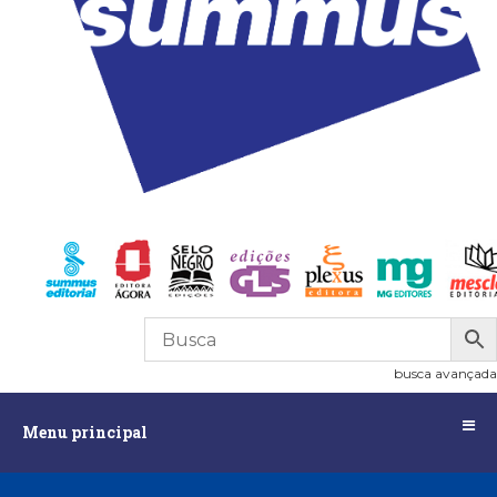
R$
0,00
0
busca avançada
Menu
Menu principal
principal
Assuntos