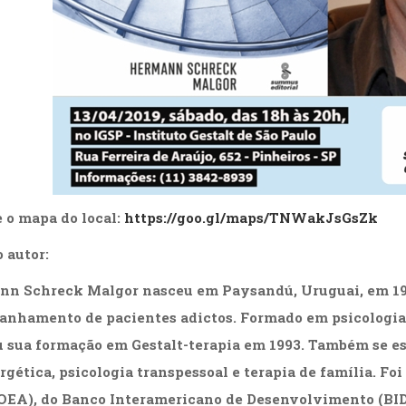
 o mapa do local:
https://goo.gl/maps/TNWakJsGsZk
 autor:
nn Schreck Malgor
nasceu em Paysandú, Uruguai, em 197
nhamento de pacientes adictos. Formado em psicologia p
u sua formação em Gestalt-terapia em 1993. Também se e
rgética, psicologia transpessoal e terapia de família. Fo
OEA), do Banco Interamericano de Desenvolvimento (BID)