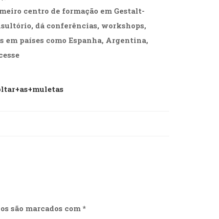
imeiro centro de formação em Gestalt-
nsultório, dá conferências, workshops,
es em países como Espanha, Argentina,
acesse
ltar+as+muletas
ios são marcados com
*