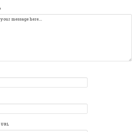
e
 URL