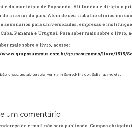
i e do município de Paysandú. Ali fundou e dirigiu o pr
a do interior do país. Além de seu trabalho clínico em co
 e seminários para universidades, empresas e instituiçõ
, Cuba, Panamá e Uruguai. Para saber mais sobre o livro, 
ber mais sobre o livro, acesse:
//www.gruposummus.com.br/gruposummus/livro/1515/So
ição
,
drogs
,
gestalt-terapia
,
Hermann Schreck Malgor
,
Soltar as muletas
xe um comentário
endereço de e-mail não será publicado.
Campos obrigatór