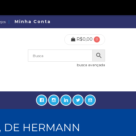
Minha Conta
ejos
R$
0,00
0
busca avançada
, DE HERMANN
lidades, Política, Direitos Humanos (133)