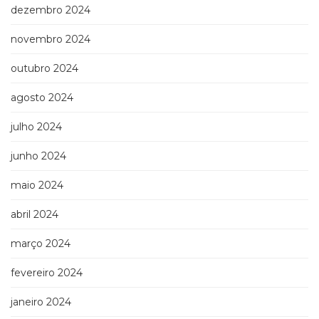
Televisão
dezembro 2024
(22)
Temas
novembro 2024
africanos
outubro 2024
(30)
Terapia
agosto 2024
Ocupacional
(21)
julho 2024
Treinamento
e
junho 2024
RH
(65)
maio 2024
Turismo
(1)
abril 2024
Vida
Prática
março 2024
(32)
fevereiro 2024
janeiro 2024