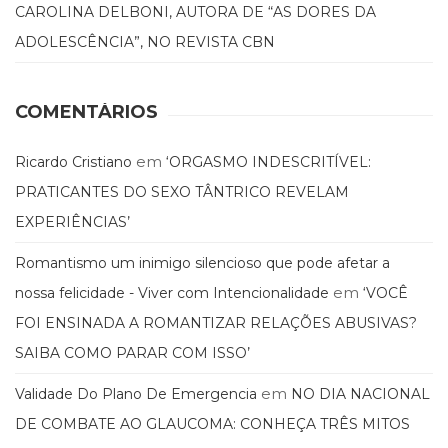
Literatura,
CAROLINA DELBONI, AUTORA DE “AS DORES DA
Ficção,
ADOLESCÊNCIA”, NO REVISTA CBN
Ensaios
(69)
Obras
COMENTÁRIOS
de
referência
(48)
em
Ricardo Cristiano
‘ORGASMO INDESCRITÍVEL:
PNL
PRATICANTES DO SEXO TÂNTRICO REVELAM
(Programação
EXPERIÊNCIAS’
Neurolingüística)
(41)
Romantismo um inimigo silencioso que pode afetar a
Psicodrama
(200)
em
nossa felicidade - Viver com Intencionalidade
‘VOCÊ
Psicologia,
FOI ENSINADA A ROMANTIZAR RELAÇÕES ABUSIVAS?
Psicoterapia
SAIBA COMO PARAR COM ISSO’
(799)
Publicidade,
em
Validade Do Plano De Emergencia
NO DIA NACIONAL
Propaganda
e
DE COMBATE AO GLAUCOMA: CONHEÇA TRÊS MITOS
Marketing