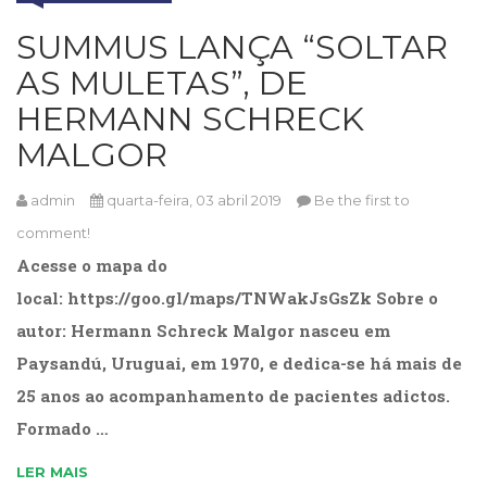
Cinema
SUMMUS LANÇA “SOLTAR
(23)
Comportamento
AS MULETAS”, DE
(418)
HERMANN SCHRECK
Comunicação
(232)
MALGOR
Corpo
e
admin
quarta-feira, 03 abril 2019
Be the first to
Movimento
comment!
(226)
Crescimento
Acesse o mapa do
Interior
local: https://goo.gl/maps/TNWakJsGsZk Sobre o
(222)
autor: Hermann Schreck Malgor nasceu em
Criatividade
(14)
Paysandú, Uruguai, em 1970, e dedica-se há mais de
Culinária,
25 anos ao acompanhamento de pacientes adictos.
Alimentação
Formado …
(14)
Economia,
LER MAIS
Negócios