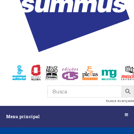
R$
0,00
0
busca avançada
Menu
Menu principal
principal
Assuntos