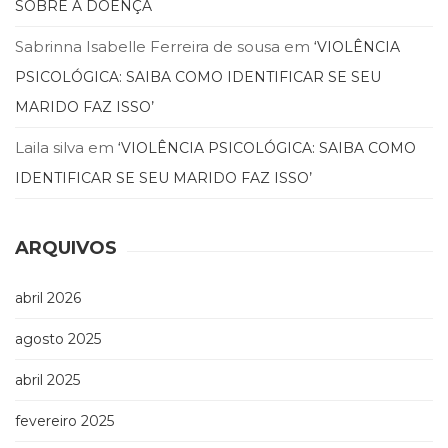
SOBRE A DOENÇA
(33)
Puericultura
Sabrinna Isabelle Ferreira de sousa
em
‘VIOLÊNCIA
(23)
PSICOLÓGICA: SAIBA COMO IDENTIFICAR SE SEU
Rádio
(8)
MARIDO FAZ ISSO’
Relações
Laila silva
em
‘VIOLÊNCIA PSICOLÓGICA: SAIBA COMO
Públicas
e
IDENTIFICAR SE SEU MARIDO FAZ ISSO’
Comunicação
Empresarial
(31)
ARQUIVOS
Religião,
Espiritualidade,
abril 2026
Filosofia
(63)
agosto 2025
Saúde
(132)
abril 2025
Sem
categoria
fevereiro 2025
(0)