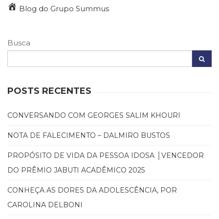
(31)
Blog do Grupo Summus
Educação
(278)
Educação
Busca
Especial
(39)
Fisioterapia
(47)
POSTS RECENTES
Fonoaudiologia
(54)
Gestalt-
CONVERSANDO COM GEORGES SALIM KHOURI
terapia
(93)
NOTA DE FALECIMENTO – DALMIRO BUSTOS
Jornalismo
PROPÓSITO DE VIDA DA PESSOA IDOSA │VENCEDOR
(57)
LGBTQIA+
DO PRÊMIO JABUTI ACADÊMICO 2025
(66)
Literatura
CONHEÇA AS DORES DA ADOLESCÊNCIA, POR
Erótica
CAROLINA DELBONI
(11)