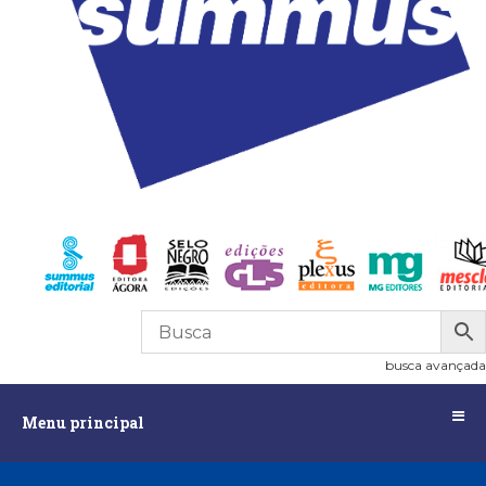
R$
0,00
0
busca avançada
Menu
Menu principal
principal
Assuntos