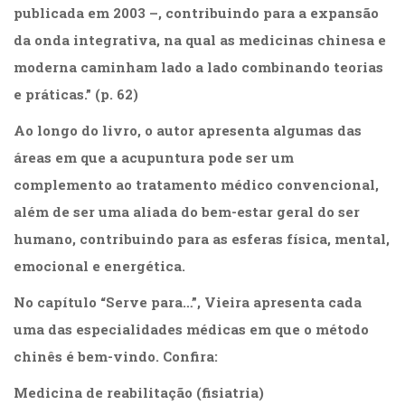
Literatura,
publicada em 2003 –, contribuindo para a expansão
Ficção,
da onda integrativa, na qual as medicinas chinesa e
Ensaios
(69)
moderna caminham lado a lado combinando teorias
Obras
e práticas.” (p. 62)
de
referência
Ao longo do livro, o autor apresenta algumas das
(48)
áreas em que a acupuntura pode ser um
PNL
(Programação
complemento ao tratamento médico convencional,
Neurolingüística)
além de ser uma aliada do bem-estar geral do ser
(41)
humano, contribuindo para as esferas física, mental,
Psicodrama
(200)
emocional e energética.
Psicologia,
No capítulo “Serve para…”, Vieira apresenta cada
Psicoterapia
(799)
uma das especialidades médicas em que o método
Publicidade,
chinês é bem-vindo. Confira:
Propaganda
e
Medicina de reabilitação (fisiatria)
Marketing