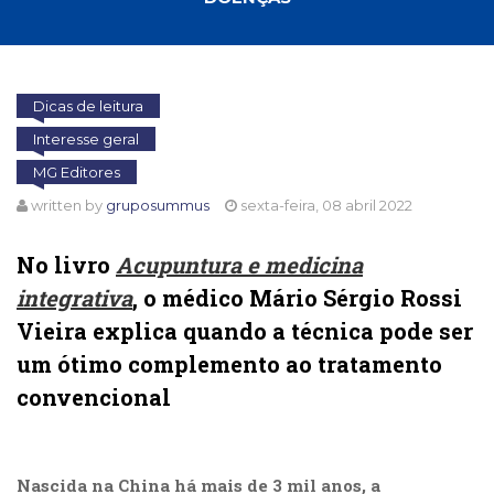
Cinema
(23)
Comportamento
(418)
Dicas de leitura
Comunicação
Interesse geral
(232)
Corpo
MG Editores
e
written by
gruposummus
sexta-feira, 08 abril 2022
Movimento
(226)
No livro
Acupuntura e medicina
Crescimento
Interior
integrativa
, o médico Mário Sérgio Rossi
(222)
Vieira explica quando a técnica pode ser
Criatividade
um ótimo complemento ao tratamento
(14)
Culinária,
convencional
Alimentação
(14)
.
Economia,
Negócios
Nascida na China há mais de 3 mil anos, a