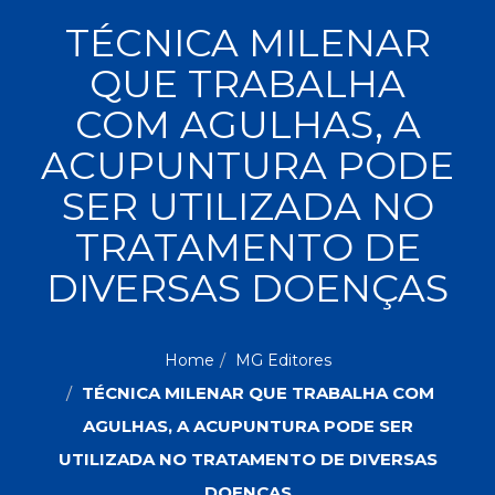
ASSUNTOS
TÉCNICA MILENAR
Administração,
QUE TRABALHA
PROMOÇÕES
RH
(77)
COM AGULHAS, A
Astrologia
MAIS
ACUPUNTURA PODE
(27)
Atualidades,
SER UTILIZADA NO
Política,
VENDIDOS
Direitos
TRATAMENTO DE
Humanos
AUTORES
(133)
DIVERSAS DOENÇAS
Autoajuda
(95)
PROFESSORES
Biografias,
Home
MG Editores
Depoimentos,
TÉCNICA MILENAR QUE TRABALHA COM
Vivências
(104)
AGULHAS, A ACUPUNTURA PODE SER
Ciências
UTILIZADA NO TRATAMENTO DE DIVERSAS
Sociais
DOENÇAS
(102)