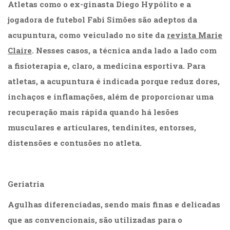
Atletas como o ex-ginasta Diego Hypólito e a
Televisão
(22)
jogadora de futebol Fabi Simões são adeptos da
Temas
acupuntura, como veiculado no site da
revista Marie
africanos
Claire
. Nesses casos, a técnica anda lado a lado com
(30)
Terapia
a fisioterapia e, claro, a medicina esportiva. Para
Ocupacional
atletas, a acupuntura é indicada porque reduz dores,
(21)
Treinamento
inchaços e inflamações, além de proporcionar uma
e
recuperação mais rápida quando há lesões
RH
musculares e articulares, tendinites, entorses,
(65)
Turismo
distensões e contusões no atleta.
(1)
.
Vida
Prática
Geriatria
(32)
Agulhas diferenciadas, sendo mais finas e delicadas
que as convencionais, são utilizadas para o