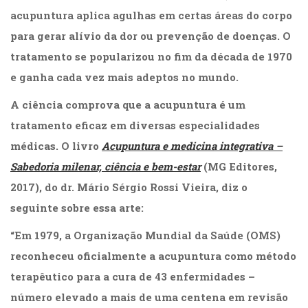
(31)
acupuntura aplica agulhas em certas áreas do corpo
Educação
para gerar alívio da dor ou prevenção de doenças. O
(278)
Educação
tratamento se popularizou no fim da década de 1970
Especial
e ganha cada vez mais adeptos no mundo.
(39)
Fisioterapia
A ciência comprova que a acupuntura é um
(47)
tratamento eficaz em diversas especialidades
Fonoaudiologia
(54)
médicas. O livro
Acupuntura e medicina integrativa –
Gestalt-
Sabedoria milenar, ciência e bem-estar
(MG Editores,
terapia
2017), do dr. Mário Sérgio Rossi Vieira, diz o
(93)
Jornalismo
seguinte sobre essa arte:
(57)
“Em 1979, a Organização Mundial da Saúde (OMS)
LGBTQIA+
(66)
reconheceu oficialmente a acupuntura como método
Literatura
terapêutico para a cura de 43 enfermidades –
Erótica
(11)
número elevado a mais de uma centena em revisão