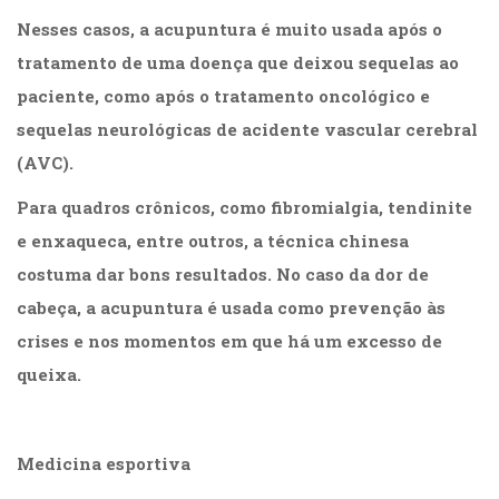
(33)
Nesses casos, a acupuntura é muito usada após o
Puericultura
tratamento de uma doença que deixou sequelas ao
(23)
Rádio
paciente, como após o tratamento oncológico e
(8)
sequelas neurológicas de acidente vascular cerebral
Relações
(AVC).
Públicas
e
Para quadros crônicos, como fibromialgia, tendinite
Comunicação
e enxaqueca, entre outros, a técnica chinesa
Empresarial
(31)
costuma dar bons resultados. No caso da dor de
Religião,
cabeça, a acupuntura é usada como prevenção às
Espiritualidade,
Filosofia
crises e nos momentos em que há um excesso de
(63)
queixa.
Saúde
(132)
.
Sem
categoria
Medicina esportiva
(0)