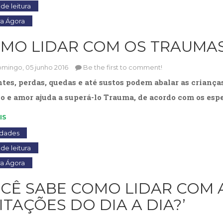
de leitura
ra Ágora
OMO LIDAR COM OS TRAUMAS
mingo, 05 junho 2016
Be the first to comment!
tes, perdas, quedas e até sustos podem abalar as criança
o e amor ajuda a superá-lo Trauma, de acordo com os esp
IS
idades
de leitura
ra Ágora
OCÊ SABE COMO LIDAR COM 
ITAÇÕES DO DIA A DIA?’