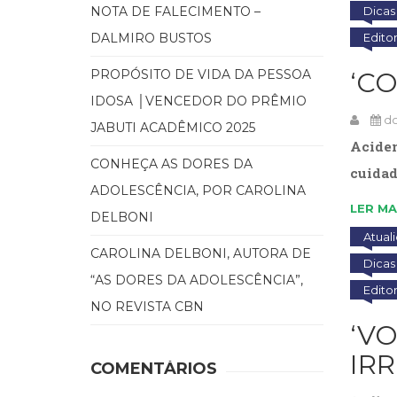
NOTA DE FALECIMENTO –
Dicas 
DALMIRO BUSTOS
Edito
PROPÓSITO DE VIDA DA PESSOA
‘C
IDOSA │VENCEDOR DO PRÊMIO
do
JABUTI ACADÊMICO 2025
Aciden
CONHEÇA AS DORES DA
cuidad
ADOLESCÊNCIA, POR CAROLINA
LER MA
DELBONI
Atual
CAROLINA DELBONI, AUTORA DE
Dicas 
“AS DORES DA ADOLESCÊNCIA”,
Edito
NO REVISTA CBN
‘V
IRR
COMENTÁRIOS