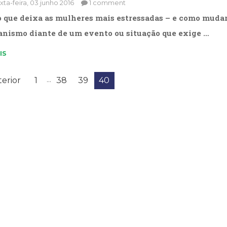
xta-feira, 03 junho 2016
1 comment
o que deixa as mulheres mais estressadas – e como mudar 
anismo diante de um evento ou situação que exige …
IS
...
erior
1
38
39
40