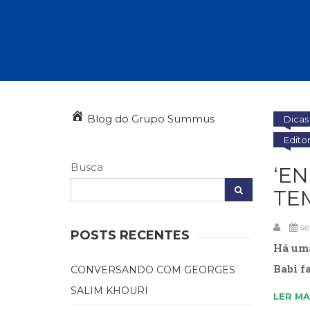
Autoajuda (95)
Cinema (23)
Corpo e Movimento (225)
Culinária, Alimentação (14)
Educação Especial (39)
Gestalt-terapia (92)
Literatura Erótica (11)
PNL (Programação Neurolingüística) (41)
Blog do Grupo Summus
Dicas 
Publicidade, Propaganda e Marketing (33)
Edito
Relações Públicas e Comunicação Empresar
(31)
Busca
‘E
Sem categoria (0)
TE
Terapia Ocupacional (21)
Vida Prática (32)
se
POSTS RECENTES
Há uma
Babi f
CONVERSANDO COM GEORGES
SALIM KHOURI
LER MA