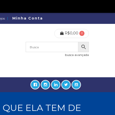
Minha Conta
ejos
R$
0,00
0
busca avançada
 QUE ELA TEM DE
lidades, Política, Direitos Humanos (133)