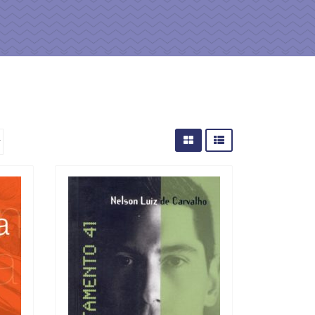
cias Sociais (102)
unicação (232)
tividade (14)
cação (278)
oaudiologia (54)
TQIA+ (66)
s de referência (48)
ologia, Psicoterapia (799)
o (8)
e (132)
s africanos (30)
smo (1)