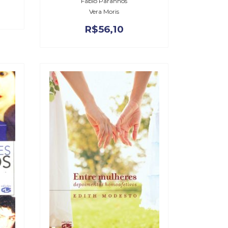
Fábio Paranhos
Vera Moris
R$
56,10