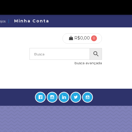
Minha Conta
ejos
R$
0,00
0
busca avançada
lidades, Política, Direitos Humanos (133)