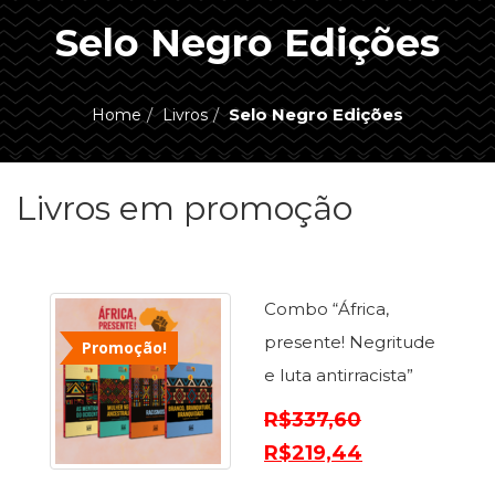
ASSUNTOS
Selo Negro Edições
Administração,
PROMOÇÕES
RH
(77)
Selo Negro Edições
Home
Livros
Astrologia
MAIS
(27)
Atualidades,
Livros em promoção
Política,
VENDIDOS
Direitos
Humanos
AUTORES
(133)
Autoajuda
Combo “África,
(95)
PROFESSORES
presente! Negritude
Promoção!
Biografias,
Depoimentos,
e luta antirracista”
Vivências
R$
337,60
(104)
Ciências
R$
219,44
Sociais
(102)