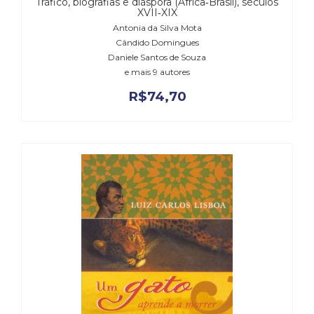
Tráfico, biografias e diáspora (África‑Brasil), séculos
XVII‑XIX
Antonia da Silva Mota
Cândido Domingues
Daniele Santos de Souza
e mais 9 autores
R$
74,70