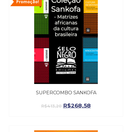
Promoção!
(33)
Puericultura
(23)
Rádio
(8)
Relações
Públicas
e
Comunicação
Empresarial
(31)
Religião,
Espiritualidade,
Filosofia
SUPERCOMBO SANKOFA
(63)
Saúde
R$
268,58
R$
413,20
(132)
Sem
categoria
(0)