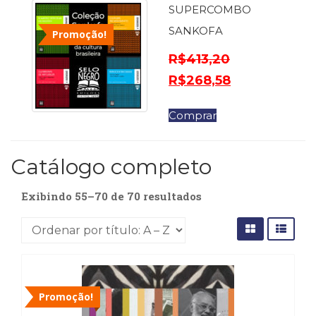
(31)
SUPERCOMBO
Educação
SANKOFA
Promoção!
(278)
Educação
R$
413,20
Especial
R$
268,58
(39)
Fisioterapia
Comprar
(47)
Fonoaudiologia
(54)
Catálogo completo
Gestalt-
terapia
(93)
Exibindo 55–70 de 70 resultados
Jornalismo
(57)
LGBTQIA+
(66)
Literatura
Erótica
Promoção!
(11)