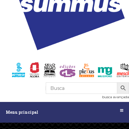
R$
0,00
0
busca avançada
Menu
Menu principal
principal
Assuntos