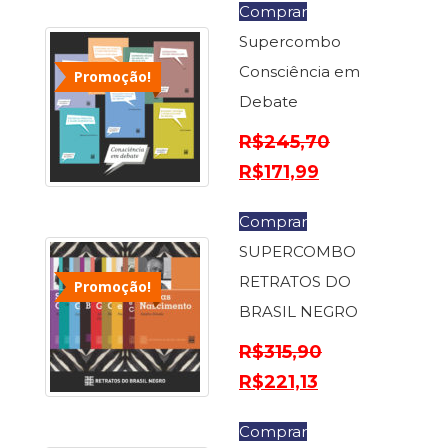
Comprar
Cinema
Supercombo
(23)
Comportamento
Consciência em
Promoção!
(418)
Debate
Comunicação
(232)
R$
245,70
Corpo
R$
171,99
e
Movimento
(226)
Comprar
Crescimento
SUPERCOMBO
Interior
RETRATOS DO
(222)
Promoção!
Criatividade
BRASIL NEGRO
(14)
R$
315,90
Culinária,
Alimentação
R$
221,13
(14)
Economia,
Comprar
Negócios