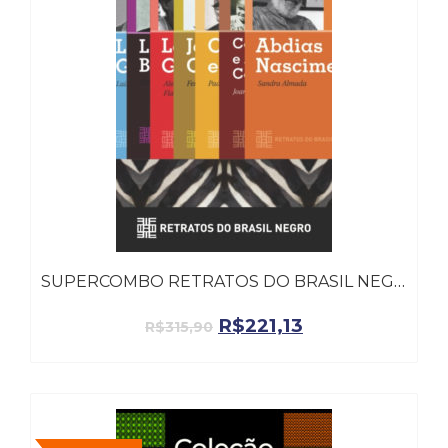
Literatura,
Ficção,
Ensaios
(69)
Obras
de
referência
(48)
PNL
(Programação
Neurolingüística)
(41)
Psicodrama
SUPERCOMBO RETRATOS DO BRASIL NEGRO
(200)
Psicologia,
R$
221,13
R$
315,90
Psicoterapia
(799)
Publicidade,
Propaganda
e
Marketing