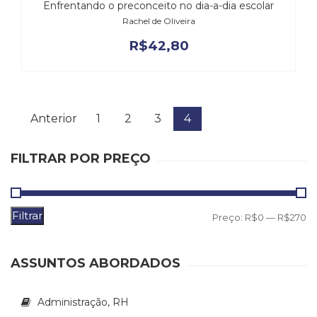
Enfrentando o preconceito no dia-a-dia escolar
Rachel de Oliveira
R$
42,80
Anterior
1
2
3
4
FILTRAR POR PREÇO
Filtrar
P
P
Preço:
R$0
—
R$270
m
m
ASSUNTOS ABORDADOS
Administração, RH