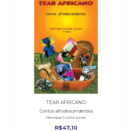
Televisão
(22)
Temas
africanos
(30)
Terapia
Ocupacional
(21)
Treinamento
e
RH
(65)
Turismo
(1)
Vida
Prática
TEAR AFRICANO
(32)
Contos afrodescendentes
Henrique Cunha Junior
R$
47,10