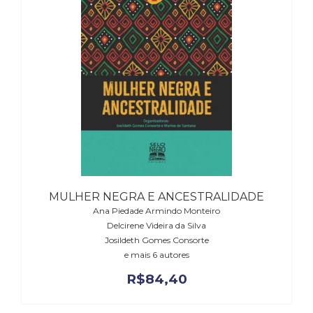
Literatura,
Ficção,
Ensaios
(69)
Obras
de
referência
(48)
PNL
(Programação
Neurolingüística)
(41)
Psicodrama
MULHER NEGRA E ANCESTRALIDADE
(200)
Ana Piedade Armindo Monteiro
Psicologia,
Delcirene Videira da Silva
Psicoterapia
Josildeth Gomes Consorte
(799)
e mais 6 autores
Publicidade,
R$
84,40
Propaganda
e
Marketing