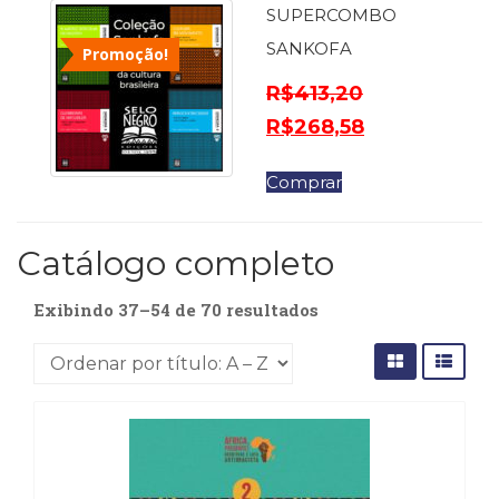
(31)
SUPERCOMBO
Educação
SANKOFA
Promoção!
(278)
Educação
R$
413,20
Especial
R$
268,58
(39)
Fisioterapia
Comprar
(47)
Fonoaudiologia
(54)
Catálogo completo
Gestalt-
terapia
(93)
Exibindo 37–54 de 70 resultados
Jornalismo
(57)
LGBTQIA+
(66)
Literatura
Erótica
(11)