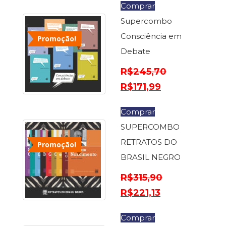
Comprar
Cinema
Supercombo
(23)
Comportamento
Consciência em
Promoção!
(418)
Debate
Comunicação
(232)
R$
245,70
Corpo
R$
171,99
e
Movimento
(226)
Comprar
Crescimento
SUPERCOMBO
Interior
RETRATOS DO
(222)
Promoção!
Criatividade
BRASIL NEGRO
(14)
R$
315,90
Culinária,
Alimentação
R$
221,13
(14)
Economia,
Comprar
Negócios