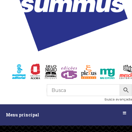
R$
0,00
0
busca avançada
Menu
Menu principal
principal
Assuntos