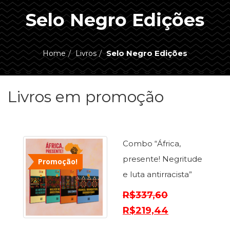
ASSUNTOS
Selo Negro Edições
Administração,
PROMOÇÕES
RH
(77)
Selo Negro Edições
Home
Livros
Astrologia
MAIS
(27)
Atualidades,
Livros em promoção
Política,
VENDIDOS
Direitos
Humanos
AUTORES
(133)
Autoajuda
Combo “África,
(95)
PROFESSORES
presente! Negritude
Promoção!
Biografias,
Depoimentos,
e luta antirracista”
Vivências
R$
337,60
(104)
Ciências
R$
219,44
Sociais
(102)