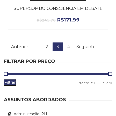
SUPERCOMBO CONSCIÊNCIA EM DEBATE
R$
171,99
R$
245,70
Anterior
1
2
3
4
Seguinte
FILTRAR POR PREÇO
Filtrar
P
P
Preço:
R$0
—
R$270
m
m
ASSUNTOS ABORDADOS
Administração, RH