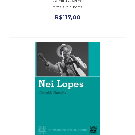
Camillia Cowling
Televisão
e mais 17 autores
(22)
Temas
R$
117,00
africanos
(30)
Terapia
Ocupacional
(21)
Treinamento
e
RH
(65)
Turismo
(1)
Vida
Prática
(32)