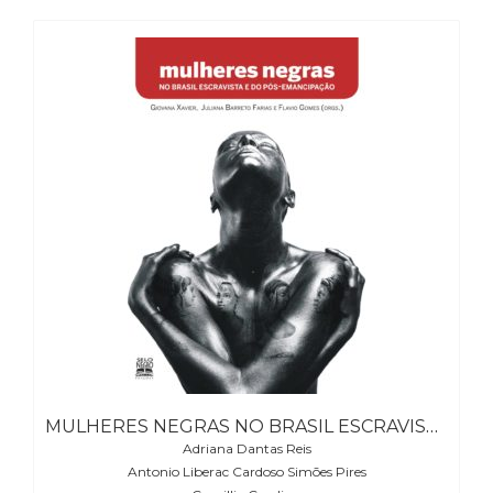
(33)
Puericultura
(23)
Rádio
(8)
Relações
Públicas
e
Comunicação
Empresarial
(31)
Religião,
Espiritualidade,
Filosofia
(63)
Saúde
(132)
MULHERES NEGRAS NO BRASIL ESCRAVISTA E DO PÓS-EMANCIPAÇÃO
Sem
Adriana Dantas Reis
categoria
Antonio Liberac Cardoso Simões Pires
(0)