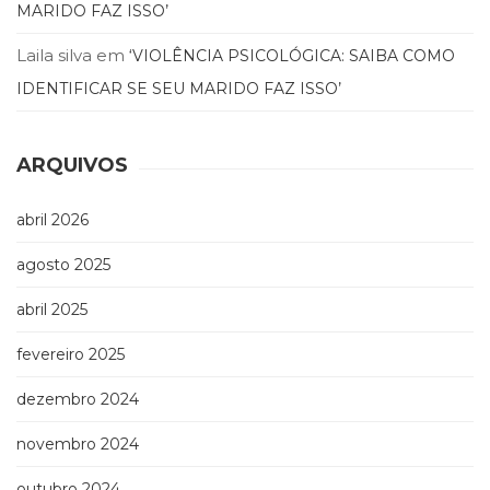
MARIDO FAZ ISSO’
(33)
Puericultura
Laila silva
em
‘VIOLÊNCIA PSICOLÓGICA: SAIBA COMO
(23)
IDENTIFICAR SE SEU MARIDO FAZ ISSO’
Rádio
(8)
Relações
ARQUIVOS
Públicas
e
Comunicação
abril 2026
Empresarial
(31)
agosto 2025
Religião,
Espiritualidade,
abril 2025
Filosofia
fevereiro 2025
(63)
Saúde
dezembro 2024
(132)
Sem
novembro 2024
categoria
(0)
outubro 2024