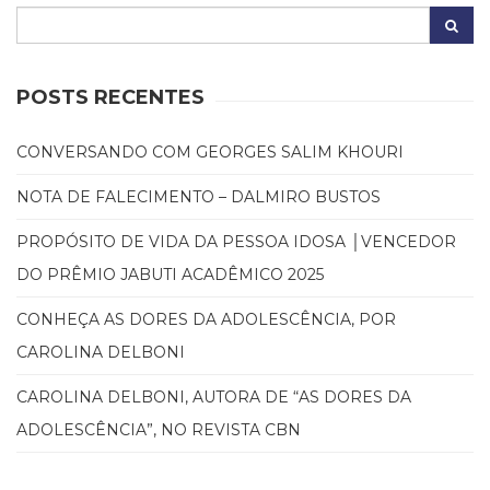
(31)
Educação
(278)
Educação
POSTS RECENTES
Especial
(39)
CONVERSANDO COM GEORGES SALIM KHOURI
Fisioterapia
(47)
NOTA DE FALECIMENTO – DALMIRO BUSTOS
Fonoaudiologia
(54)
PROPÓSITO DE VIDA DA PESSOA IDOSA │VENCEDOR
Gestalt-
DO PRÊMIO JABUTI ACADÊMICO 2025
terapia
(93)
CONHEÇA AS DORES DA ADOLESCÊNCIA, POR
Jornalismo
(57)
CAROLINA DELBONI
LGBTQIA+
CAROLINA DELBONI, AUTORA DE “AS DORES DA
(66)
Literatura
ADOLESCÊNCIA”, NO REVISTA CBN
Erótica
(11)