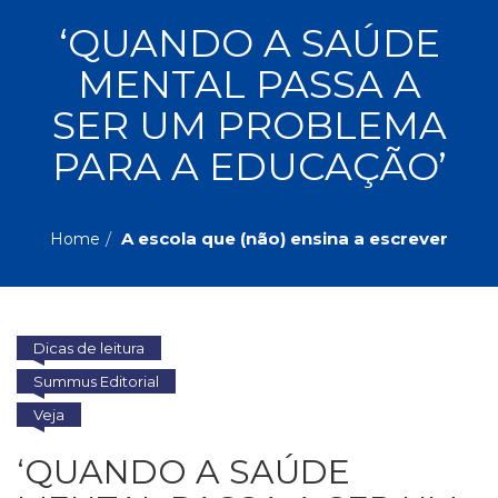
ASSUNTOS
‘QUANDO A SAÚDE
Administração,
MENTAL PASSA A
PROMOÇÕES
RH
(77)
SER UM PROBLEMA
Astrologia
MAIS
PARA A EDUCAÇÃO’
(27)
Atualidades,
Política,
VENDIDOS
Direitos
A escola que (não) ensina a escrever
Home
Humanos
AUTORES
(133)
Autoajuda
(95)
PROFESSORES
Dicas de leitura
Biografias,
Depoimentos,
Summus Editorial
Vivências
Veja
(104)
Ciências
‘QUANDO A SAÚDE
Sociais
(102)