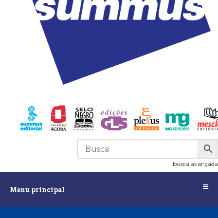
R$
0,00
0
busca avançada
Menu
Menu principal
principal
Assuntos