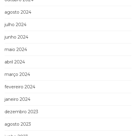
Televisão
(22)
agosto 2024
Temas
africanos
julho 2024
(30)
Terapia
junho 2024
Ocupacional
maio 2024
(21)
Treinamento
abril 2024
e
RH
março 2024
(65)
Turismo
fevereiro 2024
(1)
Vida
janeiro 2024
Prática
(32)
dezembro 2023
agosto 2023