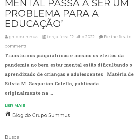
MENTAL PASSA A SER UM
Cinema
PROBLEMA PARA A
(23)
Comportamento
EDUCAÇÃO’
(418)
Comunicação
gruposummus
terça-feira, 12 julho 2022
Be the first to
(232)
comment!
Corpo
e
Transtornos psiquiátricos e mesmo os efeitos da
Movimento
pandemia no bem-estar mental estão dificultando o
(226)
aprendizado de crianças e adolescentes Matéria de
Crescimento
Interior
Silvia M. Gasparian Colello, publicada
(222)
originalmente na …
Criatividade
(14)
LER MAIS
Culinária,
Blog do Grupo Summus
Alimentação
(14)
Economia,
Busca
Negócios