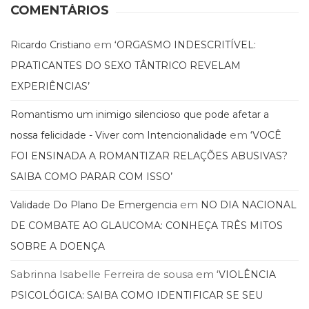
Literatura,
COMENTÁRIOS
Ficção,
Ensaios
em
Ricardo Cristiano
‘ORGASMO INDESCRITÍVEL:
(69)
Obras
PRATICANTES DO SEXO TÂNTRICO REVELAM
de
EXPERIÊNCIAS’
referência
(48)
Romantismo um inimigo silencioso que pode afetar a
PNL
em
nossa felicidade - Viver com Intencionalidade
‘VOCÊ
(Programação
Neurolingüística)
FOI ENSINADA A ROMANTIZAR RELAÇÕES ABUSIVAS?
(41)
SAIBA COMO PARAR COM ISSO’
Psicodrama
(200)
em
Validade Do Plano De Emergencia
NO DIA NACIONAL
Psicologia,
DE COMBATE AO GLAUCOMA: CONHEÇA TRÊS MITOS
Psicoterapia
(799)
SOBRE A DOENÇA
Publicidade,
Sabrinna Isabelle Ferreira de sousa
em
‘VIOLÊNCIA
Propaganda
e
PSICOLÓGICA: SAIBA COMO IDENTIFICAR SE SEU
Marketing