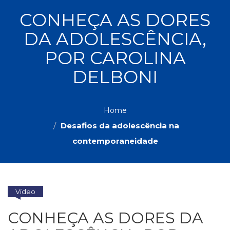
ASSUNTOS
CONHEÇA AS DORES
Administração,
DA ADOLESCÊNCIA,
PROMOÇÕES
RH
(77)
POR CAROLINA
Astrologia
MAIS
DELBONI
(27)
Atualidades,
Política,
VENDIDOS
Direitos
Home
Humanos
Desafios da adolescência na
AUTORES
(133)
Autoajuda
contemporaneidade
(95)
PROFESSORES
Biografias,
Depoimentos,
Vivências
Vídeo
(104)
Ciências
CONHEÇA AS DORES DA
Sociais
(102)