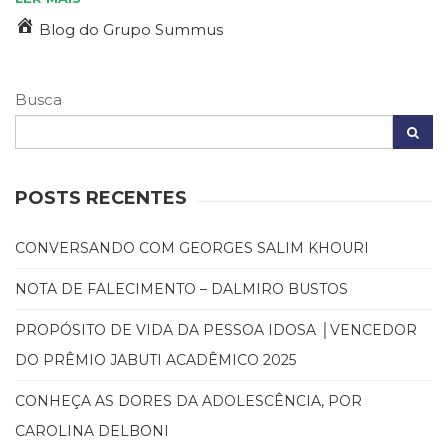
(33)
Blog do Grupo Summus
Puericultura
(23)
Rádio
Busca
(8)
Relações
Públicas
e
Comunicação
POSTS RECENTES
Empresarial
(31)
CONVERSANDO COM GEORGES SALIM KHOURI
Religião,
Espiritualidade,
NOTA DE FALECIMENTO – DALMIRO BUSTOS
Filosofia
(63)
PROPÓSITO DE VIDA DA PESSOA IDOSA │VENCEDOR
Saúde
DO PRÊMIO JABUTI ACADÊMICO 2025
(132)
Sem
CONHEÇA AS DORES DA ADOLESCÊNCIA, POR
categoria
CAROLINA DELBONI
(0)