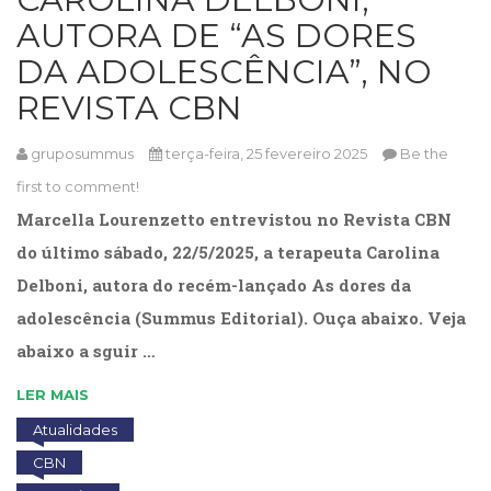
(31)
AUTORA DE “AS DORES
Educação
DA ADOLESCÊNCIA”, NO
(278)
Educação
REVISTA CBN
Especial
(39)
gruposummus
terça-feira, 25 fevereiro 2025
Be the
Fisioterapia
(47)
first to comment!
Fonoaudiologia
Marcella Lourenzetto entrevistou no Revista CBN
(54)
do último sábado, 22/5/2025, a terapeuta Carolina
Gestalt-
terapia
Delboni, autora do recém-lançado As dores da
(93)
adolescência (Summus Editorial). Ouça abaixo. Veja
Jornalismo
abaixo a sguir …
(57)
LGBTQIA+
LER MAIS
(66)
Literatura
Atualidades
Erótica
CBN
(11)