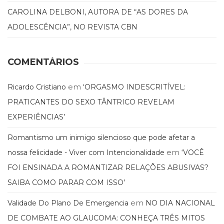
Televisão
CAROLINA DELBONI, AUTORA DE “AS DORES DA
(22)
ADOLESCÊNCIA”, NO REVISTA CBN
Temas
africanos
(30)
Terapia
COMENTÁRIOS
Ocupacional
(21)
em
Ricardo Cristiano
‘ORGASMO INDESCRITÍVEL:
Treinamento
PRATICANTES DO SEXO TÂNTRICO REVELAM
e
RH
EXPERIÊNCIAS’
(65)
Turismo
Romantismo um inimigo silencioso que pode afetar a
(1)
em
nossa felicidade - Viver com Intencionalidade
‘VOCÊ
Vida
FOI ENSINADA A ROMANTIZAR RELAÇÕES ABUSIVAS?
Prática
(32)
SAIBA COMO PARAR COM ISSO’
em
Validade Do Plano De Emergencia
NO DIA NACIONAL
DE COMBATE AO GLAUCOMA: CONHEÇA TRÊS MITOS