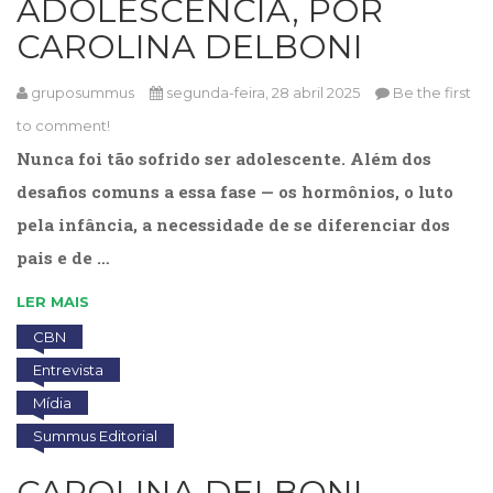
ADOLESCÊNCIA, POR
Cinema
CAROLINA DELBONI
(23)
Comportamento
gruposummus
segunda-feira, 28 abril 2025
Be the first
(418)
Comunicação
to comment!
(232)
Nunca foi tão sofrido ser adolescente. Além dos
Corpo
desafios comuns a essa fase — os hormônios, o luto
e
Movimento
pela infância, a necessidade de se diferenciar dos
(226)
pais e de …
Crescimento
Interior
LER MAIS
(222)
Criatividade
CBN
(14)
Entrevista
Culinária,
Mídia
Alimentação
(14)
Summus Editorial
Economia,
CAROLINA DELBONI,
Negócios