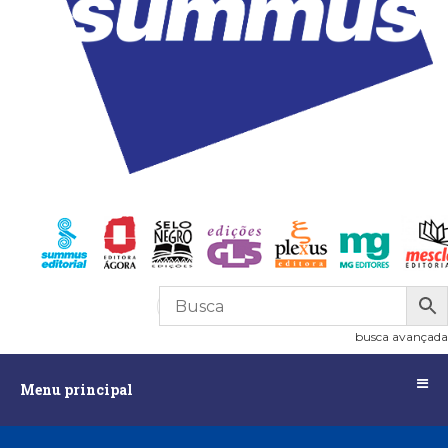
R$
0,00
0
busca avançada
Menu
Menu principal
principal
Assuntos