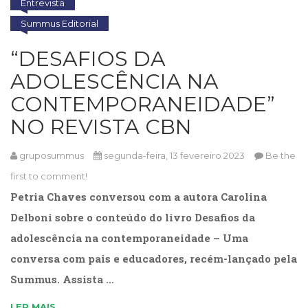
Literatura,
Entrevista
Ficção,
Summus Editorial
Ensaios
(69)
“DESAFIOS DA
Obras
ADOLESCÊNCIA NA
de
referência
CONTEMPORANEIDADE”
(48)
NO REVISTA CBN
PNL
(Programação
Neurolingüística)
gruposummus
segunda-feira, 13 fevereiro 2023
Be the
(41)
first to comment!
Psicodrama
Petria Chaves conversou com a autora Carolina
(200)
Psicologia,
Delboni sobre o conteúdo do livro Desafios da
Psicoterapia
adolescência na contemporaneidade – Uma
(799)
conversa com pais e educadores, recém-lançado pela
Publicidade,
Propaganda
Summus. Assista …
e
Marketing
LER MAIS