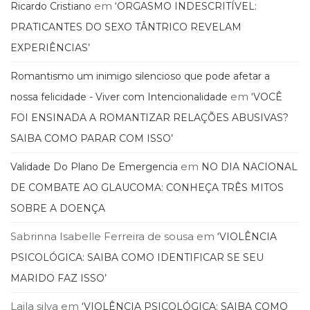
Literatura,
em
Ricardo Cristiano
‘ORGASMO INDESCRITÍVEL:
Ficção,
PRATICANTES DO SEXO TÂNTRICO REVELAM
Ensaios
EXPERIÊNCIAS’
(69)
Obras
Romantismo um inimigo silencioso que pode afetar a
de
referência
em
nossa felicidade - Viver com Intencionalidade
‘VOCÊ
(48)
FOI ENSINADA A ROMANTIZAR RELAÇÕES ABUSIVAS?
PNL
SAIBA COMO PARAR COM ISSO’
(Programação
Neurolingüística)
em
Validade Do Plano De Emergencia
NO DIA NACIONAL
(41)
Psicodrama
DE COMBATE AO GLAUCOMA: CONHEÇA TRÊS MITOS
(200)
SOBRE A DOENÇA
Psicologia,
Psicoterapia
Sabrinna Isabelle Ferreira de sousa
em
‘VIOLÊNCIA
(799)
PSICOLÓGICA: SAIBA COMO IDENTIFICAR SE SEU
Publicidade,
Propaganda
MARIDO FAZ ISSO’
e
Laila silva
em
‘VIOLÊNCIA PSICOLÓGICA: SAIBA COMO
Marketing