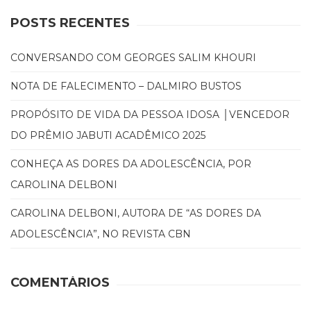
(31)
POSTS RECENTES
Educação
(278)
Educação
CONVERSANDO COM GEORGES SALIM KHOURI
Especial
(39)
NOTA DE FALECIMENTO – DALMIRO BUSTOS
Fisioterapia
PROPÓSITO DE VIDA DA PESSOA IDOSA │VENCEDOR
(47)
Fonoaudiologia
DO PRÊMIO JABUTI ACADÊMICO 2025
(54)
Gestalt-
CONHEÇA AS DORES DA ADOLESCÊNCIA, POR
terapia
CAROLINA DELBONI
(93)
Jornalismo
CAROLINA DELBONI, AUTORA DE “AS DORES DA
(57)
ADOLESCÊNCIA”, NO REVISTA CBN
LGBTQIA+
(66)
Literatura
COMENTÁRIOS
Erótica
(11)