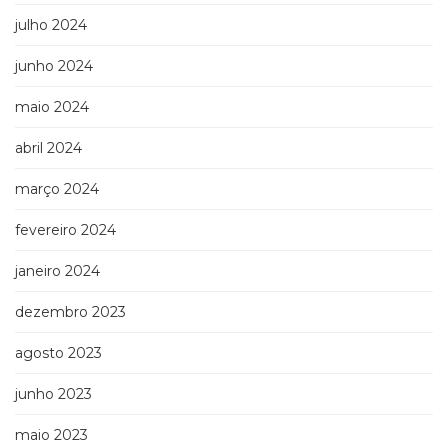
Televisão
julho 2024
(22)
Temas
junho 2024
africanos
(30)
maio 2024
Terapia
Ocupacional
abril 2024
(21)
Treinamento
março 2024
e
fevereiro 2024
RH
(65)
janeiro 2024
Turismo
(1)
dezembro 2023
Vida
Prática
agosto 2023
(32)
junho 2023
maio 2023