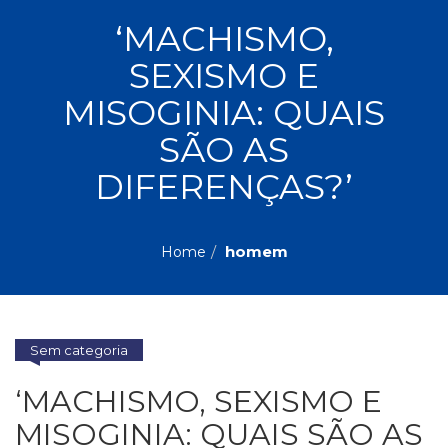
ASSUNTOS
‘MACHISMO,
Administração,
SEXISMO E
PROMOÇÕES
RH
(77)
MISOGINIA: QUAIS
Astrologia
MAIS
SÃO AS
(27)
Atualidades,
DIFERENÇAS?’
Política,
VENDIDOS
Direitos
Humanos
AUTORES
(133)
homem
Home
Autoajuda
(95)
PROFESSORES
Biografias,
Depoimentos,
Sem categoria
Vivências
(104)
‘MACHISMO, SEXISMO E
Ciências
Sociais
MISOGINIA: QUAIS SÃO AS
(102)