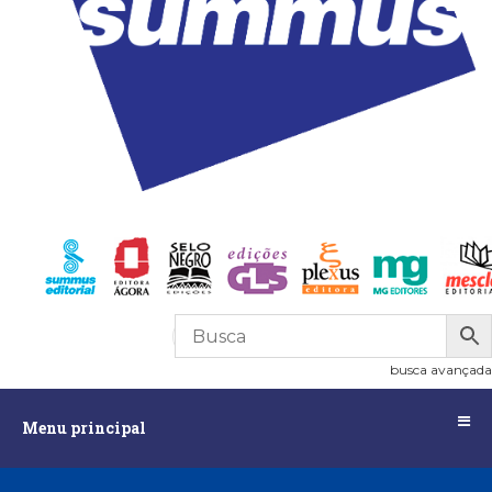
R$
0,00
0
busca avançada
Menu
Menu principal
principal
Assuntos