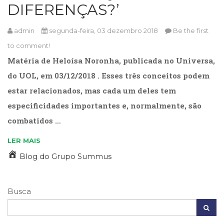
DIFERENÇAS?’
Cinema
(23)
admin
segunda-feira, 03 dezembro 2018
Be the first
Comportamento
(418)
to comment!
Comunicação
Matéria de Heloísa Noronha, publicada no Universa,
(232)
do UOL, em 03/12/2018 . Esses três conceitos podem
Corpo
e
estar relacionados, mas cada um deles tem
Movimento
especificidades importantes e, normalmente, são
(226)
combatidos …
Crescimento
Interior
LER MAIS
(222)
Criatividade
Blog do Grupo Summus
(14)
Culinária,
Alimentação
Busca
(14)
Economia,
Negócios