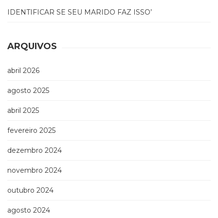
(33)
IDENTIFICAR SE SEU MARIDO FAZ ISSO’
Puericultura
(23)
Rádio
ARQUIVOS
(8)
Relações
abril 2026
Públicas
e
agosto 2025
Comunicação
Empresarial
abril 2025
(31)
Religião,
fevereiro 2025
Espiritualidade,
Filosofia
dezembro 2024
(63)
Saúde
novembro 2024
(132)
outubro 2024
Sem
categoria
agosto 2024
(0)