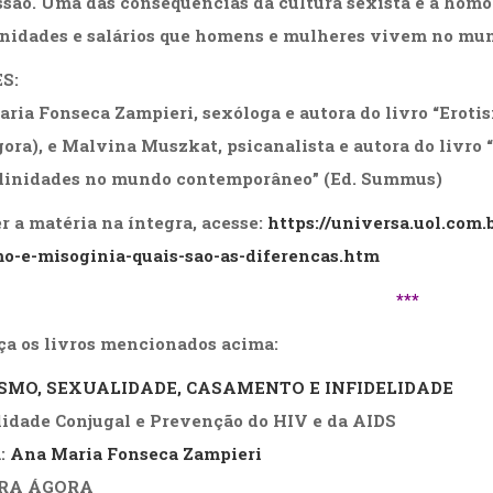
são. Uma das consequências da cultura sexista é a homof
nidades e salários que homens e mulheres vivem no mund
S:
ria Fonseca Zampieri, sexóloga e autora do livro “
Erotis
ora
), e Malvina Muszkat, psicanalista e autora do livro “
linidades no mundo contemporâneo
” (Ed.
Summus
)
er a matéria na íntegra, acesse:
https://universa.uol.com
o-e-misoginia-quais-sao-as-diferencas.htm
***
a os livros mencionados acima:
SMO, SEXUALIDADE, CASAMENTO E INFIDELIDADE
idade Conjugal e Prevenção do HIV e da AIDS
:
Ana Maria Fonseca Zampieri
RA ÁGORA