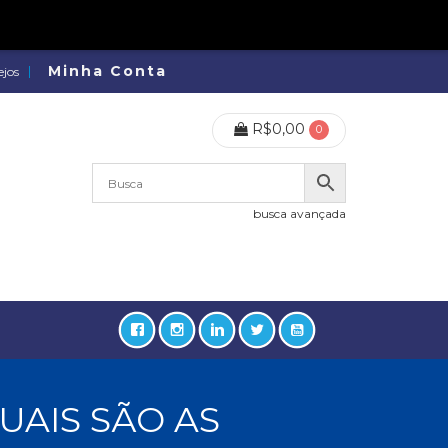
Minha Conta
ejos
R$
0,00
0
busca avançada
UAIS SÃO AS
lidades, Política, Direitos Humanos (133)