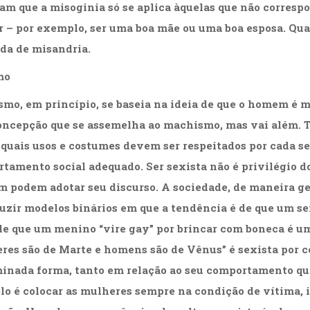
am que a misoginia só se aplica àquelas que não correspo
 – por exemplo, ser uma boa mãe ou uma boa esposa. Qua
a de misandria.
mo
smo, em princípio, se baseia na ideia de que o homem é 
ncepção que se assemelha ao machismo, mas vai além. Tr
 quais usos e costumes devem ser respeitados por cada se
tamento social adequado. Ser sexista não é privilégio d
 podem adotar seu discurso. A sociedade, de maneira gera
uzir modelos binários em que a tendência é de que um se
e que um menino “vire gay” por brincar com boneca é um
res são de Marte e homens são de Vênus” é sexista por 
inada forma, tanto em relação ao seu comportamento qua
o é colocar as mulheres sempre na condição de vítima, i