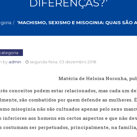
DIFERENÇAS?’
Biografias, Depoimentos, Vivências (104)
Ciên
Comportamento (418)
Com
Crescimento Interior (222)
Cria
‘MACHISMO, SEXISMO E MISOGINIA: QUAIS SÃO 
goria
Economia, Negócios (31)
Edu
Fisioterapia (47)
Fon
Jornalismo (57)
LGB
Literatura, Ficção, Ensaios (69)
Obra
Psicodrama (200)
Psic
ategoria
Puericultura (23)
Rádi
n by
admin
segunda-feira, 03 dezembro 2018
ial
Religião, Espiritualidade, Filosofia (63)
Saúd
Matéria de Heloísa Noronha, pub
Televisão (22)
Tema
Treinamento e RH (65)
Turi
três conceitos podem estar relacionados, mas cada um de
mente, são combatidos por quem defende as mulheres. É 
smo misoginia não são cultuados apenas pelo sexo masc
o inferiores aos homens em certos aspectos e que não dev
s costumam ser perpetuados, principalmente, na família,