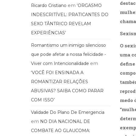
destac
em
Ricardo Cristiano
‘ORGASMO
mulher
INDESCRITÍVEL: PRATICANTES DO
chamad
SEXO TÂNTRICO REVELAM
EXPERIÊNCIAS’
Sexis
Romantismo um inimigo silencioso
O sexi
que pode afetar a nossa felicidade -
uma co
em
Viver com Intencionalidade
define
‘VOCÊ FOI ENSINADA A
compor
ROMANTIZAR RELAÇÕES
também
ABUSIVAS? SAIBA COMO PARAR
reprod
COM ISSO’
medo d
“mulhe
Validade Do Plano De Emergencia
determ
em
NO DIA NACIONAL DE
exempl
COMBATE AO GLAUCOMA: