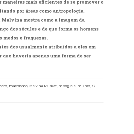
r maneiras mais eficientes de se promover o
sitando por áreas como antropologia,
se, Malvina mostra como a imagem da
ongo dos séculos e de que forma os homens
s medos e fraquezas.
tes dos usualmente atribuídos a eles em
r que haveria apenas uma forma de ser
mem
,
machismo
,
Malvina Muskat
,
misoginia
,
mulher
,
O