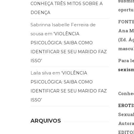
submis
CONHEÇA TRÊS MITOS SOBRE A
oportu
DOENÇA
FONTE
Sabrinna Isabelle Ferreira de
Ana Ma
sousa
em
‘VIOLÊNCIA
(Ed.
Ág
PSICOLÓGICA: SAIBA COMO
mascu
IDENTIFICAR SE SEU MARIDO FAZ
Para l
ISSO’
sexism
Laila silva
em
‘VIOLÊNCIA
PSICOLÓGICA: SAIBA COMO
IDENTIFICAR SE SEU MARIDO FAZ
Conheç
ISSO’
EROTI
Sexual
ARQUIVOS
Autora
EDITO