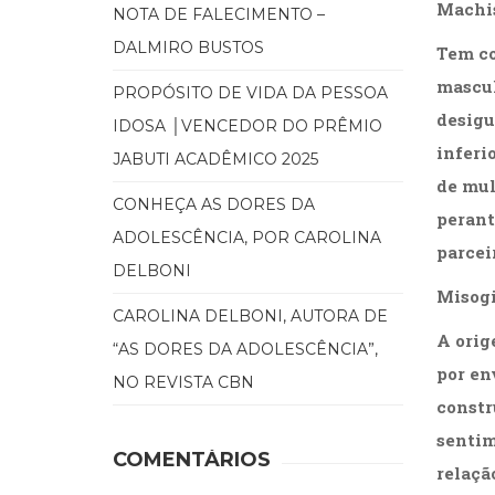
Machi
NOTA DE FALECIMENTO –
DALMIRO BUSTOS
Tem co
mascul
PROPÓSITO DE VIDA DA PESSOA
desigu
IDOSA │VENCEDOR DO PRÊMIO
inferi
JABUTI ACADÊMICO 2025
de mul
CONHEÇA AS DORES DA
perant
ADOLESCÊNCIA, POR CAROLINA
parceir
DELBONI
Misog
CAROLINA DELBONI, AUTORA DE
A orig
“AS DORES DA ADOLESCÊNCIA”,
por en
NO REVISTA CBN
constr
sentim
COMENTÁRIOS
relaçã