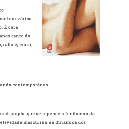
ro
 contém vários
. É obra
anos tanto do
rafia é, em si,
mundo contemporâneo
zkat propõe que se repense o fenômeno da
bjetividade masculina na dinâmica dos