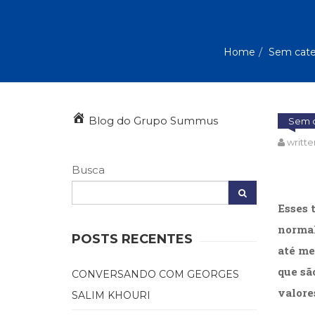
Autoajuda (95)
Cinema (23)
Corpo e Movimento (226)
Home
Sem cate
Culinária, Alimentação (14)
Educação Especial (39)
Gestalt-terapia (93)
Literatura Erótica (11)
PNL (Programação Neurolingüística) (41)
Blog do Grupo Summus
Sem c
Publicidade, Propaganda e Marketing (33)
writte
Relações Públicas e Comunicação Empresar
(31)
Busca
Sem categoria (0)
Terapia Ocupacional (21)
Esses 
Vida Prática (32)
normal
POSTS RECENTES
até me
que sã
CONVERSANDO COM GEORGES
valore
SALIM KHOURI