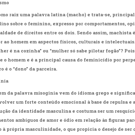
smo
mo raiz uma palavra latina (macho) e trata-se, principa
ino sobre o feminino, expresso por comportamentos, opi
aldade de direitos entre os dois. Sendo assim, machista 
or ao homem em aspectos físicos, culturais e intelectuai
her é na cozinha” ou “mulher só sabe pilotar fogão”? Poi
e o homem e é a principal causa do feminicídio por perpe
o é o “dono” da parceira.
inia
em da palavra misoginia vem do idioma grego e significa
volver um forte conteúdo emocional à base de repulsa e 
ução da identidade masculina e costuma ser um resquício
entos ambíguos de amor e ódio em relação às figuras par
o à própria masculinidade, o que propicia o desejo de ser