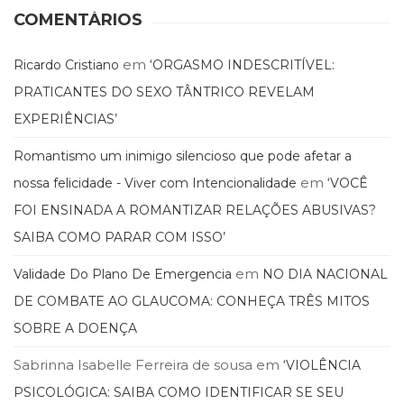
Literatura,
COMENTÁRIOS
Ficção,
Ensaios
(69)
em
Ricardo Cristiano
‘ORGASMO INDESCRITÍVEL:
Obras
PRATICANTES DO SEXO TÂNTRICO REVELAM
de
EXPERIÊNCIAS’
referência
(48)
Romantismo um inimigo silencioso que pode afetar a
PNL
em
(Programação
nossa felicidade - Viver com Intencionalidade
‘VOCÊ
Neurolingüística)
FOI ENSINADA A ROMANTIZAR RELAÇÕES ABUSIVAS?
(41)
SAIBA COMO PARAR COM ISSO’
Psicodrama
(200)
em
Validade Do Plano De Emergencia
NO DIA NACIONAL
Psicologia,
DE COMBATE AO GLAUCOMA: CONHEÇA TRÊS MITOS
Psicoterapia
(799)
SOBRE A DOENÇA
Publicidade,
Propaganda
Sabrinna Isabelle Ferreira de sousa
em
‘VIOLÊNCIA
e
PSICOLÓGICA: SAIBA COMO IDENTIFICAR SE SEU
Marketing