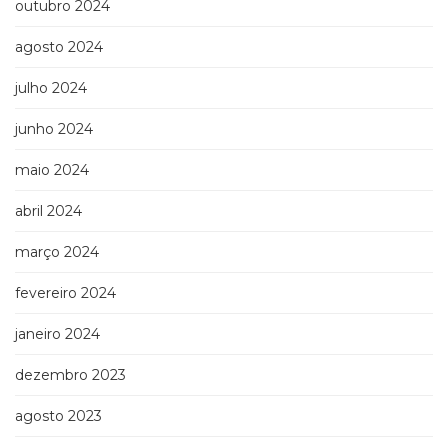
outubro 2024
Televisão
(22)
agosto 2024
Temas
africanos
julho 2024
(30)
Terapia
junho 2024
Ocupacional
(21)
maio 2024
Treinamento
e
abril 2024
RH
março 2024
(65)
Turismo
fevereiro 2024
(1)
Vida
janeiro 2024
Prática
(32)
dezembro 2023
agosto 2023