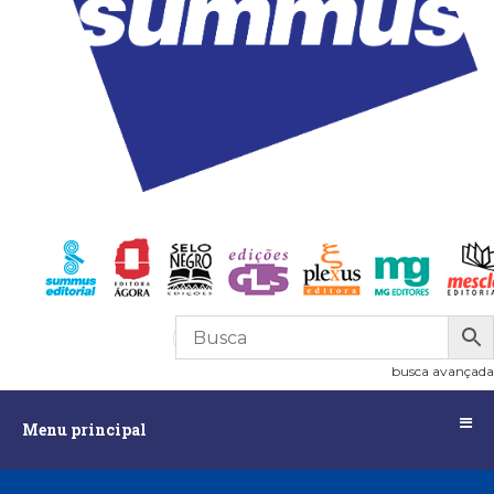
R$
0,00
0
busca avançada
Menu
Menu principal
principal
Assuntos