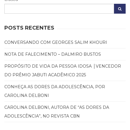
(31)
Educação
(278)
Educação
POSTS RECENTES
Especial
(39)
Fisioterapia
CONVERSANDO COM GEORGES SALIM KHOURI
(47)
NOTA DE FALECIMENTO – DALMIRO BUSTOS
Fonoaudiologia
(54)
PROPÓSITO DE VIDA DA PESSOA IDOSA │VENCEDOR
Gestalt-
terapia
DO PRÊMIO JABUTI ACADÊMICO 2025
(93)
Jornalismo
CONHEÇA AS DORES DA ADOLESCÊNCIA, POR
(57)
CAROLINA DELBONI
LGBTQIA+
(66)
CAROLINA DELBONI, AUTORA DE “AS DORES DA
Literatura
ADOLESCÊNCIA”, NO REVISTA CBN
Erótica
(11)