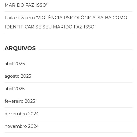
MARIDO FAZ ISSO’
(33)
Puericultura
Laila silva
em
‘VIOLÊNCIA PSICOLÓGICA: SAIBA COMO
(23)
Rádio
IDENTIFICAR SE SEU MARIDO FAZ ISSO’
(8)
Relações
Públicas
ARQUIVOS
e
Comunicação
abril 2026
Empresarial
(31)
agosto 2025
Religião,
Espiritualidade,
abril 2025
Filosofia
(63)
fevereiro 2025
Saúde
(132)
dezembro 2024
Sem
novembro 2024
categoria
(0)