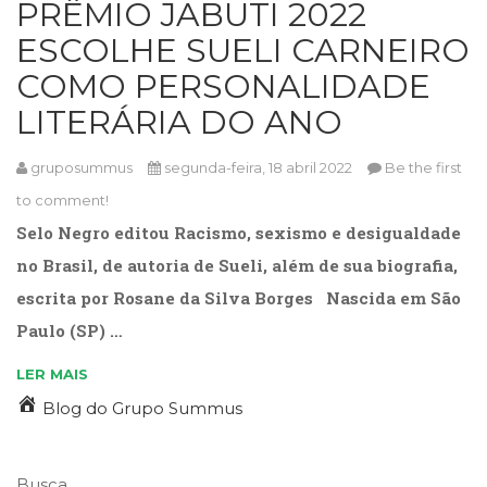
PRÊMIO JABUTI 2022
Cinema
ESCOLHE SUELI CARNEIRO
(23)
Comportamento
COMO PERSONALIDADE
(418)
LITERÁRIA DO ANO
Comunicação
(232)
Corpo
gruposummus
segunda-feira, 18 abril 2022
Be the first
e
to comment!
Movimento
Selo Negro editou Racismo, sexismo e desigualdade
(226)
Crescimento
no Brasil, de autoria de Sueli, além de sua biografia,
Interior
escrita por Rosane da Silva Borges Nascida em São
(222)
Paulo (SP) …
Criatividade
(14)
LER MAIS
Culinária,
Alimentação
Blog do Grupo Summus
(14)
Economia,
Negócios
Busca