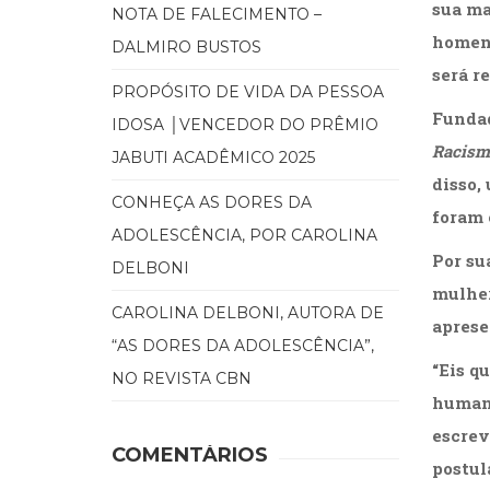
sua ma
NOTA DE FALECIMENTO –
homena
DALMIRO BUSTOS
será r
PROPÓSITO DE VIDA DA PESSOA
Fundad
IDOSA │VENCEDOR DO PRÊMIO
Racismo
JABUTI ACADÊMICO 2025
disso,
CONHEÇA AS DORES DA
foram 
ADOLESCÊNCIA, POR CAROLINA
Por su
DELBONI
mulher
CAROLINA DELBONI, AUTORA DE
aprese
“AS DORES DA ADOLESCÊNCIA”,
“Eis q
NO REVISTA CBN
humana
escrev
COMENTÁRIOS
postul