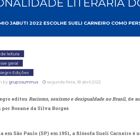
ONALIDADE LITERÁRIA D
Biografias, Depoimentos, Vivências (104)
Ciên
Comportamento (418)
Com
Crescimento Interior (222)
Cria
MIO JABUTI 2022 ESCOLHE SUELI CARNEIRO COMO PER
Economia, Negócios (31)
Edu
Fisioterapia (47)
Fon
Jornalismo (57)
LGB
Literatura, Ficção, Ensaios (69)
Obra
Psicodrama (200)
Psic
de leitura
Puericultura (23)
Rádi
sse geral
ial
Religião, Espiritualidade, Filosofia (63)
Saúd
Negro Edições
Televisão (22)
Tema
n by
gruposummus
segunda-feira, 18 abril 2022
Treinamento e RH (65)
Turi
egro editou
Racismo, sexismo e desigualdade no Brasil
, de a
a por Rosane da Silva Borges
a em São Paulo (SP) em 1951, a filósofa Sueli Carneiro é 