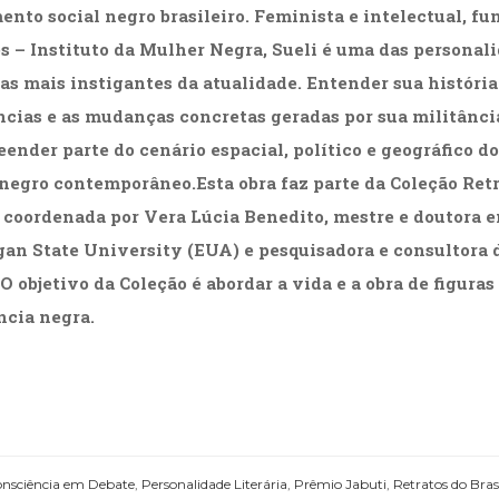
nto social negro brasileiro. Feminista e intelectual, fu
s – Instituto da Mulher Negra, Sueli é uma das personal
cas mais instigantes da atualidade. Entender sua história
ncias e as mudanças concretas geradas por sua militânci
ender parte do cenário espacial, político e geográfico 
 negro contemporâneo.Esta obra faz parte da Coleção Retr
 coordenada por Vera Lúcia Benedito, mestre e doutora 
an State University (EUA) e pesquisadora e consultora d
 O objetivo da Coleção é abordar a vida e a obra de figura
ncia negra.
nsciência em Debate
,
Personalidade Literária
,
Prêmio Jabuti
,
Retratos do Bras