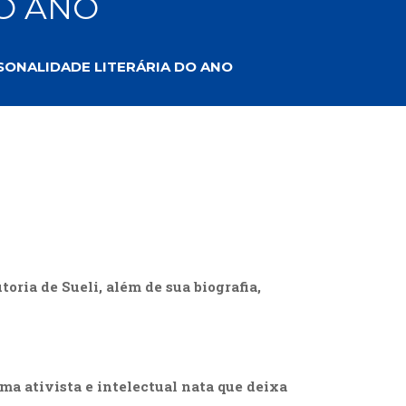
O ANO
cias Sociais (102)
unicação (232)
tividade (14)
SONALIDADE LITERÁRIA DO ANO
cação (278)
oaudiologia (54)
TQIA+ (66)
s de referência (48)
ologia, Psicoterapia (799)
o (8)
e (132)
s africanos (30)
smo (1)
utoria de Sueli, além de sua biografia,
uma ativista e intelectual nata que deixa