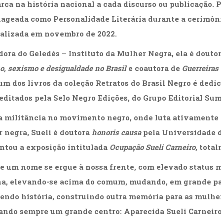
rca na história nacional a cada discurso ou publicação. Po
geada como Personalidade Literária durante a cerimônia
ealizada em novembro de 2022.
ora do Geledés – Instituto da Mulher Negra, ela é doutor
, sexismo e desigualdade no Brasil
e coautora de
Guerreiras
 um dos livros da coleção Retratos do Brasil Negro é dedi
editados pela Selo Negro Edições, do Grupo Editorial Su
a militância no movimento negro, onde luta ativamente 
 negra, Sueli é doutora
honoris causa
pela Universidade de
ntou a exposição intitulada
Ocupação Sueli Carneiro
, tota
ue um nome se ergue à nossa frente, com elevado status mi
, elevando-se acima do comum, mudando, em grande part
endo história, construindo outra memória para as mulher
ando sempre um grande centro: Aparecida Sueli Carneiro.