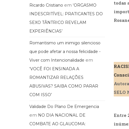
todas 
em
Ricardo Cristiano
‘ORGASMO
import
INDESCRITÍVEL: PRATICANTES DO
Rosane
SEXO TÂNTRICO REVELAM
EXPERIÊNCIAS’
Romantismo um inimigo silencioso
que pode afetar a nossa felicidade -
em
Viver com Intencionalidade
RACIS
‘VOCÊ FOI ENSINADA A
Consci
ROMANTIZAR RELAÇÕES
Autora
ABUSIVAS? SAIBA COMO PARAR
SELO 
COM ISSO’
Validade Do Plano De Emergencia
em
Entre 
NO DIA NACIONAL DE
inúmer
COMBATE AO GLAUCOMA: