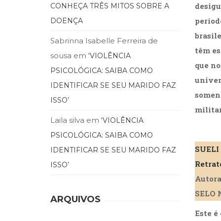
desigu
CONHEÇA TRÊS MITOS SOBRE A
períod
DOENÇA
brasil
Sabrinna Isabelle Ferreira de
têm es
sousa
em
‘VIOLÊNCIA
que no
PSICOLÓGICA: SAIBA COMO
univer
IDENTIFICAR SE SEU MARIDO FAZ
soment
ISSO’
milita
Laila silva
em
‘VIOLÊNCIA
PSICOLÓGICA: SAIBA COMO
SUELI
IDENTIFICAR SE SEU MARIDO FAZ
Retrat
ISSO’
Autora
SELO 
ARQUIVOS
Este é 