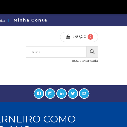
Minha Conta
ejos
R$
0,00
0
busca avançada
CARNEIRO COMO
lidades, Política, Direitos Humanos (133)