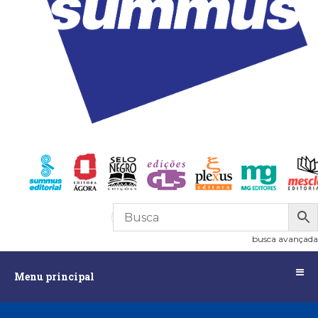
R$
0,00
0
busca avançada
Menu
Menu principal
principal
Assuntos