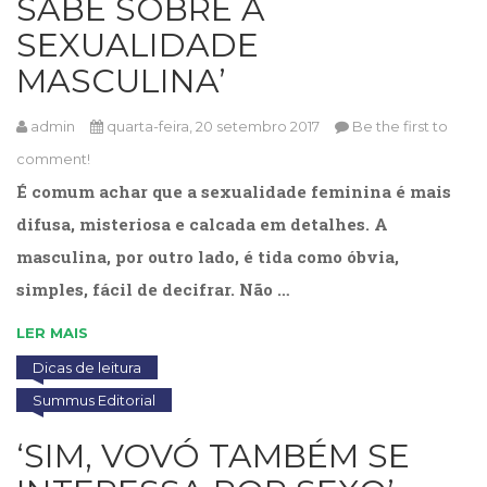
SABE SOBRE A
Literatura,
Ficção,
SEXUALIDADE
Ensaios
MASCULINA’
(69)
Obras
de
admin
quarta-feira, 20 setembro 2017
Be the first to
referência
comment!
(48)
É comum achar que a sexualidade feminina é mais
PNL
(Programação
difusa, misteriosa e calcada em detalhes. A
Neurolingüística)
masculina, por outro lado, é tida como óbvia,
(41)
simples, fácil de decifrar. Não …
Psicodrama
(200)
LER MAIS
Psicologia,
Psicoterapia
Dicas de leitura
(799)
Summus Editorial
Publicidade,
Propaganda
‘SIM, VOVÓ TAMBÉM SE
e
Marketing