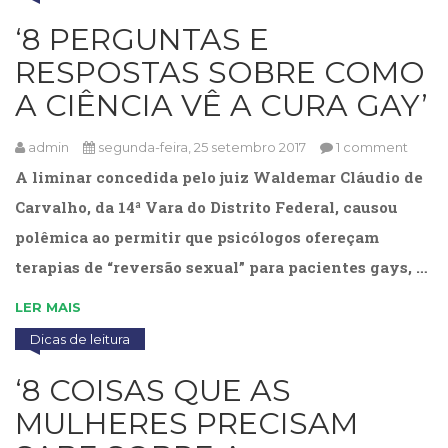
(31)
‘8 PERGUNTAS E
Educação
(278)
RESPOSTAS SOBRE COMO
Educação
A CIÊNCIA VÊ A CURA GAY’
Especial
(39)
Fisioterapia
admin
segunda-feira, 25 setembro 2017
1 comment
(47)
A liminar concedida pelo juiz Waldemar Cláudio de
Fonoaudiologia
Carvalho, da 14ª Vara do Distrito Federal, causou
(54)
Gestalt-
polêmica ao permitir que psicólogos ofereçam
terapia
terapias de “reversão sexual” para pacientes gays, …
(93)
Jornalismo
LER MAIS
(57)
Dicas de leitura
LGBTQIA+
(66)
‘8 COISAS QUE AS
Literatura
Erótica
MULHERES PRECISAM
(11)