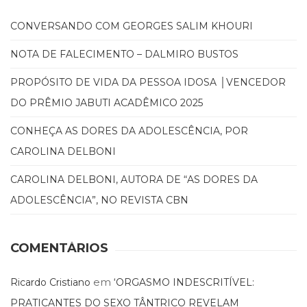
Televisão
(22)
CONVERSANDO COM GEORGES SALIM KHOURI
Temas
africanos
NOTA DE FALECIMENTO – DALMIRO BUSTOS
(30)
PROPÓSITO DE VIDA DA PESSOA IDOSA │VENCEDOR
Terapia
Ocupacional
DO PRÊMIO JABUTI ACADÊMICO 2025
(21)
Treinamento
CONHEÇA AS DORES DA ADOLESCÊNCIA, POR
e
CAROLINA DELBONI
RH
(65)
CAROLINA DELBONI, AUTORA DE “AS DORES DA
Turismo
ADOLESCÊNCIA”, NO REVISTA CBN
(1)
Vida
Prática
COMENTÁRIOS
(32)
em
Ricardo Cristiano
‘ORGASMO INDESCRITÍVEL:
PRATICANTES DO SEXO TÂNTRICO REVELAM