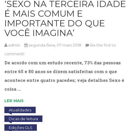
‘SEXO NA TERCEIRA IDADE
Cinema
É MAIS COMUM E
(23)
Comportamento
IMPORTANTE DO QUE
(418)
VOCÊ IMAGINA’
Comunicação
(232)
Corpo
admin
segunda-feira, 07 maio 2018
Be the first to
e
comment!
Movimento
De acordo com um estudo recente, 73% das pessoas
(226)
Crescimento
entre 65 e 80 anos se dizem satisfeitas com o que
Interior
acontece entre quatro paredes; veja detalhes Sexo é
(222)
coisa …
Criatividade
(14)
LER MAIS
Culinária,
Alimentação
Atualidades
(14)
Dicas de leitura
Economia,
Edições GLS
Negócios