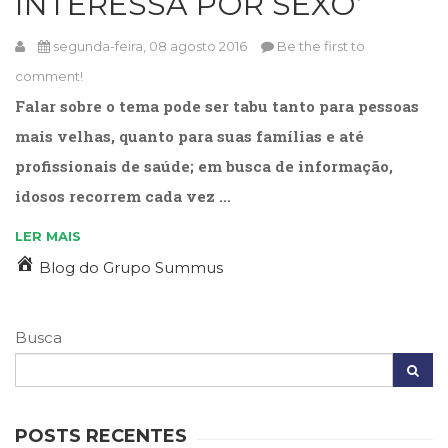
INTERESSA POR SEXO’
(33)
Puericultura
segunda-feira, 08 agosto 2016
Be the first to
(23)
comment!
Rádio
Falar sobre o tema pode ser tabu tanto para pessoas
(8)
Relações
mais velhas, quanto para suas famílias e até
Públicas
profissionais de saúde; em busca de informação,
e
Comunicação
idosos recorrem cada vez …
Empresarial
LER MAIS
(31)
Religião,
Blog do Grupo Summus
Espiritualidade,
Filosofia
(63)
Busca
Saúde
(132)
Sem
categoria
POSTS RECENTES
(0)