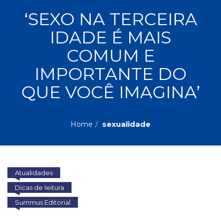
ASSUNTOS
‘SEXO NA TERCEIRA
Administração,
IDADE É MAIS
PROMOÇÕES
RH
(77)
COMUM E
Astrologia
MAIS
IMPORTANTE DO
(27)
Atualidades,
QUE VOCÊ IMAGINA’
Política,
VENDIDOS
Direitos
Humanos
AUTORES
(133)
sexualidade
Home
Autoajuda
(95)
PROFESSORES
Biografias,
Depoimentos,
Atualidades
Vivências
(104)
Dicas de leitura
Ciências
Summus Editorial
Sociais
(102)