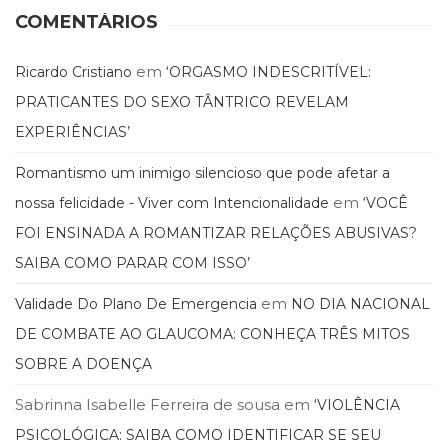
Literatura,
COMENTÁRIOS
Ficção,
Ensaios
(69)
em
Ricardo Cristiano
‘ORGASMO INDESCRITÍVEL:
Obras
PRATICANTES DO SEXO TÂNTRICO REVELAM
de
EXPERIÊNCIAS’
referência
(48)
Romantismo um inimigo silencioso que pode afetar a
PNL
em
(Programação
nossa felicidade - Viver com Intencionalidade
‘VOCÊ
Neurolingüística)
FOI ENSINADA A ROMANTIZAR RELAÇÕES ABUSIVAS?
(41)
SAIBA COMO PARAR COM ISSO’
Psicodrama
(200)
em
Validade Do Plano De Emergencia
NO DIA NACIONAL
Psicologia,
DE COMBATE AO GLAUCOMA: CONHEÇA TRÊS MITOS
Psicoterapia
(799)
SOBRE A DOENÇA
Publicidade,
Propaganda
Sabrinna Isabelle Ferreira de sousa
em
‘VIOLÊNCIA
e
PSICOLÓGICA: SAIBA COMO IDENTIFICAR SE SEU
Marketing