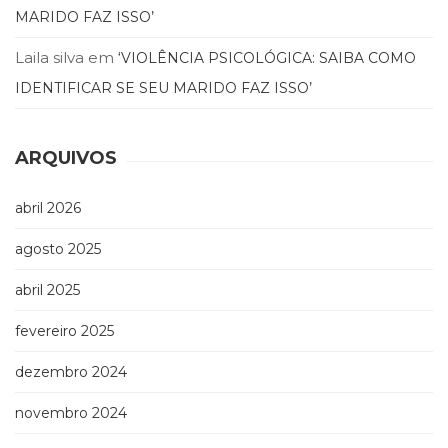
MARIDO FAZ ISSO’
(33)
Puericultura
Laila silva
em
‘VIOLÊNCIA PSICOLÓGICA: SAIBA COMO
(23)
Rádio
IDENTIFICAR SE SEU MARIDO FAZ ISSO’
(8)
Relações
Públicas
ARQUIVOS
e
Comunicação
abril 2026
Empresarial
(31)
agosto 2025
Religião,
Espiritualidade,
abril 2025
Filosofia
(63)
fevereiro 2025
Saúde
(132)
dezembro 2024
Sem
novembro 2024
categoria
(0)