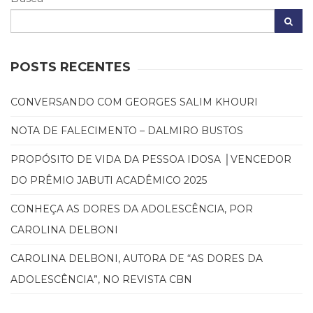
(31)
Educação
(278)
Educação
POSTS RECENTES
Especial
(39)
Fisioterapia
CONVERSANDO COM GEORGES SALIM KHOURI
(47)
NOTA DE FALECIMENTO – DALMIRO BUSTOS
Fonoaudiologia
(54)
PROPÓSITO DE VIDA DA PESSOA IDOSA │VENCEDOR
Gestalt-
terapia
DO PRÊMIO JABUTI ACADÊMICO 2025
(93)
Jornalismo
CONHEÇA AS DORES DA ADOLESCÊNCIA, POR
(57)
CAROLINA DELBONI
LGBTQIA+
(66)
CAROLINA DELBONI, AUTORA DE “AS DORES DA
Literatura
ADOLESCÊNCIA”, NO REVISTA CBN
Erótica
(11)