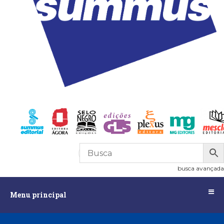
R$
0,00
0
busca avançada
Menu
Menu principal
principal
Assuntos