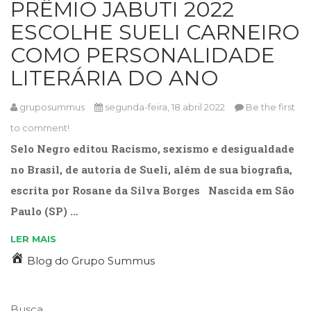
PRÊMIO JABUTI 2022
Cinema
ESCOLHE SUELI CARNEIRO
(23)
Comportamento
COMO PERSONALIDADE
(418)
LITERÁRIA DO ANO
Comunicação
(232)
Corpo
gruposummus
segunda-feira, 18 abril 2022
Be the first
e
to comment!
Movimento
Selo Negro editou Racismo, sexismo e desigualdade
(226)
Crescimento
no Brasil, de autoria de Sueli, além de sua biografia,
Interior
escrita por Rosane da Silva Borges Nascida em São
(222)
Paulo (SP) …
Criatividade
(14)
LER MAIS
Culinária,
Alimentação
Blog do Grupo Summus
(14)
Economia,
Negócios
Busca