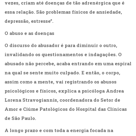
vezes, criam até doenças de tão adrenérgica que é
(33)
essa relação. São problemas físicos de ansiedade,
Puericultura
(23)
depressão, estresse”.
Rádio
(8)
O abuso e as doenças
Relações
O discurso do abusador é para diminuir o outro,
Públicas
e
invalidando os questionamentos e indagações. O
Comunicação
abusado não percebe, acaba entrando em uma espiral
Empresarial
na qual se sente muito culpado. E então, o corpo,
(31)
Religião,
assim como a mente, vai registrando os abusos
Espiritualidade,
psicológicos e físicos, explica a psicóloga Andrea
Filosofia
(63)
Lorena Stravogiannis, coordenadora do Setor de
Saúde
Amor e Ciúme Patológicos do Hospital das Clínicas
(132)
de São Paulo.
Sem
categoria
A longo prazo e com toda a energia focada na
(0)