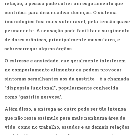
relação, a pessoa pode sofrer um esgotamento que
Televisão
(22)
contribui para desencadear doenças. O sistema
Temas
imunológico fica mais vulnerável, pela tensão quase
africanos
(30)
permanente. A sensação pode facilitar o surgimento
Terapia
de dores crônicas, principalmente musculares, e
Ocupacional
sobrecarregar alguns órgãos.
(21)
Treinamento
O estresse e ansiedade, que geralmente interferem
e
no comportamento alimentar ou podem provocar
RH
(65)
sintomas semelhantes aos da gastrite —é a chamada
Turismo
“dispepsia funcional”, popularmente conhecida
(1)
Vida
como “gastrite nervosa”.
Prática
Além disso, a entrega ao outro pode ser tão intensa
(32)
que não resta estímulo para mais nenhuma área da
vida, como no trabalho, estudos e as demais relações