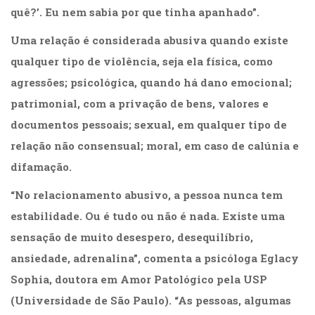
Literatura,
quê?’. Eu nem sabia por que tinha apanhado”.
Ficção,
Ensaios
Uma relação é considerada abusiva quando existe
(69)
qualquer tipo de violência, seja ela física, como
Obras
de
agressões; psicológica, quando há dano emocional;
referência
patrimonial, com a privação de bens, valores e
(48)
documentos pessoais; sexual, em qualquer tipo de
PNL
(Programação
relação não consensual; moral, em caso de calúnia e
Neurolingüística)
difamação.
(41)
Psicodrama
“No relacionamento abusivo, a pessoa nunca tem
(200)
estabilidade. Ou é tudo ou não é nada. Existe uma
Psicologia,
Psicoterapia
sensação de muito desespero, desequilíbrio,
(799)
ansiedade, adrenalina”, comenta a psicóloga Eglacy
Publicidade,
Sophia, doutora em Amor Patológico pela USP
Propaganda
e
(Universidade de São Paulo). “As pessoas, algumas
Marketing