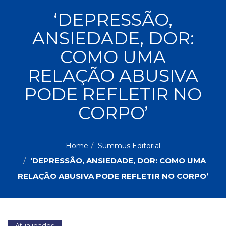
ASSUNTOS
‘DEPRESSÃO,
Administração,
ANSIEDADE, DOR:
PROMOÇÕES
RH
(77)
COMO UMA
Astrologia
MAIS
RELAÇÃO ABUSIVA
(27)
Atualidades,
PODE REFLETIR NO
Política,
VENDIDOS
Direitos
CORPO’
Humanos
AUTORES
(133)
Autoajuda
Home
Summus Editorial
(95)
PROFESSORES
Biografias,
‘DEPRESSÃO, ANSIEDADE, DOR: COMO UMA
Depoimentos,
RELAÇÃO ABUSIVA PODE REFLETIR NO CORPO’
Vivências
(104)
Ciências
Sociais
(102)
Atualidades