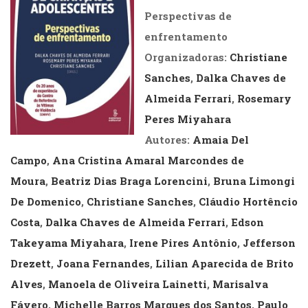
Perspectivas de
enfrentamento
Organizadoras:
Christiane
Sanches
,
Dalka Chaves de
Almeida Ferrari
,
Rosemary
Peres Miyahara
Autores:
Amaia Del
Campo
,
Ana Cristina Amaral Marcondes de
Moura
,
Beatriz Dias Braga Lorencini
,
Bruna Limongi
De Domenico
,
Christiane Sanches
,
Cláudio Hortêncio
Costa
,
Dalka Chaves de Almeida Ferrari
,
Edson
Takeyama Miyahara
,
Irene Pires Antônio
,
Jefferson
Drezett
,
Joana Fernandes
,
Lilian Aparecida de Brito
Alves
,
Manoela de Oliveira Lainetti
,
Marisalva
Fávero
,
Michelle Barros Marques dos Santos
,
Paulo