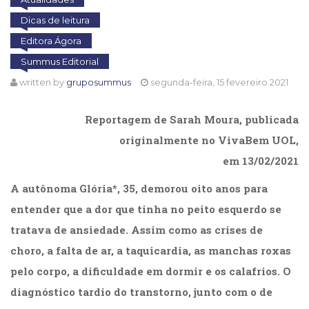
Cinema
Dicas de leitura
(23)
Editora Ágora
Comportamento
(418)
Summus Editorial
Comunicação
written by
gruposummus
segunda-feira, 15 fevereiro 2021
(232)
Corpo
Reportagem de Sarah Moura, publicada
e
Movimento
originalmente no VivaBem UOL,
(226)
em 13/02/2021
Crescimento
Interior
A autônoma Glória*, 35, demorou oito anos para
(222)
entender que a dor que tinha no peito esquerdo se
Criatividade
(14)
tratava de ansiedade. Assim como as crises de
Culinária,
choro, a falta de ar, a taquicardia, as manchas roxas
Alimentação
pelo corpo, a dificuldade em dormir e os calafrios. O
(14)
Economia,
diagnóstico tardio do transtorno, junto com o de
Negócios