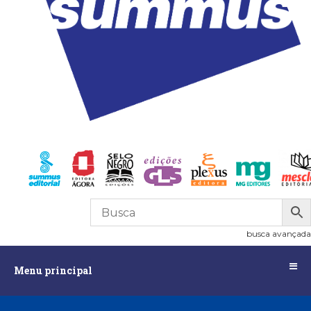
R$
0,00
0
busca avançada
Menu
Menu principal
principal
Assuntos